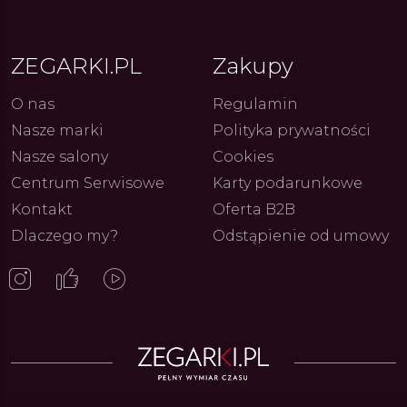
ja i Dostępny Luksus z
kolarskich pasji do ikonicznych
Chron
Genewy
kolekcji zegarków
Angels
27.07.2026
4.08.2026
ARKI.PL
Autor
ZEGARKI.PL
Autor
ZE
pierw
z przy
ZEGARKI.PL
Zakupy
O nas
Regulamin
Nasze marki
Polityka prywatności
Nasze salony
Cookies
Centrum Serwisowe
Karty podarunkowe
Kontakt
Oferta B2B
Dlaczego my?
Odstąpienie od umowy