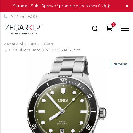
Summer Sale! Sprawdź promocje (dostawa 0 zł) ☀️
717 242 800
0
Zegarki.pl
Oris
Divers
Oris Divers Date
01 733 7795 4057-Set
NOWOŚĆ