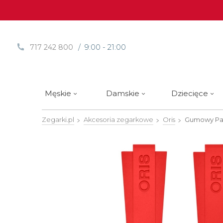
/ 9:00 - 21:00
717 242 800
Męskie
Damskie
Dziecięce
Zegarki.pl
Akcesoria zegarkowe
Oris
Gumowy Pas
Sprawdź
Sprawdź
Paski | Bransolety
Alpina
Styl / rodzaj zegarka
Styl / rodzaj zegarka
Rotomaty
DOXA
Słow
Nowości
Nowości
Atlantic
Eleganckie
Eleganckie
Edifice
Edycje Limitowane
Edycje Limitowane
Błonie
Klasyczne
Klasyczne
Festina
Wyprzedaż zegarków
Wyprzedaż zegarków
Boccia Titanium
Sportowe
Sportowe
FLIK-F
Calypso
Luksusowe
Luksusowe
Frederi
Candino
Nurkowe
Nurkowe
G-Shoc