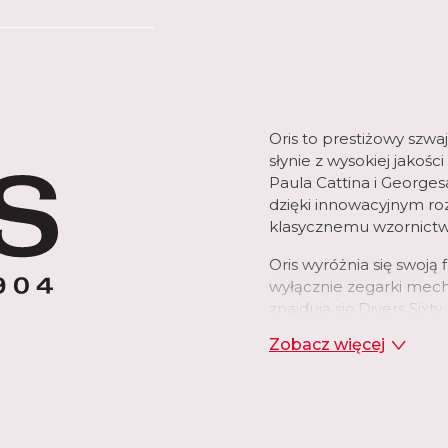
Oris to prestiżowy szwa
słynie z wysokiej jako
Paula Cattina i Georges
dzięki innowacyjnym ro
klasycznemu wzornictw
Oris wyróżnia się swoją
wyłącznie zegarki mech
znajdują się Divers Sixty
jest również zaangażo
Zobacz więcej
środowiska, współpracu
Marka ta, dzięki swojej 
doskonałości, jest cen
świecie.