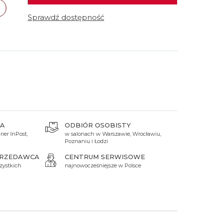
 Titanium
Xicorr
Srebrne
Srebrne
Brąz
Sprawdź dostępność
Niebieskie
Niebieskie
Czarne
Czarne
Zielone
Czerwone
Zielone
Perłowe
A
ODBIÓR OSOBISTY
ier InPost,
w salonach w Warszawie, Wrocławiu,
Poznaniu i Łodzi
PRZEDAWCA
CENTRUM SERWISOWE
zystkich
najnowocześniejsze w Polsce