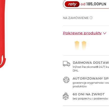
raty
185,00
PLN
od
Spinki do mankietów
Luminox
Sterowane radiowo
Sterowane radiowo
Seiko
Boccia
Mido
Sterowane GPS
Swatch
NA ZAMÓWIENIE
on
Mondaine
Timex
Pokrewne produkty
DARMOWA DOSTAW
InPost Paczkomat® 24/7, kur
1 850 zł
DHL
AUTORYZOWANY S
gwarancja oryginalności ws
produktów
60 DNI NA ZWROT
bez pośpiechu i problemów