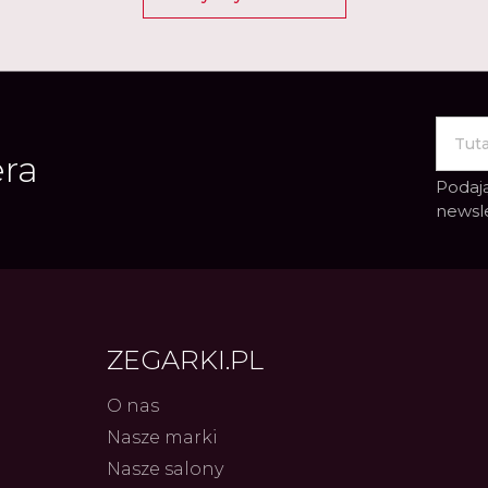
era
Podają
newsl
ZEGARKI.PL
O nas
Nasze marki
Nasze salony