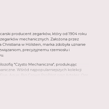
jcarski producent zegarków, który od 1904 roku
ści zegarków mechanicznych. Założona przez
a Christiana w Hölstein, marka zdobyła uznanie
związaniom, precyzyjnemu rzemiosłu i
u.
 filozofią "Czysto Mechaniczna", produkując
aniczne. Wśród najpopularniejszych kolekcji
-Five, Aquis, Big Crown ProPilot oraz Artelier. Oris
wany w zrównoważony rozwój i ochronę
jąc z różnymi organizacjami ekologicznymi.
bogatej historii i ciągłemu dążeniu do
iona przez miłośników zegarków na całym