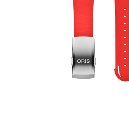
Casio
Militarne
Smartwatch
Garmin
Certina
Lotnicze
Retro
Guess
Citizen
Smartwatch
Hamilt
Retro
Kieszonkowe
Pochodzenie
Polskie
Szwajcarskie
Japońskie
Niemieckie