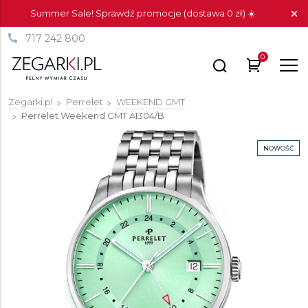
Summer Sale! Sprawdź promocje (dostawa 0 zł) ☀️
717 242 800
0
Zegarki.pl
Perrelet
WEEKEND GMT
Perrelet Weekend GMT
A1304/B
NOWOŚĆ