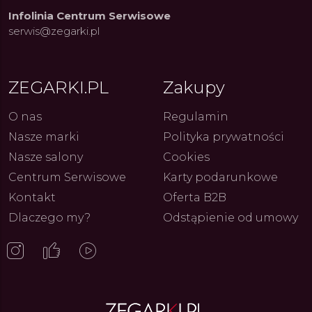
Infolinia Centrum Serwisowe
serwis@zegarki.pl
ue Constant: Pasja,
Fenomen marki Festina. Od
Alpina
ja i Dostępny Luksus z
kolarskich pasji do ikonicznych
Chron
Genewy
kolekcji zegarków
Angels
ZEGARKI.PL
Zakupy
27.07.2026
4.08.2026
ARKI.PL
Autor
ZEGARKI.PL
Autor
ZE
pierw
z przy
O nas
Regulamin
Nasze marki
Polityka prywatności
Nasze salony
Cookies
Centrum Serwisowe
Karty podarunkowe
Kontakt
Oferta B2B
Dlaczego my?
Odstąpienie od umowy