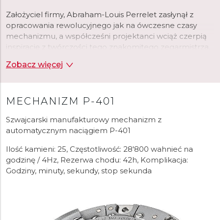
Założyciel firmy, Abraham-Louis Perrelet zasłynął z
opracowania rewolucyjnego jak na ówczesne czasy
mechanizmu, a współcześni projektanci wciąż czerpią
inspirację z twórczości tego znakomitego zegarmistrza.
Zegarki Perrelet wyróżnia więc luksusowe wzornictwo
Zobacz więcej
oraz najwyższej jakości mechanizmy.
czytaj więcej
MECHANIZM P-401
Szwajcarski manufakturowy mechanizm z
automatycznym naciągiem P-401
Ilość kamieni: 25, Częstotliwość: 28'800 wahnieć na
godzinę / 4Hz, Rezerwa chodu: 42h, Komplikacja:
Godziny, minuty, sekundy, stop sekunda