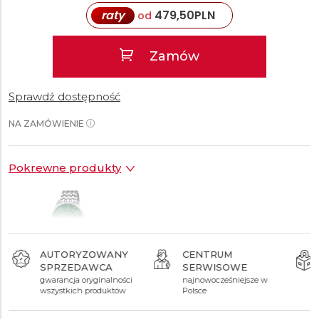
raty
479,50
PLN
od
Zamów
Sprawdź dostępność
NA ZAMÓWIENIE
Pokrewne produkty
AUTORYZOWANY
CENTRUM
SPRZEDAWCA
SERWISOWE
9 590 zł
gwarancja oryginalności
najnowocześniejsze w
wszystkich produktów
Polsce