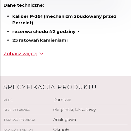
Dane techniczne:
kaliber P-391 (mechanizm zbudowany przez
Perrelet)
rezerwa chodu 42 godziny
>
25 ratowań kamieniami
częstotliwość ruchu 4 Hz (28800 półdrgań na
Zobacz więcej
godzinę)
łącznie 92 części
średnica mechanizmu 26,2 mm
SPECYFIKACJA PRODUKTU
Damskie
PŁEĆ
elegancki, luksusowy
STYL ZEGARKA
Analogowa
TARCZA ZEGARKA
Okrągły
KSZTAŁT TARCZY