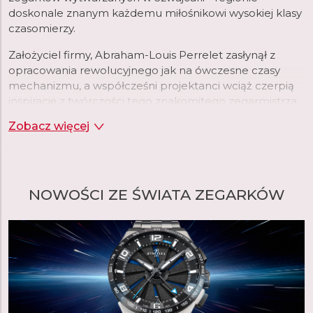
doskonale znanym każdemu miłośnikowi wysokiej klasy
czasomierzy.
Założyciel firmy, Abraham-Louis Perrelet zasłynął z
opracowania rewolucyjnego jak na ówczesne czasy
mechanizmu, a współcześni projektanci wciąż czerpią
inspirację z twórczości tego znakomitego zegarmistrza.
Zegarki Perrelet wyróżnia więc luksusowe wzornictwo
Zobacz więcej
oraz najwyższej jakości mechanizmy.
czytaj więcej
NOWOŚCI ZE ŚWIATA ZEGARKÓW