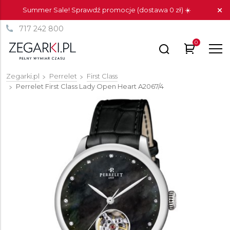
Summer Sale! Sprawdź promocje (dostawa 0 zł) ☀️
717 242 800
0
Zegarki.pl
Perrelet
First Class
Perrelet First Class Lady Open Heart
A2067/4