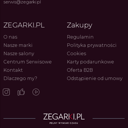
serwis@zegarki.pl
ZEGARKI.PL
Zakupy
ue Constant: Pasja,
Fenomen marki Festina. Od
Alpina
ja i Dostępny Luksus z
kolarskich pasji do ikonicznych
Chron
O nas
Regulamin
Genewy
kolekcji zegarków
Angels
27.07.2026
4.08.2026
ARKI.PL
Autor
ZEGARKI.PL
Autor
ZE
pierw
Nasze marki
Polityka prywatności
z przy
Nasze salony
Cookies
Centrum Serwisowe
Karty podarunkowe
Kontakt
Oferta B2B
Dlaczego my?
Odstąpienie od umowy