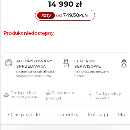
14 990 zł
raty
749,50
PLN
od
Produkt niedostępny
AUTORYZOWANY
CENTRUM
SPRZEDAWCA
SERWISOWE
gwarancja oryginalności
najnowocześniejsze w
wszystkich produktów
Polsce
Dodaj do listy
Zapytanie o
Dodaj do listy
porównywania
życzeń
produkt
Opis produktu
Parametry
Kolekcja
Mark