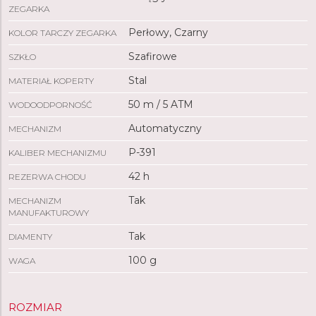
ZEGARKA
Perłowy, Czarny
KOLOR TARCZY ZEGARKA
Szafirowe
SZKŁO
Stal
MATERIAŁ KOPERTY
50 m / 5 ATM
WODOODPORNOŚĆ
Automatyczny
MECHANIZM
P-391
KALIBER MECHANIZMU
42 h
REZERWA CHODU
Tak
MECHANIZM
MANUFAKTUROWY
Tak
DIAMENTY
100 g
WAGA
ROZMIAR