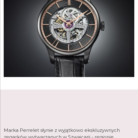
Marka Perrelet słynie z wyjątkowo ekskluzywnych
zegarków wytwarzanych w Szwajcarii - regionie