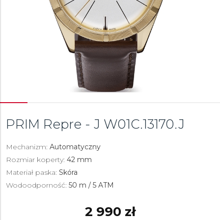
PRIM Repre - J
W01C.13170.J
Mechanizm:
Automatyczny
Rozmiar koperty:
42 mm
Materiał paska:
Skóra
Wodoodporność:
50 m / 5 ATM
2 990 zł