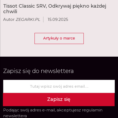
Tissot Classic SRV, Odkrywaj piękno każdej
chwili
Autor
ZEGARKI.PL
15.09.2025
Artykuły o marce
Zapisz się do newslettera
Zapisz się
Podając swój adres e-mail, akceptujesz
regulamin
newslettera