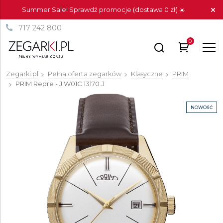
Summer Sale! Sprawdź promocje (dostawa 0 zł) ☀️
717 242 800
0
Zegarki.pl
Pełna oferta zegarków
Klasyczne
PRIM
PRIM Repre - J
W01C.13170.J
NOWOŚĆ