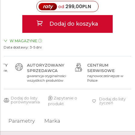
raty
299,00
PLN
od
Dodaj do koszyka
W MAGAZYNIE
Data dostawy:
ZEGARKI.PL Blue City Warszawa
3-5 dni
TAK
AUTORYZOWANY
CENTRUM
SPRZEDAWCA
SERWISOWE
gwarancja oryginalności
najnowocześniejsze w
wszystkich produktów
Polsce
Dodaj do listy
Zapytanie o
Dodaj do listy
porównywania
życzeń
produkt
Parametry
Marka