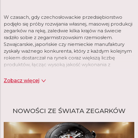
W czasach, gdy czechosłowackie przedsiębiorstwo
podjęło się próby rozwijania własnej, masowej produkcji
zegarków na rękę, zaledwie kilka krajów na świecie
radziło sobie z zegarmistrzowskim rzemiosłem.
Szwajcarskie, japońskie czy niemieckie manufaktury
zyskały ważnego konkurenta, który z każdym kolejnym
rokiem dostarczał na rynek coraz większą liczbę
produktów, łącząc wysoką jakość wykonania z
przystępną ceną.
Zobacz więcej
Do lat 90. ubiegłego wieku, produkowane przez Prim
zegarki sprzedawane były w setkach tysięcy
egzemplarzy rocznie. Spadek popularności związany
m.in. z pojawieniem się na rynku produktów wielu
NOWOŚCI ZE ŚWIATA ZEGARKÓW
zagranicznych marek trwał do 2008 roku, kiedy to
zegarek Prim triumfalnie powrócił za sprawą ELTON
hodinarska, która stała się jedną z największych i
najważniejszych manufaktur zegarmistrzowskich w
Europie.