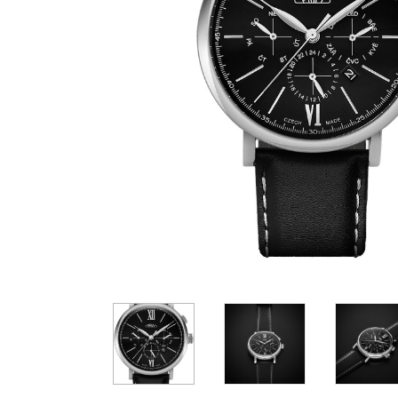
Casio
Militarne
Smartwatch
Garmin
Certina
Lotnicze
Retro
Guess
Citizen
Smartwatch
Hamilt
Retro
Kieszonkowe
Pochodzenie
Polskie
Szwajcarskie
Japońskie
Niemieckie