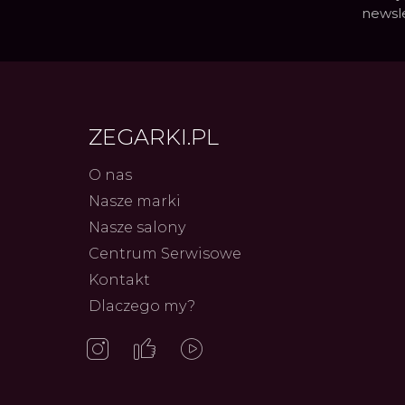
newsl
ZEGARKI.PL
O nas
Nasze marki
Nasze salony
Centrum Serwisowe
Frederiq
Innowac
Kontakt
Serca 
Autor
ZEG
Dlaczego my?