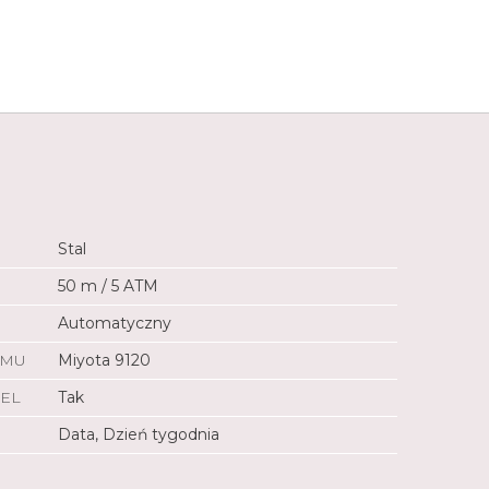
3 690 zł
Stal
50 m / 5 ATM
Automatyczny
ZMU
Miyota 9120
EL
Tak
Data, Dzień tygodnia