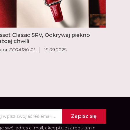
issot Classic SRV, Odkrywaj piękno
ażdej chwili
utor
ZEGARKI.PL
15.09.2025
Zapisz się
c swój adres e-mail, akceptujesz
regulamin