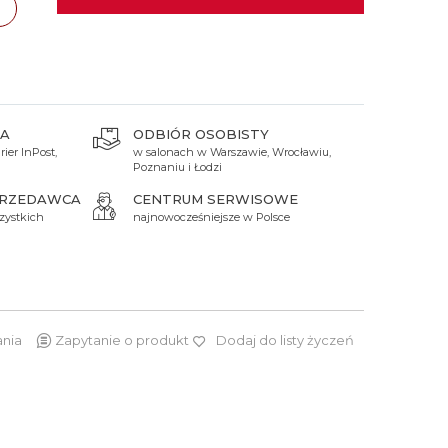
 Titanium
Xicorr
Srebrne
Srebrne
Brąz
Niebieskie
Niebieskie
zawa
TAK
Czarne
Czarne
Zielone
Czerwone
A
ODBIÓR OSOBISTY
Zielone
ier InPost,
w salonach w Warszawie, Wrocławiu,
Poznaniu i Łodzi
Perłowe
PRZEDAWCA
CENTRUM SERWISOWE
zystkich
najnowocześniejsze w Polsce
ania
Zapytanie o produkt
Dodaj do listy życzeń