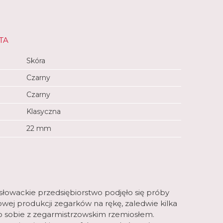
TA
Skóra
Czarny
Czarny
Klasyczna
22 mm
łowackie przedsiębiorstwo podjęło się próby
owej produkcji zegarków na rękę, zaledwie kilka
ło sobie z zegarmistrzowskim rzemiosłem.