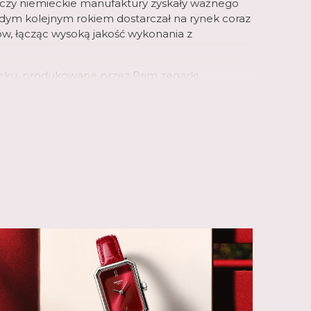
e czy niemieckie manufaktury zyskały ważnego
żdym kolejnym rokiem dostarczał na rynek coraz
ów, łącząc wysoką jakość wykonania z
ieku, produkowane przez Prim zegarki
kach tysięcy egzemplarzy rocznie. Spadek
m.in. z pojawieniem się na rynku produktów
rek trwał do 2008 roku, kiedy to zegarek Prim
 sprawą ELTON hodinarska, która stała się jedną z
iejszych manufaktur zegarmistrzowskich w