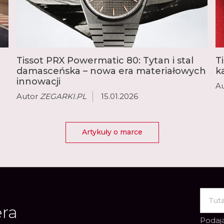
Tissot PRX Powermatic 80: Tytan i stal
T
damasceńska – nowa era materiałowych
k
innowacji
A
Autor
ZEGARKI.PL
15.01.2026
Artykuły o marce
era
Podają