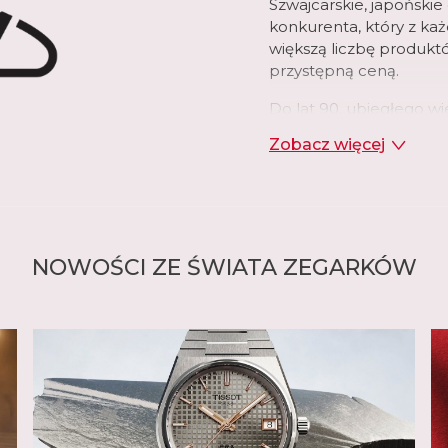
Szwajcarskie, japoński
konkurenta, który z ka
większą liczbę produkt
przystępną ceną.
Do lat 90. ubiegłego w
sprzedawane były w set
Zobacz więcej
popularności związany 
wielu zagranicznych ma
triumfalnie powrócił za
największych i najważn
Europie.
NOWOŚCI ZE ŚWIATA ZEGARKÓW
czytaj więcej