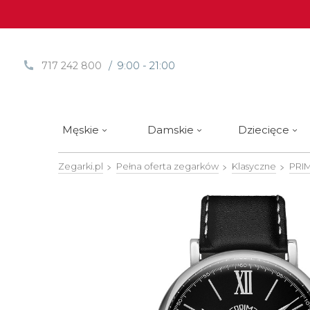
/ 9:00 - 21:00
717 242 800
Męskie
Damskie
Dziecięce
Zegarki.pl
Pełna oferta zegarków
Klasyczne
PRI
Sprawdź
Sprawdź
Paski | Bransolety
Alpina
Styl / rodzaj zegarka
Styl / rodzaj zegarka
Rotomaty
DOXA
Słow
Nowości
Nowości
Atlantic
Eleganckie
Eleganckie
Edifice
Edycje Limitowane
Edycje Limitowane
Błonie
Klasyczne
Klasyczne
Festina
Wyprzedaż zegarków
Wyprzedaż zegarków
Boccia Titanium
Sportowe
Sportowe
FLIK-F
Calypso
Luksusowe
Luksusowe
Frederi
Candino
Nurkowe
Nurkowe
G-Shoc