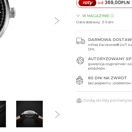
raty
369,00
PLN
od
Spinki do mankietów
Luminox
Sterowane radiowo
Sterowane radiowo
Seiko
Boccia
Mido
Sterowane GPS
Swatch
W MAGAZYNIE
Data dostawy:
ZEGARKI.PL Blue City Wars
3-5 dni
on
Mondaine
Timex
DARMOWA DOSTAW
InPost Paczkomat® 24/7, kur
DHL
AUTORYZOWANY S
gwarancja oryginalności ws
produktów
60 DNI NA ZWROT
bez pośpiechu i problemów
Dodaj do listy porównyw