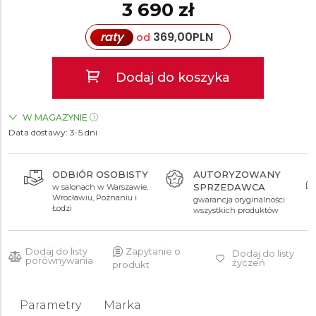
3 690 zł
raty
369,00
PLN
od
Dodaj do koszyka
W MAGAZYNIE
Data dostawy:
ZEGARKI.PL Blue City Warszawa
3-5 dni
TAK
AUTORYZOWANY
CENTRUM
SPRZEDAWCA
SERWISOWE
gwarancja oryginalności
najnowocześniejsze w
wszystkich produktów
Polsce
Dodaj do listy
Zapytanie o
Dodaj do listy
porównywania
życzeń
produkt
Parametry
Marka