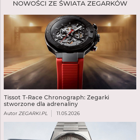
NOWOŚCI ZE ŚWIATA ZEGARKÓW
zagranicznych marek trwał do 2008 roku, kiedy to
zegarek Prim triumfalnie powrócił za sprawą ELTON
hodinarska, która stała się jedną z największych i
najważniejszych manufaktur zegarmistrzowskich w
Europie.
czytaj więcej
Tissot T-Race Chronograph: Zegarki
stworzone dla adrenaliny
Autor
ZEGARKI.PL
11.05.2026