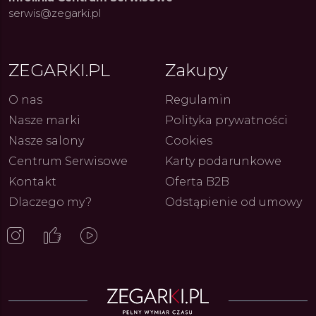
serwis@zegarki.pl
ZEGARKI.PL
Zakupy
O nas
Regulamin
ue Constant: Pasja,
Fenomen marki Festina. Od
Alpina
Nasze marki
Polityka prywatności
ja i Dostępny Luksus z
kolarskich pasji do ikonicznych
Chron
Genewy
kolekcji zegarków
Angels
27.07.2026
4.08.2026
Nasze salony
Cookies
ARKI.PL
Autor
ZEGARKI.PL
Autor
ZE
pierw
z przy
Centrum Serwisowe
Karty podarunkowe
Kontakt
Oferta B2B
Dlaczego my?
Odstąpienie od umowy