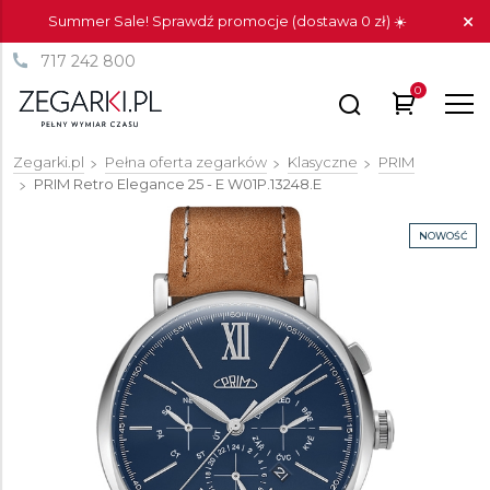
Summer Sale! Sprawdź promocje (dostawa 0 zł) ☀️
717 242 800
0
Zegarki.pl
Pełna oferta zegarków
Klasyczne
PRIM
PRIM Retro Elegance 25 - E
W01P.13248.E
NOWOŚĆ