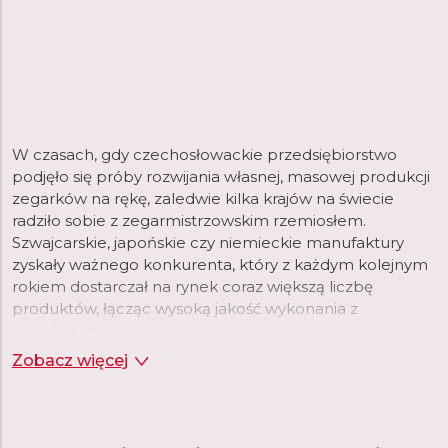
W czasach, gdy czechosłowackie przedsiębiorstwo
podjęło się próby rozwijania własnej, masowej produkcji
zegarków na rękę, zaledwie kilka krajów na świecie
radziło sobie z zegarmistrzowskim rzemiosłem.
Szwajcarskie, japońskie czy niemieckie manufaktury
zyskały ważnego konkurenta, który z każdym kolejnym
rokiem dostarczał na rynek coraz większą liczbę
produktów, łącząc wysoką jakość wykonania z
przystępną ceną.
Zobacz więcej
Do lat 90. ubiegłego wieku, produkowane przez Prim
zegarki sprzedawane były w setkach tysięcy
egzemplarzy rocznie. Spadek popularności związany
m.in. z pojawieniem się na rynku produktów wielu