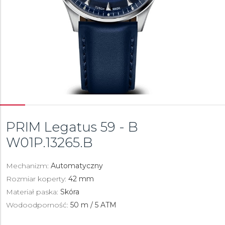
PRIM Legatus 59 - B
W01P.13265.B
Mechanizm:
Automatyczny
Rozmiar koperty:
42 mm
Materiał paska:
Skóra
Wodoodporność:
50 m / 5 ATM