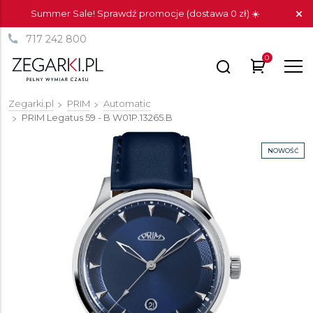
Summer Sale! Sprawdź promocje (dostawa 0 zł) ☀️
717 242 800
0
Zegarki.pl
PRIM
Automatic
PRIM Legatus 59 - B
W01P.13265.B
NOWOŚĆ