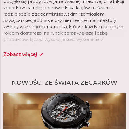
podjęło się próby rozwijania własnej, masowej produkcji
zegarków na rękę, zaledwie kilka krajów na świecie
radziło sobie z zegarmistrzowskim rzemiosłem.
Szwajcarskie, japońskie czy niemieckie manufaktury
zyskały ważnego konkurenta, który z każdym kolejnym
rokiem dostarczał na rynek coraz większą liczbę
produktów, łącząc wysoką jakość wykonania z
przystępną ceną.
Zobacz więcej
Do lat 90. ubiegłego wieku, produkowane przez Prim
zegarki sprzedawane były w setkach tysięcy
egzemplarzy rocznie. Spadek popularności związany
m.in. z pojawieniem się na rynku produktów wielu
NOWOŚCI ZE ŚWIATA ZEGARKÓW
zagranicznych marek trwał do 2008 roku, kiedy to
zegarek Prim triumfalnie powrócił za sprawą ELTON
hodinarska, która stała się jedną z największych i
najważniejszych manufaktur zegarmistrzowskich w
Europie.
czytaj więcej