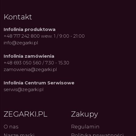
Kontakt
Infolinia produktowa
+48 717 242 800 wew. 1 / 9:00 - 21:00
info@zegarki.pl
Infolinia zamówienia
+48 693 050 560 / 7:30 - 15:30
zamowienia@zegarki.pl
Infolinia Centrum Serwisowe
serwis@zegarki.pl
ZEGARKI.PL
Zakupy
ue Constant: Pasja,
Fenomen marki Festina. Od
Alpina
O nas
Regulamin
ja i Dostępny Luksus z
kolarskich pasji do ikonicznych
Chron
Genewy
kolekcji zegarków
Angels
27.07.2026
4.08.2026
Nasze marki
Polityka prywatności
ARKI.PL
Autor
ZEGARKI.PL
Autor
ZE