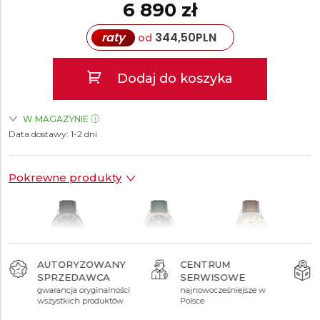
6 890 zł
raty
344,50
PLN
od
Dodaj do koszyka
W MAGAZYNIE
Data dostawy:
ZEGARKI.PL Sky Tower Wrocław
1-2 dni
TAK
Pokrewne produkty
AUTORYZOWANY
CENTRUM
SPRZEDAWCA
SERWISOWE
6 890 zł
6 890 zł
6 890 zł
gwarancja oryginalności
najnowocześniejsze w
wszystkich produktów
Polsce