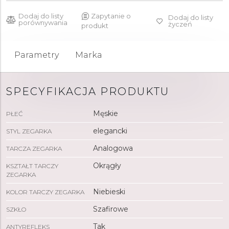
Dodaj do listy
Zapytanie o
Dodaj do listy
porównywania
życzeń
produkt
Parametry
Marka
SPECYFIKACJA PRODUKTU
Męskie
PŁEĆ
elegancki
STYL ZEGARKA
Analogowa
TARCZA ZEGARKA
Okrągły
KSZTAŁT TARCZY
ZEGARKA
Niebieski
KOLOR TARCZY ZEGARKA
Szafirowe
SZKŁO
Tak
ANTYREFLEKS