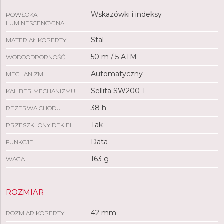
Wskazówki i indeksy
POWŁOKA
LUMINESCENCYJNA
Stal
MATERIAŁ KOPERTY
50 m / 5 ATM
WODOODPORNOŚĆ
Automatyczny
MECHANIZM
Sellita SW200-1
KALIBER MECHANIZMU
38 h
REZERWA CHODU
Tak
PRZESZKLONY DEKIEL
Data
FUNKCJE
163 g
WAGA
ROZMIAR
42 mm
ROZMIAR KOPERTY