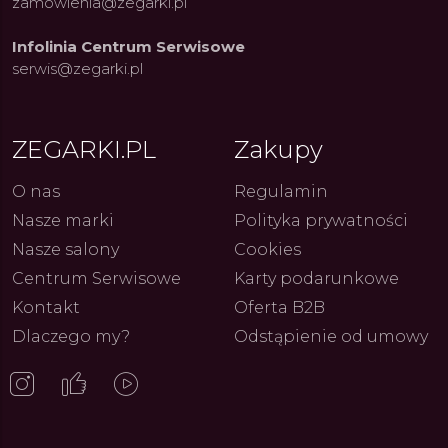
zamowienia@zegarki.pl
Infolinia Centrum Serwisowe
serwis@zegarki.pl
ZEGARKI.PL
Zakupy
O nas
Regulamin
ue Constant: Pasja,
Fenomen marki Festina. Od
Alpina
ja i Dostępny Luksus z
kolarskich pasji do ikonicznych
Chron
Nasze marki
Polityka prywatności
Genewy
kolekcji zegarków
Angels
27.07.2026
4.08.2026
ARKI.PL
Autor
ZEGARKI.PL
Autor
ZE
pierw
Nasze salony
Cookies
z przy
Centrum Serwisowe
Karty podarunkowe
Kontakt
Oferta B2B
Dlaczego my?
Odstąpienie od umowy