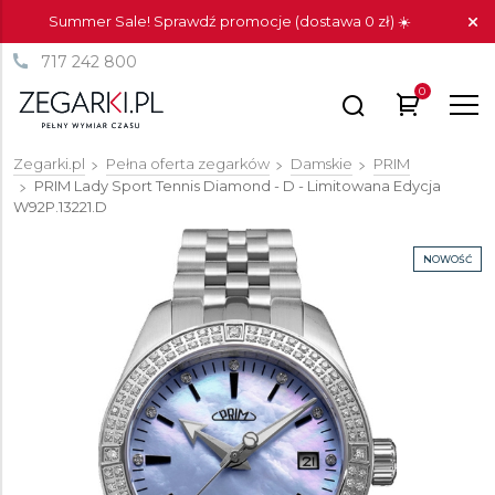
Summer Sale! Sprawdź promocje (dostawa 0 zł) ☀️
717 242 800
0
Zegarki.pl
Pełna oferta zegarków
Damskie
PRIM
PRIM Lady Sport Tennis Diamond - D - Limitowana Edycja
W92P.13221.D
NOWOŚĆ