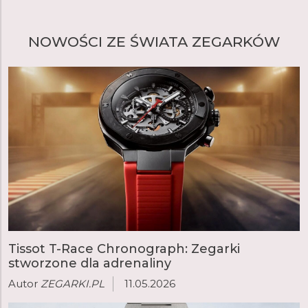
egzemplarzy rocznie. Spadek popularności związany
m.in. z pojawieniem się na rynku produktów wielu
NOWOŚCI ZE ŚWIATA ZEGARKÓW
zagranicznych marek trwał do 2008 roku, kiedy to
zegarek Prim triumfalnie powrócił za sprawą ELTON
hodinarska, która stała się jedną z największych i
najważniejszych manufaktur zegarmistrzowskich w
Europie.
czytaj więcej
Tissot T-Race Chronograph: Zegarki
stworzone dla adrenaliny
Autor
ZEGARKI.PL
11.05.2026