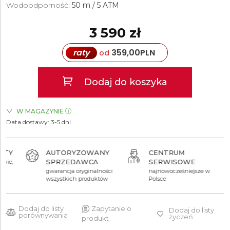
Wodoodporność:
50 m / 5 ATM
3 590 zł
raty
359,00
PLN
od
Dodaj do koszyka
W MAGAZYNIE
Data dostawy:
ZEGARKI.PL Blue City Warszawa
3-5 dni
TAK
AUTORYZOWANY
CENTRUM
SPRZEDAWCA
SERWISOWE
gwarancja oryginalności
najnowocześniejsze w
wszystkich produktów
Polsce
Dodaj do listy
Zapytanie o
Dodaj do listy
porównywania
życzeń
produkt