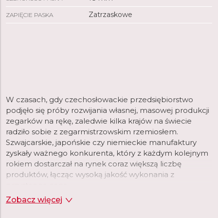
Zatrzaskowe
ZAPIĘCIE PASKA
W czasach, gdy czechosłowackie przedsiębiorstwo
podjęło się próby rozwijania własnej, masowej produkcji
zegarków na rękę, zaledwie kilka krajów na świecie
radziło sobie z zegarmistrzowskim rzemiosłem.
Szwajcarskie, japońskie czy niemieckie manufaktury
zyskały ważnego konkurenta, który z każdym kolejnym
rokiem dostarczał na rynek coraz większą liczbę
produktów, łącząc wysoką jakość wykonania z
przystępną ceną.
Zobacz więcej
Do lat 90. ubiegłego wieku, produkowane przez Prim
zegarki sprzedawane były w setkach tysięcy