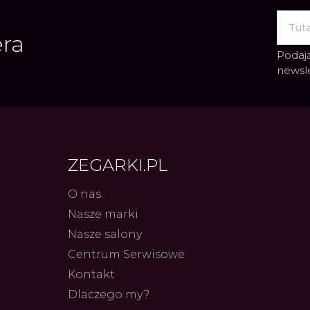
era
Podają
newsl
ZEGARKI.PL
O nas
Nasze marki
Nasze salony
Centrum Serwisowe
Kontakt
Dlaczego my?