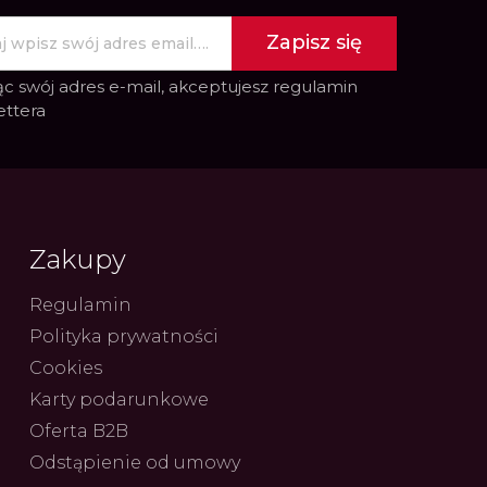
Zapisz się
c swój adres e-mail, akceptujesz
regulamin
ettera
Zakupy
Regulamin
Polityka prywatności
Cookies
Karty podarunkowe
Oferta B2B
Odstąpienie od umowy