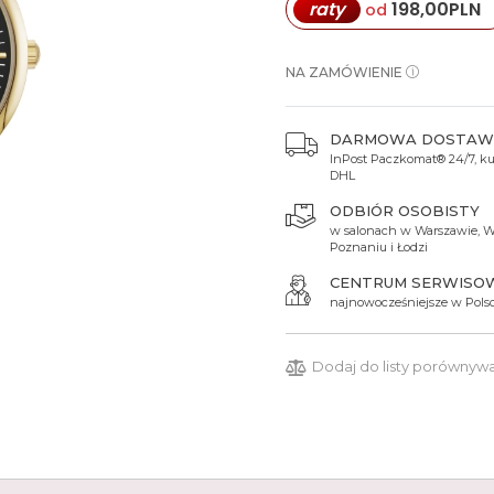
raty
198,00
PLN
od
Spinki do mankietów
Luminox
Sterowane radiowo
Sterowane radiowo
Seiko
Boccia
Mido
Sterowane GPS
Swatch
NA ZAMÓWIENIE
on
Mondaine
Timex
DARMOWA DOSTAW
InPost Paczkomat® 24/7, kur
DHL
ODBIÓR OSOBISTY
w salonach w Warszawie, W
Poznaniu i Łodzi
CENTRUM SERWISO
najnowocześniejsze w Pols
Dodaj do listy porównyw