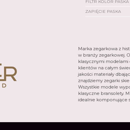
FILTR KOLOR PASKA
ZAPIĘCIE PASKA
Marka zegarkowa z histo
w branży zegarkowej. 
klasycznymi modelami 
klientów na całym świe
jakości materiały dbają
znajdziemy zegarki ski
Wszystkie modele wypos
klasyczne bransolety. 
idealnie komponujące s