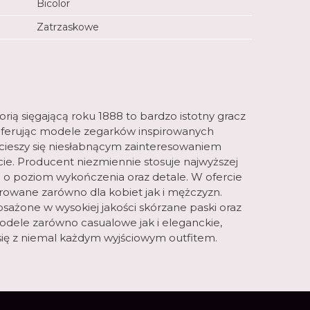
Bicolor
Zatrzaskowe
rią sięgającą roku 1888 to bardzo istotny gracz
Oferując modele zegarków inspirowanych
cieszy się niesłabnącym zainteresowaniem
cie. Producent niezmiennie stosuje najwyższej
c o poziom wykończenia oraz detale. W ofercie
erowane zarówno dla kobiet jak i mężczyzn.
ażone w wysokiej jakości skórzane paski oraz
Modele zarówno casualowe jak i eleganckie,
ię z niemal każdym wyjściowym outfitem.