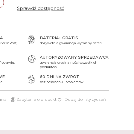
 Titanium
Xicorr
Srebrne
Srebrne
Brąz
Sprawdź dostępność
Niebieskie
Niebieskie
Czarne
Czarne
Zielone
Czerwone
A
BATERIA+ GRATIS
ier InPost,
dożywotnia gwarancja wymiany baterii
Zielone
Perłowe
AUTORYZOWANY SPRZEDAWCA
rocławiu,
gwarancja oryginalności wszystkich
produktów
WE
60 DNI NA ZWROT
ce
bez pośpiechu i problemów
ania
Zapytanie o produkt
Dodaj do listy życzeń
1 980 zł