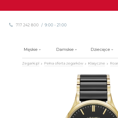
/ 9:00 - 21:00
717 242 800
Męskie
Damskie
Dziecięce
Zegarki.pl
Pełna oferta zegarków
Klasyczne
Roa
Sprawdź
Sprawdź
Paski | Bransolety
Alpina
Styl / rodzaj zegarka
Styl / rodzaj zegarka
Rotomaty
DOXA
Słow
Nowości
Nowości
Atlantic
Eleganckie
Eleganckie
Edifice
Edycje Limitowane
Edycje Limitowane
Błonie
Klasyczne
Klasyczne
Festina
Wyprzedaż zegarków
Wyprzedaż zegarków
Boccia Titanium
Sportowe
Sportowe
FLIK-F
Calypso
Luksusowe
Luksusowe
Frederi
Candino
Nurkowe
Nurkowe
G-Shoc