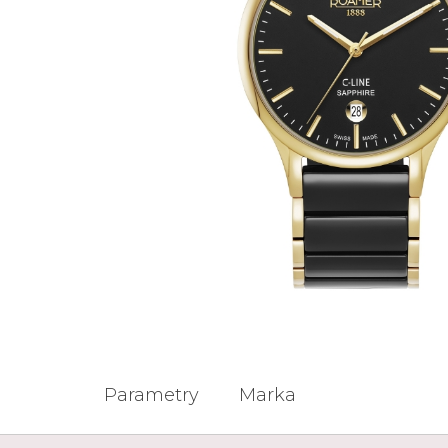
Casio
Militarne
Smartwatch
Garmin
Certina
Lotnicze
Retro
Guess
Citizen
Smartwatch
Hamilt
Retro
Kieszonkowe
Pochodzenie
Polskie
Szwajcarskie
Japońskie
Niemieckie
Parametry
Marka