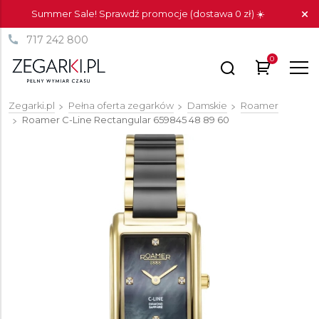
Summer Sale! Sprawdź promocje (dostawa 0 zł) ☀️
717 242 800
0
Zegarki.pl
Pełna oferta zegarków
Damskie
Roamer
Roamer C-Line Rectangular
659845 48 89 60