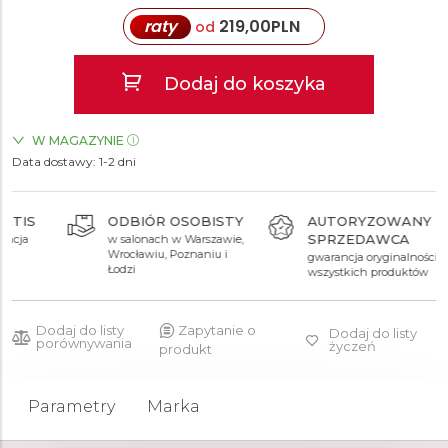
raty
219,00
PLN
od
Dodaj do koszyka
W MAGAZYNIE
Data dostawy:
ZEGARKI.PL Sky Tower Wrocław
1-2 dni
TAK
ZEGARKI.PL Posnania Poznań
TAK
ODBIÓR OSOBISTY
AUTORYZOWANY
SPRZEDAWCA
w salonach w Warszawie,
Wrocławiu, Poznaniu i
gwarancja oryginalności
Łodzi
wszystkich produktów
Dodaj do listy
Zapytanie o
Dodaj do listy
porównywania
życzeń
produkt
Parametry
Marka