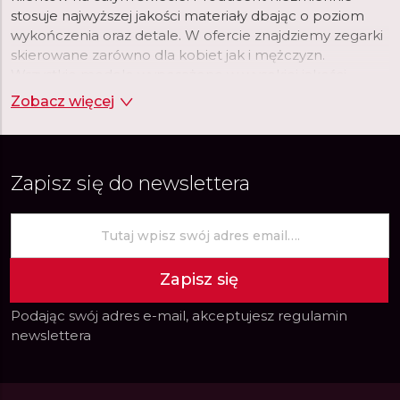
stosuje najwyższej jakości materiały dbając o poziom
wykończenia oraz detale. W ofercie znajdziemy zegarki
skierowane zarówno dla kobiet jak i mężczyzn.
Wszystkie modele wyposażone w wysokiej jakości
skórzane paski oraz klasyczne bransolety. Modele
Zobacz więcej
zarówno casualowe jak i eleganckie, idealnie
komponujące się z niemal każdym wyjściowym
outfitem.
Zapisz się do newslettera
Zapisz się
Podając swój adres e-mail, akceptujesz
regulamin
newslettera