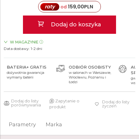
raty
159,00
PLN
od
Dodaj do koszyka
W MAGAZYNIE
Data dostawy:
ZEGARKI.PL Sky Tower Wrocław
1-2 dni
TAK
ODBIÓR OSOBISTY
AUTORYZOWANY
SPRZEDAWCA
w salonach w Warszawie,
Wrocławiu, Poznaniu i
gwarancja oryginalności
Łodzi
wszystkich produktów
Dodaj do listy
Zapytanie o
Dodaj do listy
porównywania
życzeń
produkt
Parametry
Marka