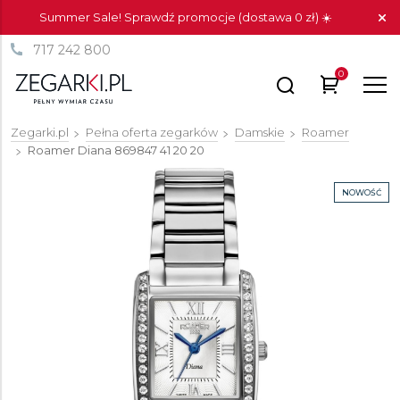
Summer Sale! Sprawdź promocje (dostawa 0 zł) ☀️
717 242 800
0
Zegarki.pl
Pełna oferta zegarków
Damskie
Roamer
Roamer Diana
869847 41 20 20
NOWOŚĆ