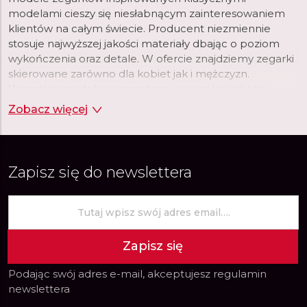
modelami cieszy się niesłabnącym zainteresowaniem
klientów na całym świecie. Producent niezmiennie
stosuje najwyższej jakości materiały dbając o poziom
wykończenia oraz detale. W ofercie znajdziemy zegarki
skierowane zarówno dla kobiet jak i mężczyzn.
Wszystkie modele wyposażone w wysokiej jakości
skórzane paski oraz klasyczne bransolety. Modele
Zobacz więcej
zarówno casualowe jak i eleganckie, idealnie
komponujące się z niemal każdym wyjściowym
outfitem.
Zapisz się do newslettera
Zapisz się
Podając swój adres e-mail, akceptujesz
regulamin
newslettera