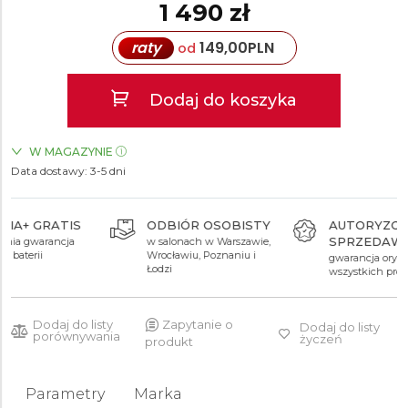
1 490 zł
raty
149,00
PLN
od
Dodaj do koszyka
W MAGAZYNIE
Data dostawy:
ZEGARKI.PL Posnania Poznań
3-5 dni
TAK
ODBIÓR OSOBISTY
AUTORYZOWANY
SPRZEDAWCA
w salonach w Warszawie,
Wrocławiu, Poznaniu i
gwarancja oryginalności
Łodzi
wszystkich produktów
Dodaj do listy
Zapytanie o
Dodaj do listy
porównywania
życzeń
produkt
Parametry
Marka