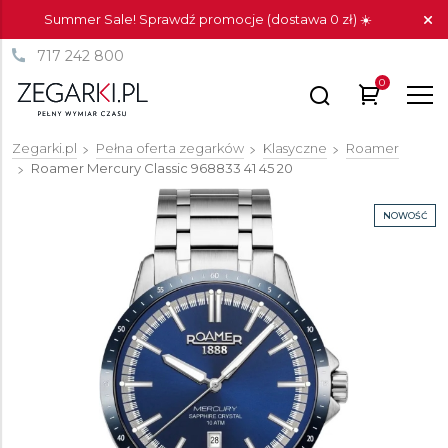
Summer Sale! Sprawdź promocje (dostawa 0 zł) ☀️
717 242 800
0
Zegarki.pl
Pełna oferta zegarków
Klasyczne
Roamer
Roamer Mercury Classic
968833 41 45 20
NOWOŚĆ