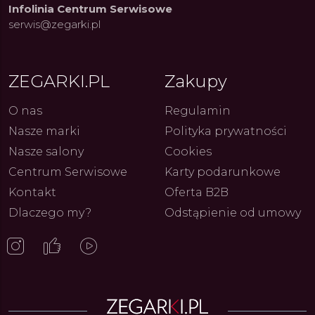
Infolinia Centrum Serwisowe
serwis@zegarki.pl
ZEGARKI.PL
Zakupy
O nas
Regulamin
Nasze marki
Polityka prywatności
Nasze salony
Cookies
Centrum Serwisowe
Karty podarunkowe
Kontakt
Oferta B2B
ue Constant: Pasja,
Fenomen marki Festina. Od
Alpina
Dlaczego my?
Odstąpienie od umowy
ja i Dostępny Luksus z
kolarskich pasji do ikonicznych
Chron
Genewy
kolekcji zegarków
Angels
27.07.2026
4.08.2026
ARKI.PL
Autor
ZEGARKI.PL
Autor
ZE
pierw
z przy