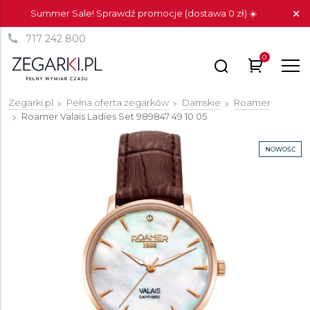
Summer Sale! Sprawdź promocje (dostawa 0 zł) ☀️
717 242 800
0
Zegarki.pl
Pełna oferta zegarków
Damskie
Roamer
Roamer Valais Ladies Set
989847 49 10 05
NOWOŚĆ