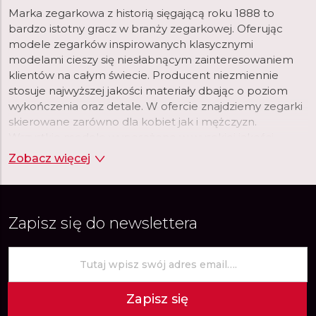
Marka zegarkowa z historią sięgającą roku 1888 to
bardzo istotny gracz w branży zegarkowej. Oferując
modele zegarków inspirowanych klasycznymi
modelami cieszy się niesłabnącym zainteresowaniem
klientów na całym świecie. Producent niezmiennie
stosuje najwyższej jakości materiały dbając o poziom
wykończenia oraz detale. W ofercie znajdziemy zegarki
skierowane zarówno dla kobiet jak i mężczyzn.
Wszystkie modele wyposażone w wysokiej jakości
skórzane paski oraz klasyczne bransolety. Modele
Zobacz więcej
zarówno casualowe jak i eleganckie, idealnie
komponujące się z niemal każdym wyjściowym
outfitem.
Zapisz się do newslettera
Zapisz się