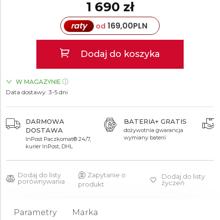
1 690 zł
raty
169,00
PLN
od
Dodaj do koszyka
W MAGAZYNIE
Data dostawy:
ZEGARKI.PL Posnania Poznań
3-5 dni
TAK
DARMOWA
BATERIA+ GRATIS
DOSTAWA
dożywotnia gwarancja
wymiany baterii
InPost Paczkomat® 24/7,
kurier InPost, DHL
Dodaj do listy
Zapytanie o
Dodaj do listy
porównywania
życzeń
produkt
Parametry
Marka