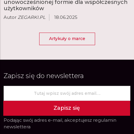
unowocześnionej formie dla współczesnych
użytkowników
Autor
ZEGARKI.PL
18.06.2025
Artykuły o marce
Zapisz się do newslettera
Zapisz się
Podając swój adres e-mail, akceptujesz
regulamin
newslettera