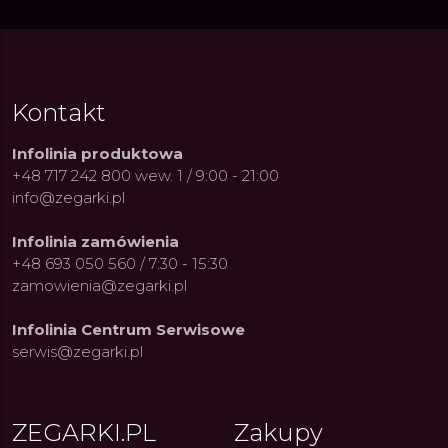
Kontakt
Infolinia produktowa
+48 717 242 800 wew. 1 / 9:00 - 21:00
info@zegarki.pl
Infolinia zamówienia
+48 693 050 560 / 7:30 - 15:30
zamowienia@zegarki.pl
Infolinia Centrum Serwisowe
serwis@zegarki.pl
ue Constant: Pasja,
Fenomen marki Festina. Od
Alpina
ja i Dostępny Luksus z
kolarskich pasji do ikonicznych
Chron
Genewy
kolekcji zegarków
Angels
27.07.2026
4.08.2026
ARKI.PL
Autor
ZEGARKI.PL
Autor
ZE
pierw
ZEGARKI.PL
Zakupy
z przy