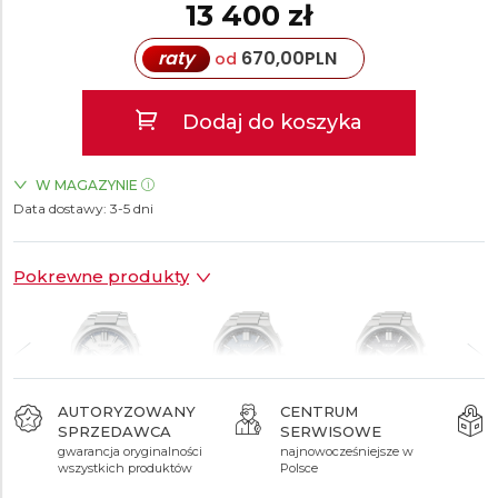
13 400 zł
raty
670,00
PLN
od
Dodaj do koszyka
W MAGAZYNIE
Data dostawy:
ZEGARKI.PL Blue City Warszawa
3-5 dni
TAK
Pokrewne produkty
AUTORYZOWANY
CENTRUM
SPRZEDAWCA
SERWISOWE
13 400 zł
12 500 zł
12 500 zł
gwarancja oryginalności
najnowocześniejsze w
wszystkich produktów
Polsce