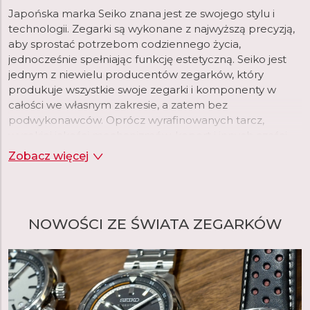
Japońska marka Seiko znana jest ze swojego stylu i
technologii. Zegarki są wykonane z najwyższą precyzją,
aby sprostać potrzebom codziennego życia,
jednocześnie spełniając funkcję estetyczną. Seiko jest
jednym z niewielu producentów zegarków, który
produkuje wszystkie swoje zegarki i komponenty w
całości we własnym zakresie, a zatem bez
podwykonawców. Oprócz wyrafinowanych tarcz,
wysokiej jakości mechanizmów, kopert i innych części,
Seiko produkuje we własnych fabrykach, na przykład
Zobacz więcej
smary stosowane w zegarkach lub powłoki
luminescencyjne. Gwarantuje to maksymalną jakość
produktu i kontrolę procesu produkcji.
NOWOŚCI ZE ŚWIATA ZEGARKÓW
Założyciel Seiko, Kintaro Hattori, urodził się w centrum
Tokio w 1860 roku. W 1881 roku, w wieku zaledwie 21 lat,
założył własną firmę "K. Hattori" zajmującą się hurtową i
detaliczną sprzedażą zegarków. W 1892 roku założył
własną manufakturę zegarów, a później zegarków, którą
nazwał "Seikosha". W języku japońskim termin "Seiko"