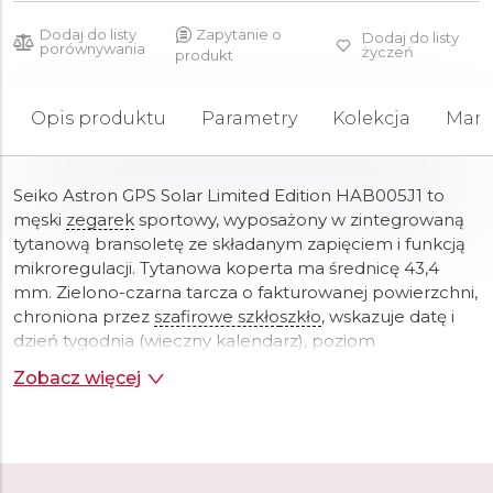
Dodaj do listy
Zapytanie o
Dodaj do listy
porównywania
życzeń
produkt
Opis produktu
Parametry
Kolekcja
Mark
Seiko Astron GPS Solar Limited Edition HAB005J1 to
męski
zegarek
sportowy, wyposażony w zintegrowaną
tytanową bransoletę ze składanym zapięciem i funkcją
mikroregulacji. Tytanowa koperta ma średnicę 43,4
mm. Zielono-czarna tarcza o fakturowanej powierzchni,
chroniona przez
szafirowe szkło
szkło
, wskazuje datę i
dzień tygodnia (wieczny kalendarz), poziom
naładowania baterii, aktualną godzinę, czas w drugiej
Zobacz więcej
strefie oraz funkcje stopera. Dodatkowa tarcza na
godzinie 6. wskazuje czas w formacie 24-godzinnym.
Wskaźnik
na godzinie 3. obsługuje funkcje chronografu,
a także pokazuje poziom naładowania, dzień tygodnia
oraz status trybu samolotowego. Zarówno
wskazówki
,