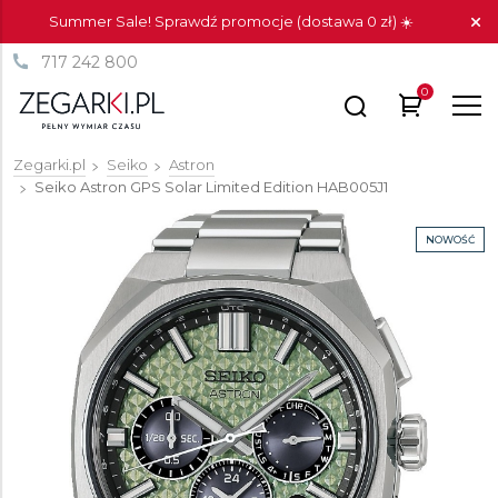
Summer Sale! Sprawdź promocje (dostawa 0 zł) ☀️
717 242 800
0
Zegarki.pl
Seiko
Astron
Seiko Astron GPS Solar Limited Edition
HAB005J1
NOWOŚĆ