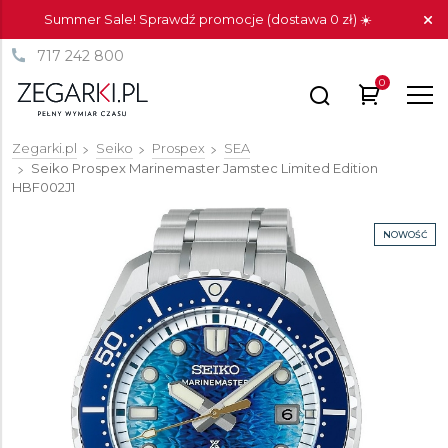
Summer Sale! Sprawdź promocje (dostawa 0 zł) ☀️
717 242 800
0
Zegarki.pl
Seiko
Prospex
SEA
Seiko Prospex Marinemaster Jamstec Limited Edition
HBF002J1
NOWOŚĆ