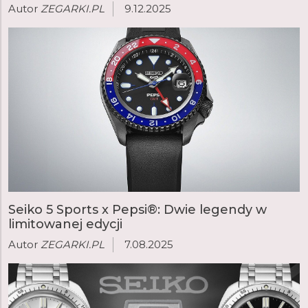
Autor
ZEGARKI.PL
9.12.2025
Dostępne w wielu klasycznych i nowych wzorach
zegarki Seiko można łatwo dostosować do swojego
stylu życia. W swoim portfolio marka Seiko oferuje
sportowe i wytrzymałe modele z serii Prospex,
elegancki i towarzyski Presage, luksusową kolekcję King
Seiko, sterowaną GPS i zasilaną energią słoneczną
kolekcję Astron lub popularną serię automatycznych
zegarków Seiko 5 Sports lub zasilaną energią słoneczną
kolekcję Solar.
Seiko 5 Sports x Pepsi®: Dwie legendy w
limitowanej edycji
Autor
ZEGARKI.PL
7.08.2025