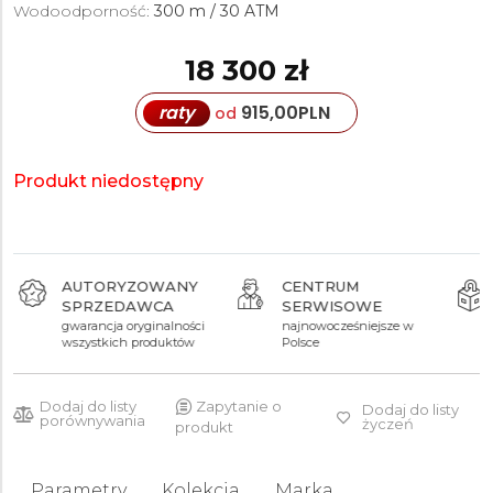
Wodoodporność:
300 m / 30 ATM
18 300 zł
raty
915,00
PLN
od
Produkt niedostępny
AUTORYZOWANY
CENTRUM
SPRZEDAWCA
SERWISOWE
gwarancja oryginalności
najnowocześniejsze w
wszystkich produktów
Polsce
Dodaj do listy
Zapytanie o
Dodaj do listy
porównywania
życzeń
produkt
Parametry
Kolekcja
Marka