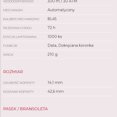
300 m / 30 ATM
WODOODPORNOŚĆ
Automatyczny
MECHANIZM
8L45
KALIBER MECHANIZMU
72 h
REZERWA CHODU
1000 ks
EDYCJA LIMITOWANA
Data, Dokręcana koronka
FUNKCJE
210 g
WAGA
ROZMIAR
14,1 mm
GRUBOŚĆ KOPERTY
42,6 mm
ROZMIAR KOPERTY
PASEK / BRANSOLETA