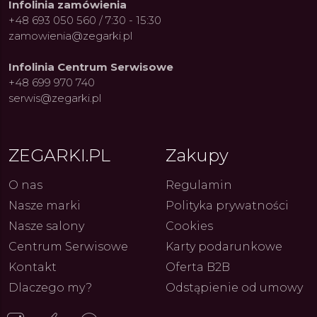
Infolinia zamówienia
+48 693 050 560 / 7:30 - 15:30
zamowienia@zegarki.pl
Infolinia Centrum Serwisowe
+48 699 970 740
serwis@zegarki.pl
ue Constant: Pasja,
Fenomen marki Festina. Od
Alpina
ja i Dostępny Luksus z
kolarskich pasji do ikonicznych
Chron
Genewy
kolekcji zegarków
Angels
ZEGARKI.PL
Zakupy
27.07.2026
4.08.2026
ARKI.PL
Autor
ZEGARKI.PL
Autor
ZE
pierw
z przy
O nas
Regulamin
Nasze marki
Polityka prywatności
Nasze salony
Cookies
Centrum Serwisowe
Karty podarunkowe
Kontakt
Oferta B2B
Dlaczego my?
Odstąpienie od umowy