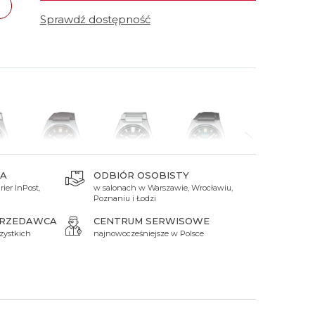
 Titanium
Xicorr
Srebrne
Srebrne
Brąz
Sprawdź dostępność
Niebieskie
Niebieskie
Czarne
Czarne
Zielone
Czerwone
Zielone
Perłowe
A
ODBIÓR OSOBISTY
ier InPost,
w salonach w Warszawie, Wrocławiu,
 zł
14 800 zł
17 700 zł
14 800 zł
14 900 zł
Poznaniu i Łodzi
PRZEDAWCA
CENTRUM SERWISOWE
zystkich
najnowocześniejsze w Polsce