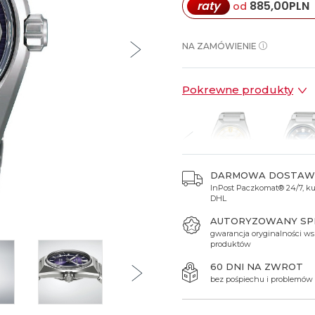
raty
885,00
PLN
od
Spinki do mankietów
Luminox
Sterowane radiowo
Sterowane radiowo
Seiko
Boccia
Mido
Sterowane GPS
Swatch
NA ZAMÓWIENIE
on
Mondaine
Timex
Pokrewne produkty
DARMOWA DOSTAW
InPost Paczkomat® 24/7, kur
7 700 zł
14 800 zł
14 900 zł
14 900 zł
14 900
DHL
AUTORYZOWANY S
gwarancja oryginalności ws
produktów
60 DNI NA ZWROT
bez pośpiechu i problemów