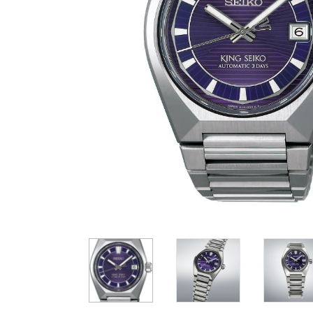
Casio
Militarne
Smartwatch
Garmin
Certina
Lotnicze
Retro
Guess
Citizen
Smartwatch
Hamilt
Retro
Kieszonkowe
Pochodzenie
Polskie
Szwajcarskie
Japońskie
14 900 zł
14 800 zł
1
Niemieckie