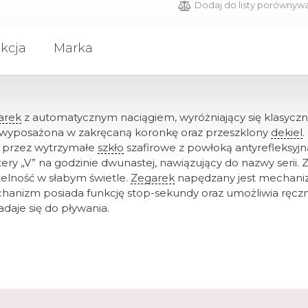
Dodaj do listy porównyw
kcja
Marka
arek
z automatycznym naciągiem, wyróżniający się klasyczn
ła wyposażona w zakręcaną koronkę oraz przeszklony
dekiel
.
na przez wytrzymałe
szkło
szafirowe z powłoką antyrefleksyjn
ery „V” na godzinie dwunastej, nawiązujący do nazwy serii. 
telność w słabym świetle.
Zegarek
napędzany jest mechani
hanizm posiada funkcję stop-sekundy oraz umożliwia ręcz
daje się do pływania.