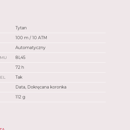
Tytan
100 m / 10 ATM
Automatyczny
ZMU
8L45
72 h
EL
Tak
Data, Dokręcana koronka
112 g
TA