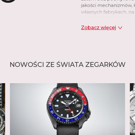
jakości mechanizmów, k
własnych fabrykach, na
powłoki luminescencyjn
kontrolę procesu produk
Zobacz więcej
Założyciel Seiko, Kintar
roku. W 1881 roku, w wie
Hattori" zajmującą się 
roku założył własną ma
nazwał "Seikosha". W j
NOWOŚCI ZE ŚWIATA ZEGARKÓW
doskonały, minutowy lu
celem było całkowite un
wszystkich komponentów
patentów i pierwszych z
dowodem na to, że ta wiz
Kintaro Hattori zapreze
Laurel, zapoczątkowują
od pierwszego zegarka n
Dostępne w wielu klas
łatwo dostosować do sw