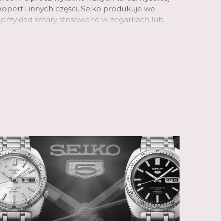
opert i innych części, Seiko produkuje we
 przykład smary stosowane w zegarkach lub
e. Gwarantuje to maksymalną jakość produktu i
cji.
o Hattori, urodził się w centrum Tokio w 1860
ku zaledwie 21 lat, założył własną firmę "K.
hurtową i detaliczną sprzedażą zegarków. W 1892
nufakturę zegarów, a później zegarków, którą
ęzyku japońskim termin "Seiko" oznacza
b udany, natomiast "sha" oznacza dom. Jego
iezależnienie się i samodzielna produkcja
 i części. Liczba innowacji zegarmistrzowskich,
egarków w ciągu ponad 100 lat istnienia jest
ja zadziałała i nadal jest inspiracją. W 1913 roku
ntował pierwszy japoński zegarek na rękę,
c nową erę. W 2024 roku marka świętuje 100 lat
a rękę z Seiko na tarczy.
ycznych i nowych wzorach zegarki Seiko można
ojego stylu życia. W swoim portfolio marka