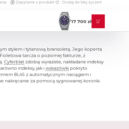
ania
Zapytanie o produkt
Dodaj do listy życzeń
17 700 zł
ym stylem i tytanową bransoletą. Jego koperta
 Fioletowa tarcza o poziomej fakturze, z
ą.
Cyferblat
zdobią wyraziste, nakładane indeksy
Zarówno indeksy, jak i
wskazówki
pokryto
zmem 8L45 z automatycznym naciągiem i
ne nakręcanie za pomocą sygnowanej koronki.