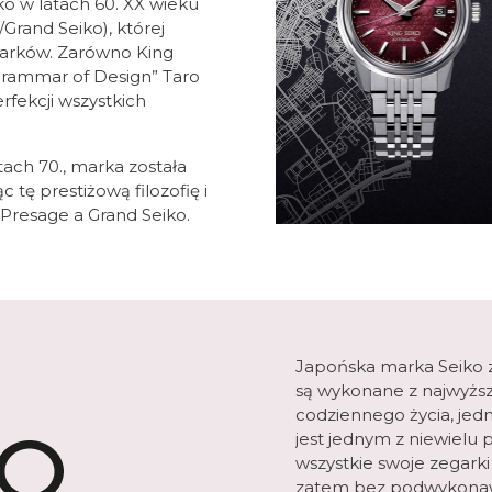
iko w latach 60. XX wieku
Grand Seiko), której
garków. Zarówno King
„Grammar of Design” Taro
rfekcji wszystkich
ach 70., marka została
tę prestiżową filozofię i
 Presage a Grand Seiko.
Japońska marka Seiko zn
są wykonane z najwyższ
codziennego życia, jedn
jest jednym z niewielu
wszystkie swoje zegark
zatem bez podwykonawc