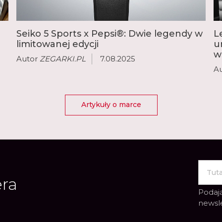
Seiko oferuje sportowe 
towarzyski Presage, luk
zasilaną energią słonec
Seiko 5 Sports x Pepsi®: Dwie legendy w
L
automatycznych zegarkó
limitowanej edycji
u
słoneczną kolekcję Sola
w
Autor
ZEGARKI.PL
7.08.2025
A
Artykuły o marce
era
Podają
newsl