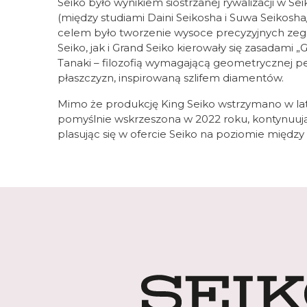
Seiko było wynikiem siostrzanej rywalizacji w Se
(między studiami Daini Seikosha i Suwa Seikosha/
celem było tworzenie wysoce precyzyjnych ze
Seiko, jak i Grand Seiko kierowały się zasadami 
Tanaki – filozofią wymagającą geometrycznej pe
płaszczyzn, inspirowaną szlifem diamentów.
Mimo że produkcję King Seiko wstrzymano w lat
pomyślnie wskrzeszona w 2022 roku, kontynuując 
plasując się w ofercie Seiko na poziomie między