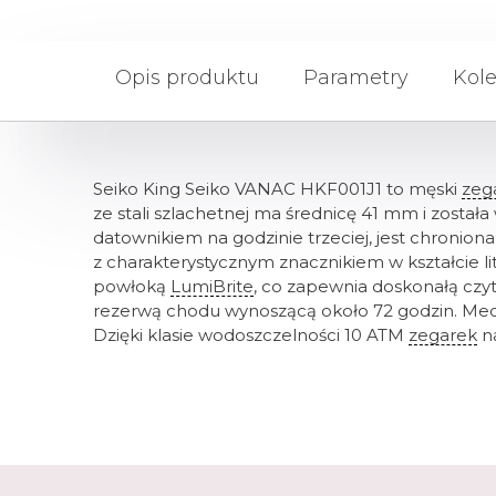
Opis produktu
Parametry
Kole
Seiko King Seiko VANAC HKF001J1 to męski
zeg
ze stali szlachetnej ma średnicę 41 mm i zosta
datownikiem na godzinie trzeciej, jest chronio
z charakterystycznym znacznikiem w kształcie lit
powłoką
LumiBrite
, co zapewnia doskonałą czy
rezerwą chodu wynoszącą około 72 godzin. Mec
Dzięki klasie wodoszczelności 10 ATM
zegarek
na