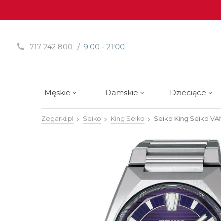
/ 9:00 - 21:00
717 242 800
Męskie
Damskie
Dziecięce
Zegarki.pl
Seiko
King Seiko
Seiko King Seiko V
Sprawdź
Sprawdź
Paski | Bransolety
Alpina
Styl / rodzaj zegarka
Styl / rodzaj zegarka
Rotomaty
DOXA
Słow
Nowości
Nowości
Atlantic
Eleganckie
Eleganckie
Edifice
Edycje Limitowane
Edycje Limitowane
Błonie
Klasyczne
Klasyczne
Festina
Wyprzedaż zegarków
Wyprzedaż zegarków
Boccia Titanium
Sportowe
Sportowe
FLIK-F
Calypso
Luksusowe
Luksusowe
Frederi
Candino
Nurkowe
Nurkowe
G-Shoc