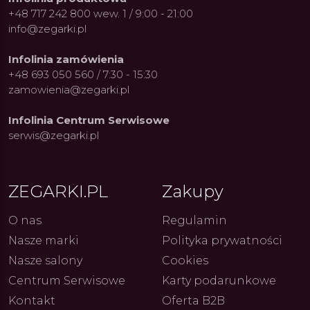
+48 717 242 800 wew. 1 / 9:00 - 21:00
info@zegarki.pl
Infolinia zamówienia
+48 693 050 560 / 7:30 - 15:30
zamowienia@zegarki.pl
Infolinia Centrum Serwisowe
ue Constant: Pasja,
Fenomen marki Festina. Od
Alpina
serwis@zegarki.pl
ja i Dostępny Luksus z
kolarskich pasji do ikonicznych
Chron
Genewy
kolekcji zegarków
Angels
27.07.2026
4.08.2026
ARKI.PL
Autor
ZEGARKI.PL
Autor
ZE
pierw
z przy
ZEGARKI.PL
Zakupy
O nas
Regulamin
Nasze marki
Polityka prywatności
Nasze salony
Cookies
Centrum Serwisowe
Karty podarunkowe
Kontakt
Oferta B2B