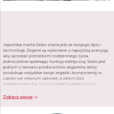
Japońska marka Seiko znana jest ze swojego stylu i
technologii. Zegarki są wykonane z najwyższą precyzją,
aby sprostać potrzebom codziennego życia,
jednocześnie spełniając funkcję estetyczną. Seiko jest
jednym z niewielu producentów zegarków, który
produkuje wszystkie swoje zegarki i komponenty w
całości we własnym zakresie, a zatem bez
podwykonawców. Oprócz wyrafinowanych tarcz,
wysokiej jakości mechanizmów, kopert i innych części,
Seiko produkuje we własnych fabrykach, na przykład
Zobacz więcej
smary stosowane w zegarkach lub powłoki
luminescencyjne. Gwarantuje to maksymalną jakość
produktu i kontrolę procesu produkcji.