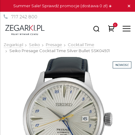
Summer Sale! Sprawdź promocje (dostawa 0 zł) ☀️
717 242 800
0
Zegarki.pl
Seiko
Presage
Cocktail Time
Seiko Presage Cocktail Time Silver Bullet
SSK049J1
NOWOŚĆ