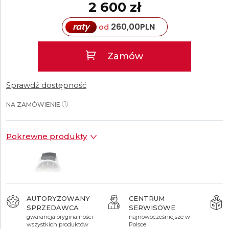
2 600 zł
raty
260,00
PLN
od
Zamów
Sprawdź dostępność
NA ZAMÓWIENIE
Pokrewne produkty
AUTORYZOWANY
CENTRUM
SPRZEDAWCA
SERWISOWE
2 600 zł
gwarancja oryginalności
najnowocześniejsze w
wszystkich produktów
Polsce