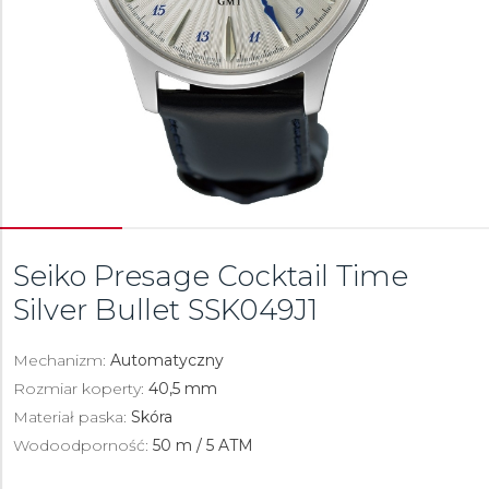
Seiko Presage Cocktail Time
Silver Bullet
SSK049J1
Mechanizm:
Automatyczny
Rozmiar koperty:
40,5 mm
Materiał paska:
Skóra
Wodoodporność:
50 m / 5 ATM