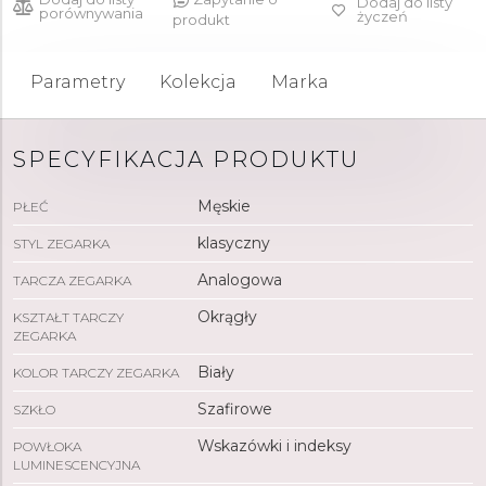
Dodaj do listy
porównywania
życzeń
produkt
Parametry
Kolekcja
Marka
SPECYFIKACJA PRODUKTU
Męskie
PŁEĆ
klasyczny
STYL ZEGARKA
Analogowa
TARCZA ZEGARKA
Okrągły
KSZTAŁT TARCZY
ZEGARKA
Biały
KOLOR TARCZY ZEGARKA
Szafirowe
SZKŁO
Wskazówki i indeksy
POWŁOKA
LUMINESCENCYJNA