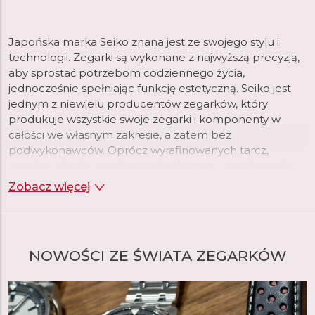
Japońska marka Seiko znana jest ze swojego stylu i
technologii. Zegarki są wykonane z najwyższą precyzją,
aby sprostać potrzebom codziennego życia,
jednocześnie spełniając funkcję estetyczną. Seiko jest
jednym z niewielu producentów zegarków, który
produkuje wszystkie swoje zegarki i komponenty w
całości we własnym zakresie, a zatem bez
podwykonawców. Oprócz wyrafinowanych tarcz,
wysokiej jakości mechanizmów, kopert i innych części,
Seiko produkuje we własnych fabrykach, na przykład
Zobacz więcej
smary stosowane w zegarkach lub powłoki
luminescencyjne. Gwarantuje to maksymalną jakość
produktu i kontrolę procesu produkcji.
NOWOŚCI ZE ŚWIATA ZEGARKÓW
Założyciel Seiko, Kintaro Hattori, urodził się w centrum
Tokio w 1860 roku. W 1881 roku, w wieku zaledwie 21 lat,
założył własną firmę "K. Hattori" zajmującą się hurtową i
detaliczną sprzedażą zegarków. W 1892 roku założył