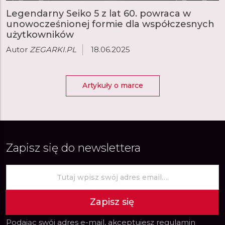
Legendarny Seiko 5 z lat 60. powraca w
unowocześnionej formie dla współczesnych
użytkowników
Autor
ZEGARKI.PL
18.06.2025
Artykuły o marce
Zapisz się do newslettera
Zapisz się
Podając swój adres e-mail, akceptujesz
regulamin