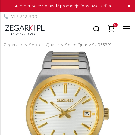
Summer Sale! Sprawdź promocje (dostawa 0 zł) ☀️
717 242 800
0
Zegarki.pl
Seiko
Quartz
Seiko Quartz
SUR558P1