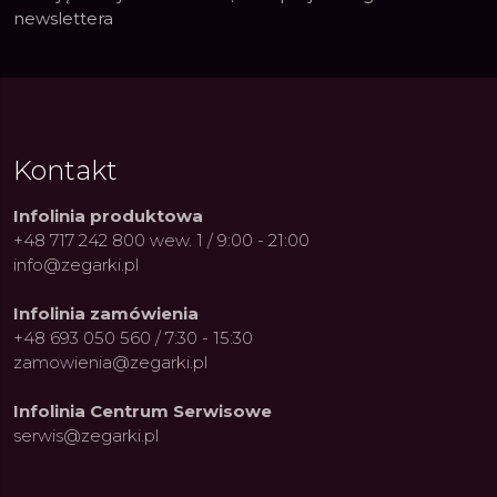
newslettera
Kontakt
Infolinia produktowa
+48 717 242 800 wew. 1 / 9:00 - 21:00
info@zegarki.pl
Infolinia zamówienia
+48 693 050 560 / 7:30 - 15:30
zamowienia@zegarki.pl
Infolinia Centrum Serwisowe
serwis@zegarki.pl
ue Constant: Pasja,
Fenomen marki Festina. Od
Alpina