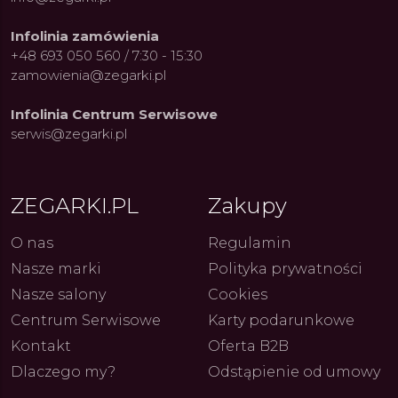
Infolinia zamówienia
+48 693 050 560 / 7:30 - 15:30
zamowienia@zegarki.pl
Infolinia Centrum Serwisowe
serwis@zegarki.pl
ZEGARKI.PL
Zakupy
 marki Festina. Od
Alpina Startimer Pilot
Freder
ch pasji do ikonicznych
Chronograph IFR x Watch
Innowa
i zegarków
Angels Limited Edition –
Serca
4.08.2026
3.08.2026
ARKI.PL
Autor
ZEGARKI.PL
Autor
ZE
O nas
Regulamin
pierwszy mechaniczny zegarek
z przyrządami lotniczymi
Nasze marki
Polityka prywatności
Nasze salony
Cookies
Centrum Serwisowe
Karty podarunkowe
Kontakt
Oferta B2B
Dlaczego my?
Odstąpienie od umowy