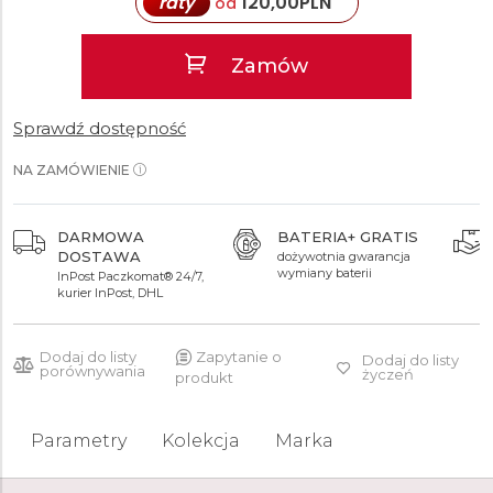
raty
120,00
PLN
od
Zamów
Sprawdź dostępność
NA ZAMÓWIENIE
DARMOWA
BATERIA+ GRATIS
DOSTAWA
dożywotnia gwarancja
wymiany baterii
InPost Paczkomat® 24/7,
kurier InPost, DHL
Dodaj do listy
Zapytanie o
Dodaj do listy
porównywania
życzeń
produkt
Parametry
Kolekcja
Marka