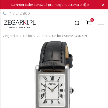
Summer Sale! Sprawdź promocje (dostawa 0 zł) ☀️
717 242 800
0
Zegarki.pl
Seiko
Quartz
Seiko Quartz
SWR107P1