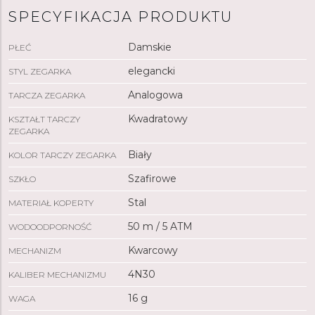
SPECYFIKACJA PRODUKTU
Damskie
PŁEĆ
elegancki
STYL ZEGARKA
Analogowa
TARCZA ZEGARKA
Kwadratowy
KSZTAŁT TARCZY
ZEGARKA
Biały
KOLOR TARCZY ZEGARKA
Szafirowe
SZKŁO
Stal
MATERIAŁ KOPERTY
50 m / 5 ATM
WODOODPORNOŚĆ
Kwarcowy
MECHANIZM
4N30
KALIBER MECHANIZMU
16 g
WAGA