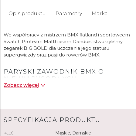
Opis produktu
Parametry
Marka
We współpracy z mistrzem BMX flatland i sportowcem
Swatch Proteam Matthiasem Dandois, stworzyliśmy
zegarek
BIG BOLD dla uczczenia jego statusu
supergwiazdy oraz pasji do rowerów BMX.
PARYSKI ZAWODNIK BMX O
NIEWIARYGODNYCH
Zobacz więcej
UMIEJĘTNOŚCIACH
Mistrz BMX flatland Matthias Dandois to jedno z
najgłośniejszych nazwisk w dyscyplinie BMX na świecie.
Jako dziewięciokrotny mistrz świata, Matthias wywołuje
SPECYFIKACJA PRODUKTU
entuzjazm na trybunach dzięki naturalnej charyzmie,
pragmatycznemu podejściu do życia i niewiarygodnym
Męskie, Damskie
PŁEĆ
umiejętnościom jazdy na rowerze.