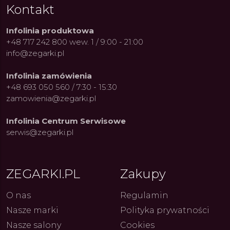
Kontakt
Infolinia produktowa
+48 717 242 800 wew. 1 / 9:00 - 21:00
info@zegarki.pl
Infolinia zamówienia
+48 693 050 560 / 7:30 - 15:30
zamowienia@zegarki.pl
Infolinia Centrum Serwisowe
serwis@zegarki.pl
ZEGARKI.PL
Zakupy
ue Constant: Pasja,
Fenomen marki Festina. Od
Alpina
O nas
Regulamin
ja i Dostępny Luksus z
kolarskich pasji do ikonicznych
Chron
Genewy
kolekcji zegarków
Angels
Nasze marki
Polityka prywatności
27.07.2026
4.08.2026
ARKI.PL
Autor
ZEGARKI.PL
Autor
ZE
pierw
z przy
Nasze salony
Cookies