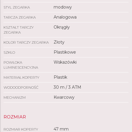
modowy
STYL ZEGARKA
Analogowa
TARCZA ZEGARKA
Okrągły
KSZTAŁT TARCZY
ZEGARKA
Złoty
KOLOR TARCZY ZEGARKA
Plastikowe
SZKŁO
Wskazówki
POWŁOKA
LUMINESCENCYJNA
Plastik
MATERIAŁ KOPERTY
30 m / 3 ATM
WODOODPORNOŚĆ
Kwarcowy
MECHANIZM
ROZMIAR
47 mm
ROZMIAR KOPERTY