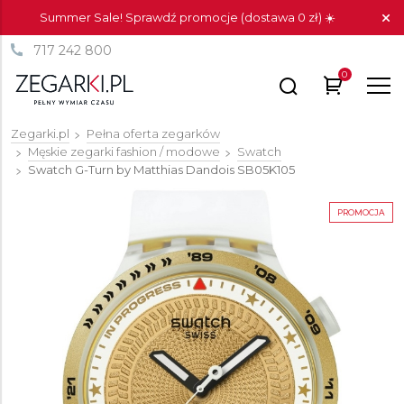
Summer Sale! Sprawdź promocje (dostawa 0 zł) ☀️
717 242 800
0
Zegarki.pl
Pełna oferta zegarków
Męskie zegarki fashion / modowe
Swatch
Swatch G-Turn by Matthias Dandois
SB05K105
PROMOCJA