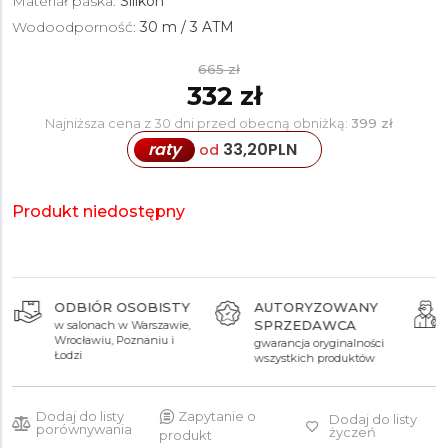
Materiał paska:
Silikon
Wodoodporność:
30 m / 3 ATM
665 zł
332 zł
Najniższa cena z 30 dni przed obecną obniżką:
399 zł
raty
33,20
PLN
od
Produkt niedostępny
ODBIÓR OSOBISTY
AUTORYZOWANY
SPRZEDAWCA
w salonach w Warszawie,
Wrocławiu, Poznaniu i
gwarancja oryginalności
Łodzi
wszystkich produktów
Dodaj do listy
Zapytanie o
Dodaj do listy
porównywania
życzeń
produkt