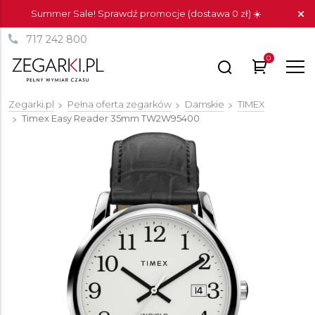
Summer Sale! Sprawdź promocje (dostawa 0 zł) ☀️
717 242 800
0
Zegarki.pl
Pełna oferta zegarków
Damskie
TIMEX
Timex Easy Reader 35mm
TW2W95400