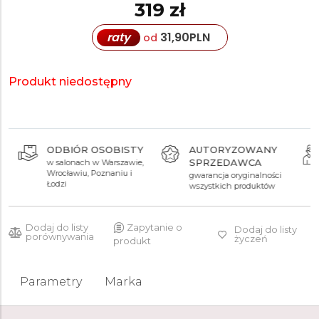
319 zł
raty
31,90
PLN
od
Produkt niedostępny
ODBIÓR OSOBISTY
AUTORYZOWANY
SPRZEDAWCA
w salonach w Warszawie,
Wrocławiu, Poznaniu i
gwarancja oryginalności
Łodzi
wszystkich produktów
Dodaj do listy
Zapytanie o
Dodaj do listy
porównywania
życzeń
produkt
Parametry
Marka