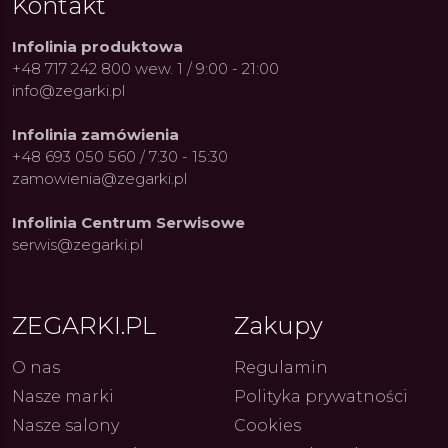
Kontakt
Infolinia produktowa
+48 717 242 800 wew. 1 / 9:00 - 21:00
info@zegarki.pl
Infolinia zamówienia
+48 693 050 560 / 7:30 - 15:30
zamowienia@zegarki.pl
Infolinia Centrum Serwisowe
serwis@zegarki.pl
ZEGARKI.PL
Zakupy
O nas
Regulamin
Nasze marki
Polityka prywatności
ue Constant: Pasja,
Fenomen marki Festina. Od
Alpina
ja i Dostępny Luksus z
kolarskich pasji do ikonicznych
Chron
Nasze salony
Cookies
Genewy
kolekcji zegarków
Angels
27.07.2026
4.08.2026
ARKI.PL
Autor
ZEGARKI.PL
Autor
ZE