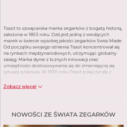
Tissot to szwajcarska marka zegarków z bogatą historią,
założona w 1853 roku. Dziś jest jedną z wiodących
marek w świecie wysokiej jakości zegarków Swiss Made.
Od początku swojego istnienia Tissot koncentrował się
na rynkach międzynarodowych, utrzymując globalny
zasięg. Marka słynie z licznych innowacji oraz
umiejętności dostosowywania się do zmieniającej się
sytuacji rynkowej. W 1930 roku Tissot połączył siły z
Omegą, tworząc grupę SSIH, co później przyczyniło się
do powstania Swatch Group.
Zobacz więcej
Tissot oferuje dziś bogaty asortyment zegarków różnych
kategorii. Marka proponuje modele inspirowane swoją
bogatą historią, jak seria Heritage czy Classic, a także
NOWOŚCI ZE ŚWIATA ZEGARKÓW
zegarki wyjątkowe w swojej klasie. Seria T-Pocket
obejmuje klasyczne zegarki kieszonkowe, od których
rozpoczęła się historia Tissot, natomiast seria T-Touch to