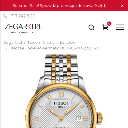
Summer Sale! Sprawdź promocje (dostawa 0 zł) ☀️
717 242 800
0
Zegarki.pl
Tissot
Classic
Le Locle
Tissot Le Locle Powermatic 80
T006.407.22.033.01