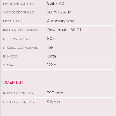
Stal, PVD
MATERIAŁ KOPERTY
30 m / 3 ATM
WODOODPORNOŚĆ
Automatyczny
MECHANIZM
Powermatic 80.111
KALIBER MECHANIZMU
80 h
REZERWA CHODU
Tak
PRZESZKLONY DEKIEL
Data
FUNKCJE
122 g
WAGA
ROZMIAR
39,3 mm
ROZMIAR KOPERTY
9,8 mm
GRUBOŚĆ KOPERTY