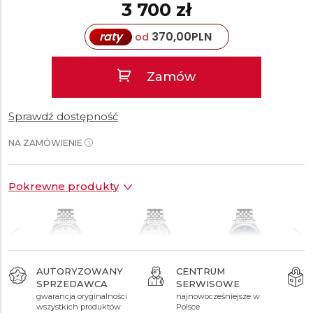
3 700 zł
raty
370,00
PLN
od
Zamów
Sprawdź dostępność
NA ZAMÓWIENIE
Pokrewne produkty
AUTORYZOWANY
CENTRUM
SPRZEDAWCA
SERWISOWE
3 400 zł
3 500 zł
3 400 zł
gwarancja oryginalności
najnowocześniejsze w
wszystkich produktów
Polsce