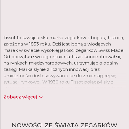
Tissot to szwajcarska marka zegarków z bogatą historią,
założona w 1853 roku. Dziś jest jedną z wiodących
marek w świecie wysokiej jakości zegarków Swiss Made.
Od początku swojego istnienia Tissot koncentrował się
na rynkach międzynarodowych, utrzymując globalny
zasięg. Marka słynie z licznych innowacji oraz
umiejętności dostosowywania się do zmieniającej się
sytuacji rynkowej. W 1930 roku Tissot połączył siły z
Omegą, tworząc grupę SSIH, co później przyczyniło się
do powstania Swatch Group.
Zobacz więcej
Tissot oferuje dziś bogaty asortyment zegarków różnych
kategorii. Marka proponuje modele inspirowane swoją
bogatą historią, jak seria Heritage czy Classic, a także
NOWOŚCI ZE ŚWIATA ZEGARKÓW
zegarki wyjątkowe w swojej klasie. Seria T-Pocket