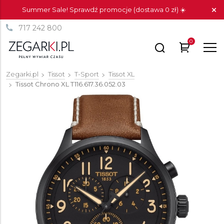
Summer Sale! Sprawdź promocje (dostawa 0 zł) ☀️
717 242 800
0
Zegarki.pl
Tissot
T-Sport
Tissot XL
Tissot Chrono XL
T116.617.36.052.03