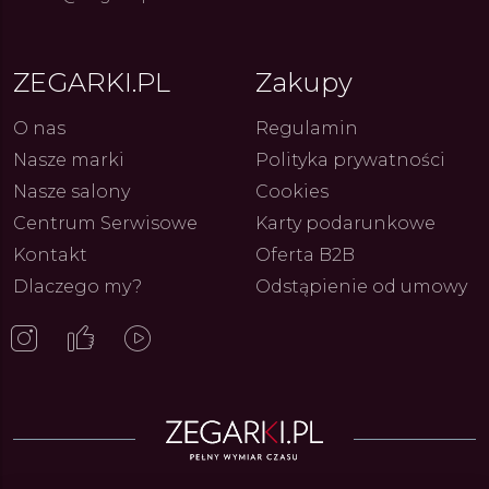
ue Constant: Pasja,
Fenomen marki Festina. Od
Alpina
ja i Dostępny Luksus z
kolarskich pasji do ikonicznych
Chron
ZEGARKI.PL
Zakupy
Genewy
kolekcji zegarków
Angels
27.07.2026
4.08.2026
ARKI.PL
Autor
ZEGARKI.PL
Autor
ZE
pierw
z przy
O nas
Regulamin
Nasze marki
Polityka prywatności
Nasze salony
Cookies
Centrum Serwisowe
Karty podarunkowe
Kontakt
Oferta B2B
Dlaczego my?
Odstąpienie od umowy