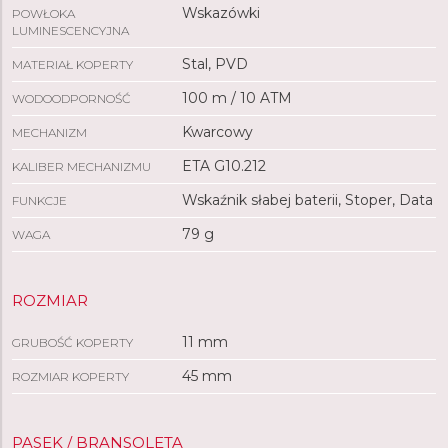
Wskazówki
POWŁOKA
LUMINESCENCYJNA
Stal, PVD
MATERIAŁ KOPERTY
100 m / 10 ATM
WODOODPORNOŚĆ
Kwarcowy
MECHANIZM
ETA G10.212
KALIBER MECHANIZMU
Wskaźnik słabej baterii, Stoper, Data
FUNKCJE
79 g
WAGA
ROZMIAR
11 mm
GRUBOŚĆ KOPERTY
45 mm
ROZMIAR KOPERTY
PASEK / BRANSOLETA