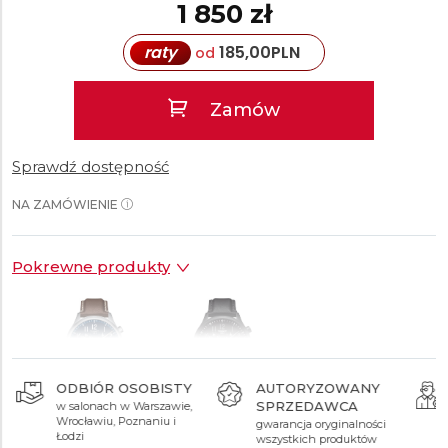
1 850 zł
raty
185,00
PLN
od
Zamów
Sprawdź dostępność
NA ZAMÓWIENIE
Pokrewne produkty
ODBIÓR OSOBISTY
AUTORYZOWANY
SPRZEDAWCA
w salonach w Warszawie,
1 850 zł
1 850 zł
Wrocławiu, Poznaniu i
gwarancja oryginalności
Łodzi
wszystkich produktów