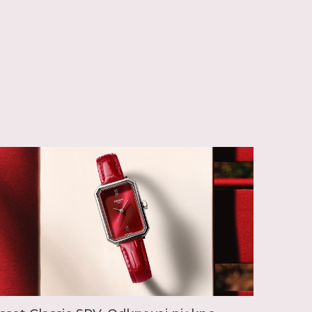
aty asortyment zegarków różnych kategorii.
 inspirowane swoją bogatą historią, jak seria
także zegarki wyjątkowe w swojej klasie. Seria T-
zne zegarki kieszonkowe, od których
 Tissot, natomiast seria T-Touch to nowoczesne,
 ekranem dotykowym. Wyjątkowe są także
ota, jak seria T-Gold. W linii T-Sport znajdziemy
ortowych, nawiązujących do tradycji marki,
a oficjalnym chronometrażystą wyścigów
e jest zaangażowana w różne dyscypliny
otorowych, przez kolarstwo, szermierkę,
enis.
 popularnością cieszy się seria PRX ze
ą, dostępna w wielu wersjach różniących się
 kolorem, materiałami i mechanizmem. Inne
legant Gentleman oraz nurkowy Seastar. W
jdzie idealny zegarek dla siebie.