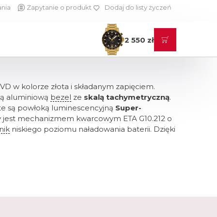
ania
Zapytanie o produkt
Dodaj do listy życzeń
2 550 zł
VD w kolorze złota i składanym zapięciem.
rną aluminiową
bezel
ze
skalą tachymetryczną
.
te są powłoką luminescencyjną
Super-
 jest mechanizmem kwarcowym ETA G10.212 o
nik
niskiego poziomu naładowania baterii. Dzięki