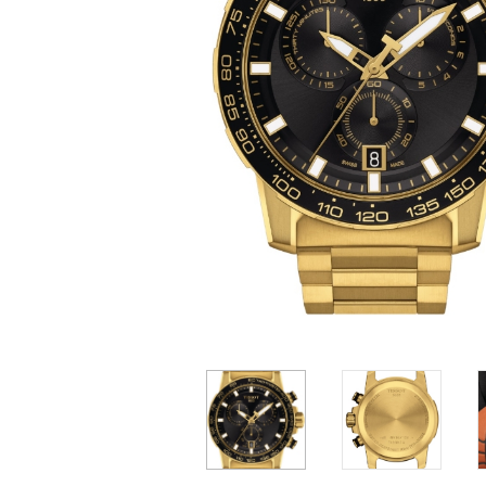
Casio
Militarne
Smartwatch
Garmin
Certina
Lotnicze
Retro
Guess
Citizen
Smartwatch
Hamilt
Retro
Kieszonkowe
Pochodzenie
Polskie
Szwajcarskie
Japońskie
2 200 zł
2 200 zł
2
Niemieckie