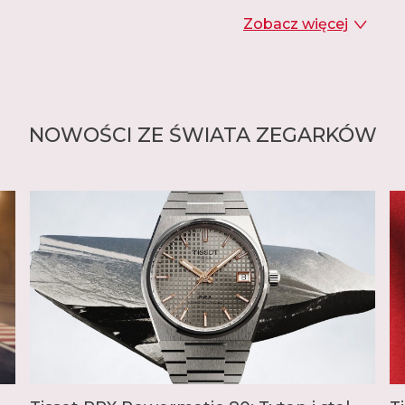
Tissot oferuje dziś bog
Zobacz więcej
Marka proponuje modele
Heritage czy Classic, a 
Pocket obejmuje klasyc
rozpoczęła się historia
inteligentne zegarki z
modele z prawdziwego zł
NOWOŚCI ZE ŚWIATA ZEGARKÓW
szeroki wybór modeli sp
która od 1938 roku był
narciarskich, a obecni
sportowe, od sportów m
koszykówkę, hokej, po t
W ostatnich latach dużą
zintegrowaną bransolet
funkcjami, rozmiarem,
popularne modele to E
ofercie Tissot każdy zna