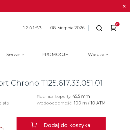
0
12
:
01
:
54
08. sierpnia 2026
Serwis
PROMOCJE
Wiedza
arki
 marki
óra i długopisy
BLOG
Tissot
Cechy
Cechy
Galanteria skórzana
Materiał
Materiał
port Chrono
T125.617.33.051.01
ue Constant
ique Constant
Tommy Hilfiger
Analog
Analog
Stalowe
Stalowe
Traser
Rozmiar koperty:
Cyfrowe
Cyfrowe
45,5 mm
Tytanowe
Tytanowe
 stal
Wodoodporność:
100 m / 10 ATM
a
Union Glashütte
Okrągłe
Okrągłe
Ceramiczne
Ceramiczne
Victorinox
Kwadratowe
Kwadratowe
Carbon
Złote
Dodaj do koszyka
a
Wenger
Złote
Złote
Złote
Brąz