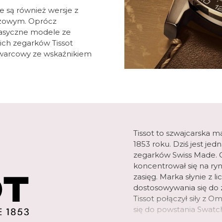
e są również wersje z
óżowym. Oprócz
klasyczne modele ze
kich zegarków Tissot
warcowy ze wskaźnikiem
Tissot to szwajcarska m
1853 roku. Dziś jest je
zegarków Swiss Made. O
koncentrował się na r
zasięg. Marka słynie z l
dostosowywania się do z
Tissot połączył siły z 
się do powstania Swatc