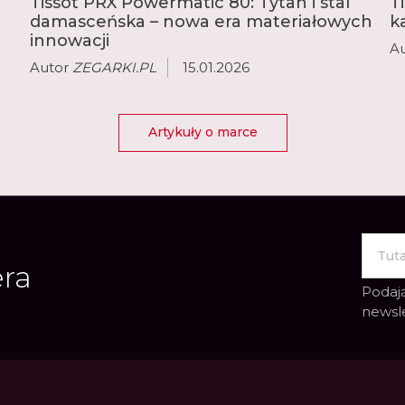
Tissot PRX Powermatic 80: Tytan i stal
T
damasceńska – nowa era materiałowych
k
innowacji
A
Autor
ZEGARKI.PL
15.01.2026
Artykuły o marce
era
Podają
newsl