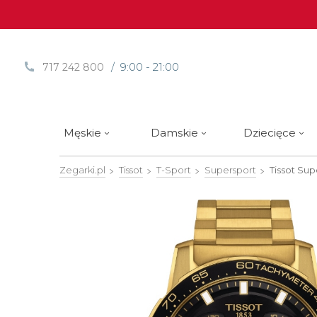
/ 9:00 - 21:00
717 242 800
Męskie
Damskie
Dziecięce
Zegarki.pl
Tissot
T-Sport
Supersport
Tissot Su
Sprawdź
Sprawdź
Paski | Bransolety
Alpina
Styl / rodzaj zegarka
Styl / rodzaj zegarka
Rotomaty
DOXA
Słow
Nowości
Nowości
Atlantic
Eleganckie
Eleganckie
Edifice
Edycje Limitowane
Edycje Limitowane
Błonie
Klasyczne
Klasyczne
Festina
Wyprzedaż zegarków
Wyprzedaż zegarków
Boccia Titanium
Sportowe
Sportowe
FLIK-F
Calypso
Luksusowe
Luksusowe
Frederi
Candino
Nurkowe
Nurkowe
G-Shoc