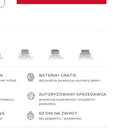
 Titanium
Xicorr
Srebrne
Srebrne
Brąz
Niebieskie
Niebieskie
zawa
TAK
Czarne
Czarne
Zielone
Czerwone
Zielone
Perłowe
A
BATERIA+ GRATIS
ier InPost,
dożywotnia gwarancja wymiany baterii
zł
2 100 zł
2 100 zł
2 200 zł
2 200 zł
AUTORYZOWANY SPRZEDAWCA
rocławiu,
gwarancja oryginalności wszystkich
produktów
WE
60 DNI NA ZWROT
ce
bez pośpiechu i problemów