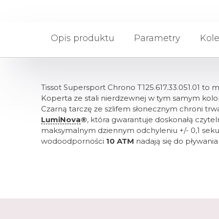
Opis produktu
Parametry
Kole
Tissot Supersport Chrono T125.617.33.051.01 to 
Koperta ze stali nierdzewnej w tym samym kolor
Czarną tarczę ze szlifem słonecznym chroni trw
LumiNova
®
, która gwarantuje doskonałą czyte
maksymalnym dziennym odchyleniu +/- 0,1 sek
wodoodporności
10 ATM
nadają się do pływania 