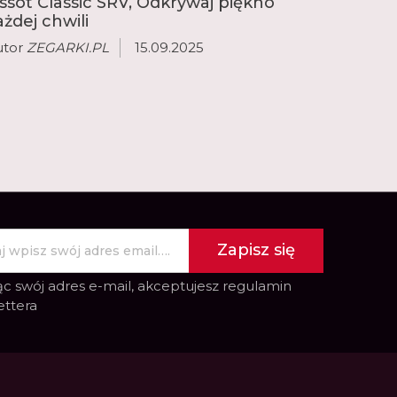
issot Classic SRV, Odkrywaj piękno
ażdej chwili
utor
ZEGARKI.PL
15.09.2025
Zapisz się
c swój adres e-mail, akceptujesz
regulamin
ettera