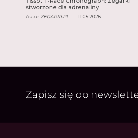
Tissot T-Race Chronograph: Zegarki
stworzone dla adrenaliny
Autor
ZEGARKI.PL
11.05.2026
Zapisz się do newslett