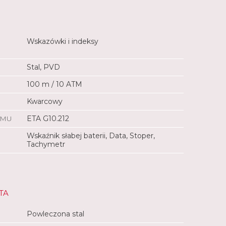
Wskazówki i indeksy
Stal, PVD
100 m / 10 ATM
Kwarcowy
ZMU
ETA G10.212
Wskaźnik słabej baterii, Data, Stoper,
Tachymetr
TA
Powleczona stal