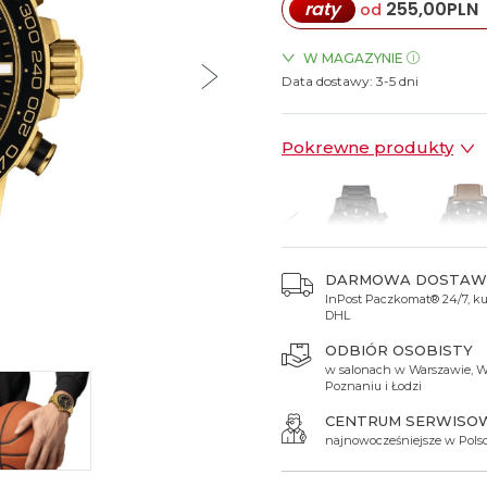
raty
255,00
PLN
od
Spinki do mankietów
Luminox
Sterowane radiowo
Sterowane radiowo
Seiko
Boccia
Mido
Sterowane GPS
Swatch
W MAGAZYNIE
Data dostawy:
ZEGARKI.PL Blue City Wars
3-5 dni
on
Mondaine
Timex
Pokrewne produkty
DARMOWA DOSTAW
InPost Paczkomat® 24/7, kur
 300 zł
2 300 zł
2 300 zł
2 550 zł
2 200 
DHL
ODBIÓR OSOBISTY
w salonach w Warszawie, W
Poznaniu i Łodzi
CENTRUM SERWISO
najnowocześniejsze w Pols