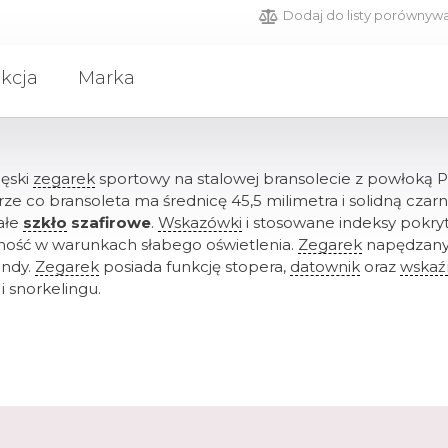
Dodaj do listy porównyw
kcja
Marka
męski
zegarek
sportowy na stalowej bransolecie z powłoką P
ze co bransoleta ma średnicę 45,5 milimetra i solidną cza
ałe
szkło
szafirowe
.
Wskazówki
i stosowane indeksy pokry
lność w warunkach słabego oświetlenia.
Zegarek
napędzany
undy.
Zegarek
posiada funkcję stopera,
datownik
oraz
wskaź
i snorkelingu.