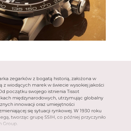
arka zegarków z bogatą historią, założona w
dną z wiodących marek w świecie wysokiej jakości
d początku swojego istnienia Tissot
ynkach międzynarodowych, utrzymując globalny
icznych innowacji oraz umiejętności
mieniającej się sytuacji rynkowej. W 1930 roku
Omegą, tworząc grupę SSIH, co później przyczyniło
h Group.