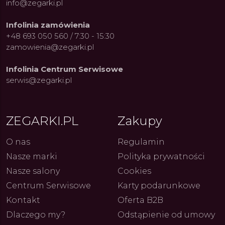
info@zegarki.pl
Infolinia zamówienia
+48 693 050 560 / 7:30 - 15:30
zamowienia@zegarki.pl
Infolinia Centrum Serwisowe
serwis@zegarki.pl
ZEGARKI.PL
Zakupy
ue Constant: Pasja,
Fenomen marki Festina. Od
Alpina
O nas
Regulamin
ja i Dostępny Luksus z
kolarskich pasji do ikonicznych
Chron
Nasze marki
Polityka prywatności
Genewy
kolekcji zegarków
Angels
27.07.2026
4.08.2026
ARKI.PL
Autor
ZEGARKI.PL
Autor
ZE
pierw
Nasze salony
Cookies
z przy
Centrum Serwisowe
Karty podarunkowe
Kontakt
Oferta B2B
Dlaczego my?
Odstąpienie od umowy