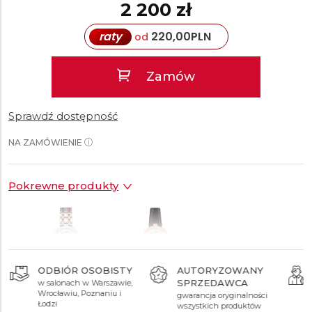
2 200 zł
raty
220,00
PLN
od
Zamów
Sprawdź dostępność
NA ZAMÓWIENIE
Pokrewne produkty
ODBIÓR OSOBISTY
AUTORYZOWANY
SPRZEDAWCA
w salonach w Warszawie,
2 350 zł
2 200 zł
Wrocławiu, Poznaniu i
gwarancja oryginalności
Łodzi
wszystkich produktów