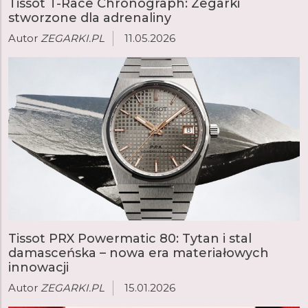
Tissot T-Race Chronograph: Zegarki
PRX ze zintegrowaną bransoletą, dostępna w wielu
stworzone dla adrenaliny
wersjach różniących się funkcjami, rozmiarem, kolorem,
materiałami i mechanizmem. Inne popularne modele
Autor
ZEGARKI.PL
11.05.2026
to Elegant Gentleman oraz nurkowy Seastar. W ofercie
Tissot każdy znajdzie idealny zegarek dla siebie.
Tissot PRX Powermatic 80: Tytan i stal
damasceńska – nowa era materiałowych
innowacji
Autor
ZEGARKI.PL
15.01.2026