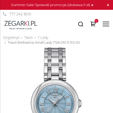
Summer Sale! Sprawdź promocje (dostawa 0 zł) ☀️
717 242 800
0
Zegarki.pl
Tissot
T-Lady
Tissot Bellissima Small Lady
T126.010.11.133.00