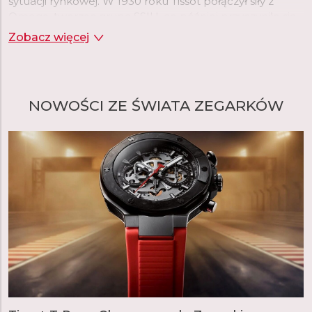
sytuacji rynkowej. W 1930 roku Tissot połączył siły z
Omegą, tworząc grupę SSIH, co później przyczyniło się
do powstania Swatch Group.
Zobacz więcej
Tissot oferuje dziś bogaty asortyment zegarków różnych
kategorii. Marka proponuje modele inspirowane swoją
bogatą historią, jak seria Heritage czy Classic, a także
NOWOŚCI ZE ŚWIATA ZEGARKÓW
zegarki wyjątkowe w swojej klasie. Seria T-Pocket
obejmuje klasyczne zegarki kieszonkowe, od których
rozpoczęła się historia Tissot, natomiast seria T-Touch to
nowoczesne, inteligentne zegarki z ekranem
dotykowym. Wyjątkowe są także modele z
prawdziwego złota, jak seria T-Gold. W linii T-Sport
znajdziemy szeroki wybór modeli sportowych,
nawiązujących do tradycji marki, która od 1938 roku była
oficjalnym chronometrażystą wyścigów narciarskich, a
obecnie jest zaangażowana w różne dyscypliny
sportowe, od sportów motorowych, przez kolarstwo,
szermierkę, koszykówkę, hokej, po tenis.
W ostatnich latach dużą popularnością cieszy się seria