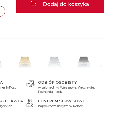
Dodaj do koszyka
 Titanium
Xicorr
Srebrne
Srebrne
Brąz
Niebieskie
Niebieskie
Czarne
Czarne
cław
TAK
Zielone
Czerwone
Zielone
Perłowe
A
ODBIÓR OSOBISTY
ier InPost,
w salonach w Warszawie, Wrocławiu,
zł
4 000 zł
3 600 zł
3 550 zł
3 550 zł
Poznaniu i Łodzi
PRZEDAWCA
CENTRUM SERWISOWE
zystkich
najnowocześniejsze w Polsce