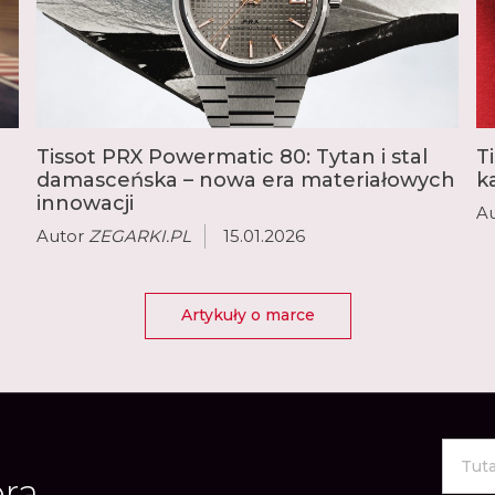
zintegrowaną bransolet
funkcjami, rozmiarem,
popularne modele to E
ofercie Tissot każdy zna
Tissot PRX Powermatic 80: Tytan i stal
T
damasceńska – nowa era materiałowych
k
innowacji
A
Autor
ZEGARKI.PL
15.01.2026
Artykuły o marce
era