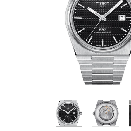
Casio
Militarne
Smartwatch
Garmin
Certina
Lotnicze
Retro
Guess
Citizen
Smartwatch
Hamilt
Retro
Kieszonkowe
Pochodzenie
Polskie
Szwajcarskie
Japońskie
Niemieckie
3 750 zł
3 600 zł
3