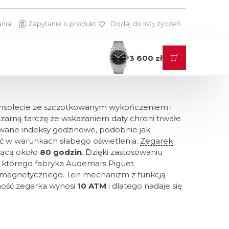
ania
Zapytanie o produkt
Dodaj do listy życzeń
3 600 zł
ansolecie ze szczotkowanym wykończeniem i
Czarną tarczę ze wskazaniem daty chroni trwałe
osowane indeksy godzinowe, podobnie jak
ść w warunkach słabego oświetlenia.
Zegarek
zącą około
80 godzin
. Dzięki zastosowaniu
 którego fabryka Audemars Piguet
ola magnetycznego. Ten mechanizm z funkcją
ność zegarka wynosi
10 ATM
i dlatego nadaje się