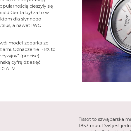
pularnością cieszyły się
rald Genta był za to w
ektom dla słynnego
tilus, a nawet IWC
 swój model zegarka ze
dziami. Oznaczenie PRX to
cyzyjny” (precise),
mską cyfrę dziesięć,
10 ATM.
Tissot to szwajcarska m
1853 roku. Dziś jest je