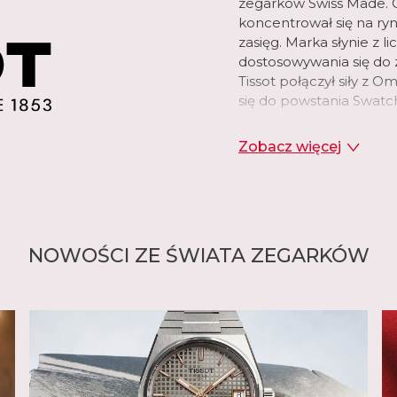
zegarków Swiss Made. O
koncentrował się na r
zasięg. Marka słynie z l
dostosowywania się do z
Tissot połączył siły z 
się do powstania Swatc
Tissot oferuje dziś bog
Zobacz więcej
Marka proponuje modele
Heritage czy Classic, a 
Pocket obejmuje klasyc
rozpoczęła się historia
inteligentne zegarki z
modele z prawdziwego zł
NOWOŚCI ZE ŚWIATA ZEGARKÓW
szeroki wybór modeli sp
która od 1938 roku był
narciarskich, a obecni
sportowe, od sportów m
koszykówkę, hokej, po t
W ostatnich latach dużą