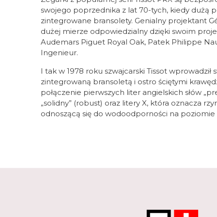
swojego poprzednika z lat 70-tych, kiedy dużą po
zintegrowane bransolety. Genialny projektant Gé
dużej mierze odpowiedzialny dzięki swoim proj
Audemars Piguet Royal Oak, Patek Philippe Nau
Ingenieur.
I tak w 1978 roku szwajcarski Tissot wprowadził
zintegrowaną bransoletą i ostro ściętymi krawę
połączenie pierwszych liter angielskich słów „pre
„solidny” (robust) oraz litery X, która oznacza rzy
odnoszącą się do wodoodporności na poziomie 