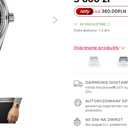
Spinki do mankietów
Luminox
Sterowane radiowo
Sterowane radiowo
Seiko
Boccia
raty
360,00
PLN
od
Mido
Sterowane GPS
Swatch
on
Mondaine
Timex
W MAGAZYNIE
Data dostawy:
ZEGARKI.PL Sky Tower Wro
1-2 dni
Pokrewne produkty
DARMOWA DOSTAW
InPost Paczkomat® 24/7, kur
 600 zł
4 000 zł
4 000 zł
3 600 zł
3 600 
DHL
AUTORYZOWANY S
gwarancja oryginalności ws
produktów
60 DNI NA ZWROT
bez pośpiechu i problemów