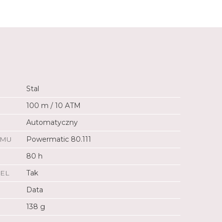
Stal
100 m / 10 ATM
Automatyczny
ZMU
Powermatic 80.111
80 h
EL
Tak
Data
138 g