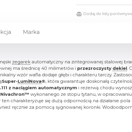
Dodaj do listy porównyw
kcja
Marka
 męski
zegarek
automatyczny na zintegrowanej stalowej br
ewnej ma średnicę 40 milimetrów i
przezroczysty
dekiel
. 
Unikalny wzór wafla dodaje głębi i charakteru tarczy. Zast
ą
Super-
LumiNova
®
, która gwarantuje doskonałą czytelno
.111 z naciągiem automatycznym
i rezerwą chodu wynos
o
Nivachron™
wykonanego ze stopu tytanu, w opracowaniu
r ten charakteryzuje się dużą odpornością na działanie p
ównież ręcznie za pomocą sygnowanej koronki. Wodoodpor