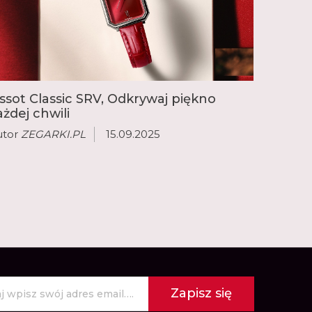
ą, dostępna w wielu wersjach różniących się
 kolorem, materiałami i mechanizmem. Inne
legant Gentleman oraz nurkowy Seastar. W
jdzie idealny zegarek dla siebie.
issot Classic SRV, Odkrywaj piękno
ażdej chwili
utor
ZEGARKI.PL
15.09.2025
Zapisz się