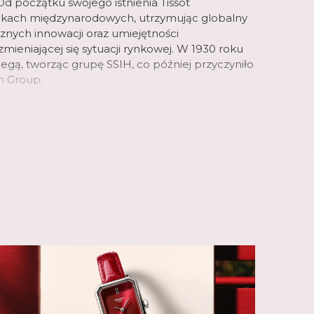
d początku swojego istnienia Tissot
ynkach międzynarodowych, utrzymując globalny
icznych innowacji oraz umiejętności
mieniającej się sytuacji rynkowej. W 1930 roku
Omegą, tworząc grupę SSIH, co później przyczyniło
h Group.
aty asortyment zegarków różnych kategorii.
 inspirowane swoją bogatą historią, jak seria
także zegarki wyjątkowe w swojej klasie. Seria T-
zne zegarki kieszonkowe, od których
 Tissot, natomiast seria T-Touch to nowoczesne,
 ekranem dotykowym. Wyjątkowe są także
ota, jak seria T-Gold. W linii T-Sport znajdziemy
ortowych, nawiązujących do tradycji marki,
a oficjalnym chronometrażystą wyścigów
e jest zaangażowana w różne dyscypliny
otorowych, przez kolarstwo, szermierkę,
enis.
 popularnością cieszy się seria PRX ze