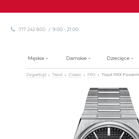
/ 9:00 - 21:00
717 242 800
Męskie
Damskie
Dziecięce
Zegarki.pl
Tissot
Classic
PRX
Tissot PRX Power
Sprawdź
Sprawdź
Paski | Bransolety
Alpina
Styl / rodzaj zegarka
Styl / rodzaj zegarka
Rotomaty
DOXA
Słow
Nowości
Nowości
Atlantic
Eleganckie
Eleganckie
Edifice
Edycje Limitowane
Edycje Limitowane
Błonie
Klasyczne
Klasyczne
Festina
Wyprzedaż zegarków
Wyprzedaż zegarków
Boccia Titanium
Sportowe
Sportowe
FLIK-F
Calypso
Luksusowe
Luksusowe
Frederi
Candino
Nurkowe
Nurkowe
G-Shoc