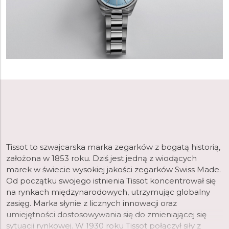
Tissot to szwajcarska marka zegarków z bogatą historią,
założona w 1853 roku. Dziś jest jedną z wiodących
marek w świecie wysokiej jakości zegarków Swiss Made.
Od początku swojego istnienia Tissot koncentrował się
na rynkach międzynarodowych, utrzymując globalny
zasięg. Marka słynie z licznych innowacji oraz
umiejętności dostosowywania się do zmieniającej się
sytuacji rynkowej. W 1930 roku Tissot połączył siły z