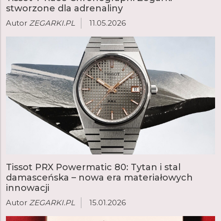
stworzone dla adrenaliny
wersjach różniących się funkcjami, rozmiarem, kolorem,
materiałami i mechanizmem. Inne popularne modele
Autor
ZEGARKI.PL
11.05.2026
to Elegant Gentleman oraz nurkowy Seastar. W ofercie
Tissot każdy znajdzie idealny zegarek dla siebie.
Tissot PRX Powermatic 80: Tytan i stal
damasceńska – nowa era materiałowych
innowacji
Autor
ZEGARKI.PL
15.01.2026