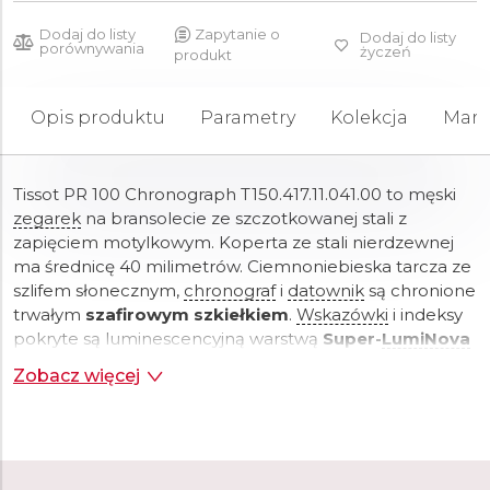
Dodaj do listy
Zapytanie o
Dodaj do listy
porównywania
życzeń
produkt
Opis produktu
Parametry
Kolekcja
Mark
Tissot PR 100 Chronograph T150.417.11.041.00 to męski
zegarek
na bransolecie ze szczotkowanej stali z
zapięciem motylkowym. Koperta ze stali nierdzewnej
ma średnicę 40 milimetrów. Ciemnoniebieska tarcza ze
szlifem słonecznym,
chronograf
i
datownik
są chronione
trwałym
szafirowym szkiełkiem
.
Wskazówki
i indeksy
pokryte są luminescencyjną warstwą
Super-
LumiNova
®
, która gwarantuje doskonałą czytelność w złych
Zobacz więcej
warunkach oświetleniowych.
Zegarek
napędzany jest
mechanizmem kwarcowym
G10.212 ze wskaźnikiem
niskiego poziomu naładowania baterii. Dzięki
wodoszczelności
10 ATM
zegarek
nadaje się do
pływania i snorkelingu.