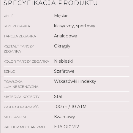
SPECYFIKACJA PRODUKTU
Męskie
PŁEĆ
klasyczny, sportowy
STYL ZEGARKA
Analogowa
TARCZA ZEGARKA
Okrągły
KSZTAŁT TARCZY
ZEGARKA
Niebieski
KOLOR TARCZY ZEGARKA
Szafirowe
SZKŁO
Wskazówki i indeksy
POWŁOKA
LUMINESCENCYJNA
Stal
MATERIAŁ KOPERTY
100 m / 10 ATM
WODOODPORNOŚĆ
Kwarcowy
MECHANIZM
ETA G10.212
KALIBER MECHANIZMU