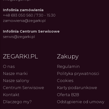
Infolinia zamówienia
+48 693 050 560 / 7:30 - 15:30
zamowienia@zegarki.pl
Infolinia Centrum Serwisowe
serwis@zegarki.pl
ue Constant: Pasja,
Fenomen marki Festina. Od
Alpina
ja i Dostępny Luksus z
kolarskich pasji do ikonicznych
Chron
Genewy
kolekcji zegarków
Angels
27.07.2026
4.08.2026
ZEGARKI.PL
Zakupy
ARKI.PL
Autor
ZEGARKI.PL
Autor
ZE
pierw
z przy
O nas
Regulamin
Nasze marki
Polityka prywatności
Nasze salony
Cookies
Centrum Serwisowe
Karty podarunkowe
Kontakt
Oferta B2B
Dlaczego my?
Odstąpienie od umowy