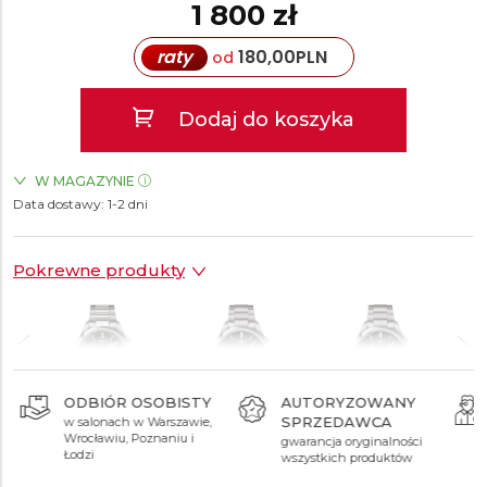
1 800 zł
raty
180,00
PLN
od
Dodaj do koszyka
W MAGAZYNIE
Data dostawy:
ZEGARKI.PL Blue City Warszawa
1-2 dni
TAK
ZEGARKI.PL Sky Tower Wrocław
TAK
Pokrewne produkty
ODBIÓR OSOBISTY
AUTORYZOWANY
SPRZEDAWCA
w salonach w Warszawie,
1 800 zł
2 150 zł
2 150 zł
Wrocławiu, Poznaniu i
gwarancja oryginalności
Łodzi
wszystkich produktów