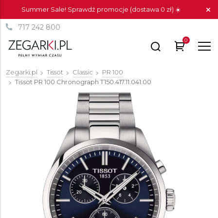
Summer Sale! Sprawdź promocje (dostawa 0 zł) ☀️
717 242 800
0
Zegarki.pl
Tissot
Classic
PR 100
Tissot PR 100 Chronograph
T150.417.11.041.00