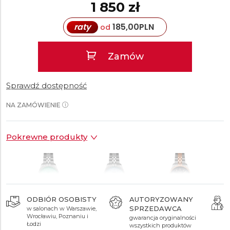
1 850 zł
raty
185,00
PLN
od
Zamów
Sprawdź dostępność
NA ZAMÓWIENIE
Pokrewne produkty
ODBIÓR OSOBISTY
AUTORYZOWANY
SPRZEDAWCA
w salonach w Warszawie,
1 650 zł
1 650 zł
1 850 zł
Wrocławiu, Poznaniu i
gwarancja oryginalności
Łodzi
wszystkich produktów