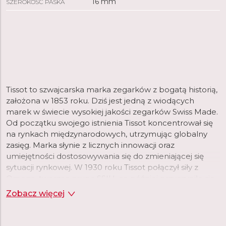
16 mm
SZEROKOŚĆ PASKA
Tissot to szwajcarska marka zegarków z bogatą historią,
założona w 1853 roku. Dziś jest jedną z wiodących
marek w świecie wysokiej jakości zegarków Swiss Made.
Od początku swojego istnienia Tissot koncentrował się
na rynkach międzynarodowych, utrzymując globalny
zasięg. Marka słynie z licznych innowacji oraz
umiejętności dostosowywania się do zmieniającej się
sytuacji rynkowej. W 1930 roku Tissot połączył siły z
Omegą, tworząc grupę SSIH, co później przyczyniło się
do powstania Swatch Group.
Zobacz więcej
Tissot oferuje dziś bogaty asortyment zegarków różnych
kategorii. Marka proponuje modele inspirowane swoją