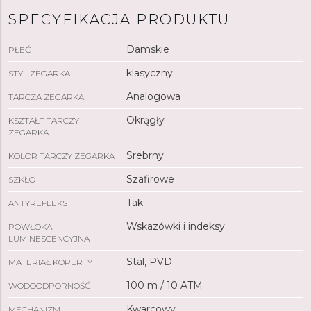
Zegarek
napędzany jest mechanizmem kwarcowym
SPECYFIKACJA PRODUKTU
ETA F05.115 z funkcją sygnalizacji niskiego poziomu
naładowania baterii. Dzięki wodoodporności na
poziomie 10 ATM
zegarek
Damskie
nadaje się do pływania i
PŁEĆ
snorkelingu.
klasyczny
STYL ZEGARKA
Analogowa
TARCZA ZEGARKA
Okrągły
KSZTAŁT TARCZY
ZEGARKA
Srebrny
KOLOR TARCZY ZEGARKA
Szafirowe
SZKŁO
Tak
ANTYREFLEKS
Wskazówki i indeksy
POWŁOKA
LUMINESCENCYJNA
Stal, PVD
MATERIAŁ KOPERTY
100 m / 10 ATM
WODOODPORNOŚĆ
Kwarcowy
MECHANIZM