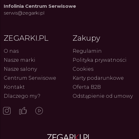
Infolinia Centrum Serwisowe
serwis@zegarki.pl
ZEGARKI.PL
Zakupy
ue Constant: Pasja,
Fenomen marki Festina. Od
Alpina
ja i Dostępny Luksus z
kolarskich pasji do ikonicznych
Chron
Genewy
kolekcji zegarków
Angels
O nas
Regulamin
27.07.2026
4.08.2026
ARKI.PL
Autor
ZEGARKI.PL
Autor
ZE
pierw
Nasze marki
Polityka prywatności
z przy
Nasze salony
Cookies
Centrum Serwisowe
Karty podarunkowe
Kontakt
Oferta B2B
Dlaczego my?
Odstąpienie od umowy