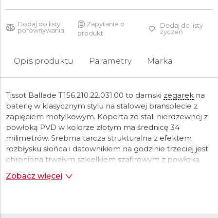
Dodaj do listy
Zapytanie o
Dodaj do listy
porównywania
życzeń
produkt
Opis produktu
Parametry
Marka
Tissot Ballade T156.210.22.031.00 to damski
zegarek
na
baterię w klasycznym stylu na stalowej bransolecie z
zapięciem motylkowym. Koperta ze stali nierdzewnej z
powłoką PVD w kolorze złotym ma średnicę 34
milimetrów. Srebrna tarcza strukturalna z efektem
rozbłysku słońca i datownikiem na godzinie trzeciej jest
chroniona trwałym szkiełkiem szafirowym z powłoką
antyrefleksyjną.
Wskazówki
i indeksy pokryte są
Zobacz więcej
powłoką luminescencyjną Super-
LumiNova
®, która
gwarantuje doskonałą czytelność w warunkach słabego
oświetlenia.