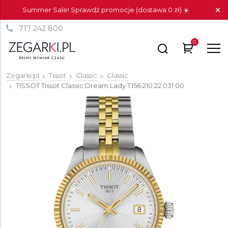
Summer Sale! Sprawdź promocje (dostawa 0 zł) ☀️
717 242 800
0
Zegarki.pl
Tissot
Classic
Classic
TISSOT Tissot Classic Dream Lady
T156.210.22.031.00