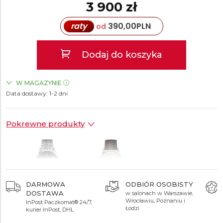
3 900 zł
raty
390,00
PLN
od
Dodaj do koszyka
W MAGAZYNIE
Data dostawy:
ZEGARKI.PL Blue City Warszawa
1-2 dni
TAK
ZEGARKI.PL Sky Tower Wrocław
TAK
Pokrewne produkty
DARMOWA
ODBIÓR OSOBISTY
DOSTAWA
w salonach w Warszawie,
3 900 zł
3 600 zł
Wrocławiu, Poznaniu i
InPost Paczkomat® 24/7,
Łodzi
kurier InPost, DHL