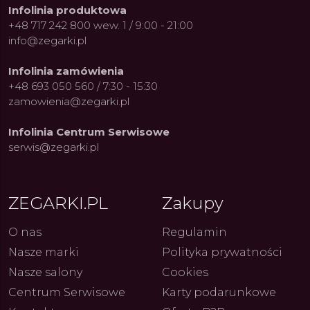
Infolinia produktowa
+48 717 242 800 wew. 1 / 9:00 - 21:00
info@zegarki.pl
Infolinia zamówienia
+48 693 050 560 / 7:30 - 15:30
zamowienia@zegarki.pl
Infolinia Centrum Serwisowe
serwis@zegarki.pl
ue Constant: Pasja,
Fenomen marki Festina. Od
Alpina
ja i Dostępny Luksus z
kolarskich pasji do ikonicznych
Chron
Genewy
kolekcji zegarków
Angels
27.07.2026
4.08.2026
ARKI.PL
Autor
ZEGARKI.PL
Autor
ZE
pierw
ZEGARKI.PL
Zakupy
z przy
O nas
Regulamin
Nasze marki
Polityka prywatności
Nasze salony
Cookies
Centrum Serwisowe
Karty podarunkowe