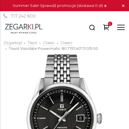
Summer Sale! Sprawdź promocje (dostawa 0 zł) ☀️
717 242 800
0
Zegarki.pl
Tissot
Classic
Classic
Tissot Visodate Powermatic 80
T157.407.11.051.00