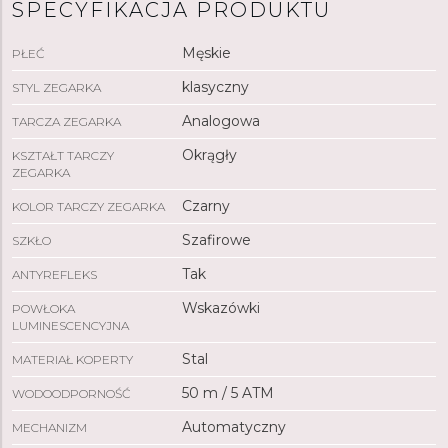
SPECYFIKACJA PRODUKTU
5 ATM
zegarek
jest odporny na deszcz i nadaje się do
noszenia podczas kąpieli pod prysznicem.
Męskie
PŁEĆ
klasyczny
STYL ZEGARKA
Analogowa
TARCZA ZEGARKA
Okrągły
KSZTAŁT TARCZY
ZEGARKA
Czarny
KOLOR TARCZY ZEGARKA
Szafirowe
SZKŁO
Tak
ANTYREFLEKS
Wskazówki
POWŁOKA
LUMINESCENCYJNA
Stal
MATERIAŁ KOPERTY
50 m / 5 ATM
WODOODPORNOŚĆ
Automatyczny
MECHANIZM