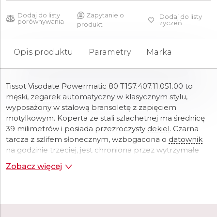
Dodaj do listy
Zapytanie o
Dodaj do listy
porównywania
życzeń
produkt
Opis produktu
Parametry
Marka
Tissot Visodate Powermatic 80 T157.407.11.051.00 to
męski,
zegarek
automatyczny w klasycznym stylu,
wyposażony w stalową bransoletę z zapięciem
motylkowym. Koperta ze stali szlachetnej ma średnicę
39 milimetrów i posiada przezroczysty
dekiel
. Czarna
tarcza z szlifem słonecznym, wzbogacona o
datownik
na godzinie trzeciej, jest chroniona przez wytrzymałe
szkło
szafirowe z powłoką antyrefleksyjną.
Wskazówki
Zobacz więcej
pokryto masą luminescencyjną Super-
LumiNova
®, co
zapewnia doskonałą czytelność w słabym świetle.
Zegarek
napędzany jest mechanizmem
automatycznym Powermatic 80, oferującym 80-
godzinną rezerwę chodu. Dzięki klasie wodoszczelności