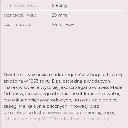
Srebrny
FILTR KOLOR PASKA
20 mm
SZEROKOŚĆ PASKA
Motylkowe
ZAPIĘCIE PASKA
Tissot to szwajcarska marka zegarków z bogatą historią,
założona w 1853 roku. Dziś jest jedną z wiodących
marek w świecie wysokiej jakości zegarków Swiss Made.
Od początku swojego istnienia Tissot koncentrował się
na rynkach międzynarodowych, utrzymując globalny
zasięg. Marka słynie z licznych innowacji oraz
umiejętności dostosowywania się do zmieniającej się
sytuacji rynkowej. W 1930 roku Tissot połączył siły z
Omegą, tworząc grupę SSIH, co później przyczyniło się