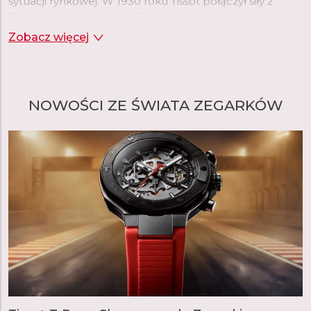
sytuacji rynkowej. W 1930 roku Tissot połączył siły z
Omegą, tworząc grupę SSIH, co później przyczyniło się
do powstania Swatch Group.
Zobacz więcej
Tissot oferuje dziś bogaty asortyment zegarków różnych
kategorii. Marka proponuje modele inspirowane swoją
bogatą historią, jak seria Heritage czy Classic, a także
NOWOŚCI ZE ŚWIATA ZEGARKÓW
zegarki wyjątkowe w swojej klasie. Seria T-Pocket
obejmuje klasyczne zegarki kieszonkowe, od których
rozpoczęła się historia Tissot, natomiast seria T-Touch to
nowoczesne, inteligentne zegarki z ekranem
dotykowym. Wyjątkowe są także modele z
prawdziwego złota, jak seria T-Gold. W linii T-Sport
znajdziemy szeroki wybór modeli sportowych,
nawiązujących do tradycji marki, która od 1938 roku była
oficjalnym chronometrażystą wyścigów narciarskich, a
obecnie jest zaangażowana w różne dyscypliny
sportowe, od sportów motorowych, przez kolarstwo,
szermierkę, koszykówkę, hokej, po tenis.
W ostatnich latach dużą popularnością cieszy się seria