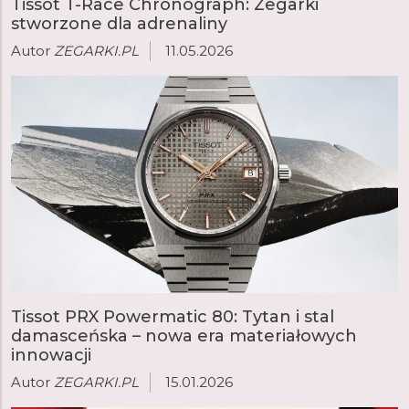
Tissot T-Race Chronograph: Zegarki
PRX ze zintegrowaną bransoletą, dostępna w wielu
stworzone dla adrenaliny
wersjach różniących się funkcjami, rozmiarem, kolorem,
materiałami i mechanizmem. Inne popularne modele
Autor
ZEGARKI.PL
11.05.2026
to Elegant Gentleman oraz nurkowy Seastar. W ofercie
Tissot każdy znajdzie idealny zegarek dla siebie.
Tissot PRX Powermatic 80: Tytan i stal
damasceńska – nowa era materiałowych
innowacji
Autor
ZEGARKI.PL
15.01.2026