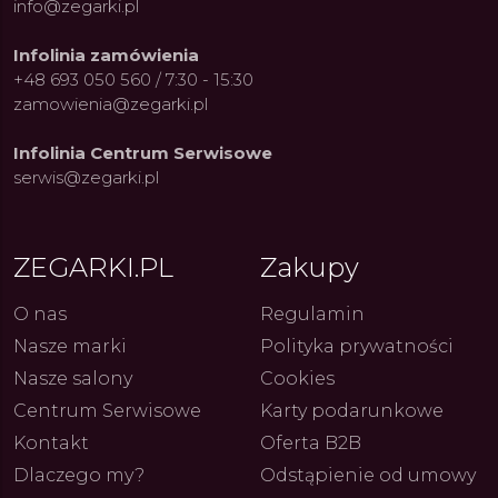
info@zegarki.pl
Infolinia zamówienia
+48 693 050 560 / 7:30 - 15:30
zamowienia@zegarki.pl
Infolinia Centrum Serwisowe
serwis@zegarki.pl
ZEGARKI.PL
Zakupy
ue Constant: Pasja,
Fenomen marki Festina. Od
Alpina
O nas
Regulamin
ja i Dostępny Luksus z
kolarskich pasji do ikonicznych
Chron
Nasze marki
Polityka prywatności
Genewy
kolekcji zegarków
Angels
27.07.2026
4.08.2026
ARKI.PL
Autor
ZEGARKI.PL
Autor
ZE
pierw
Nasze salony
Cookies
z przy
Centrum Serwisowe
Karty podarunkowe
Kontakt
Oferta B2B
Dlaczego my?
Odstąpienie od umowy