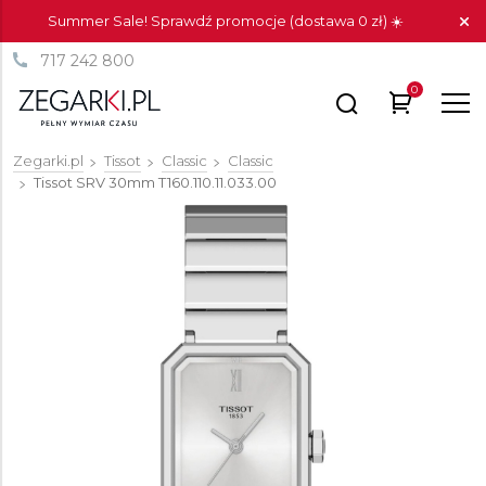
Summer Sale! Sprawdź promocje (dostawa 0 zł) ☀️
717 242 800
0
Zegarki.pl
Tissot
Classic
Classic
Tissot SRV 30mm
T160.110.11.033.00