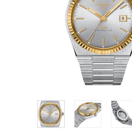
Casio
Militarne
Smartwatch
Garmin
Certina
Lotnicze
Retro
Guess
Citizen
Smartwatch
Hamilt
Retro
Kieszonkowe
Pochodzenie
Polskie
Szwajcarskie
Japońskie
Niemieckie