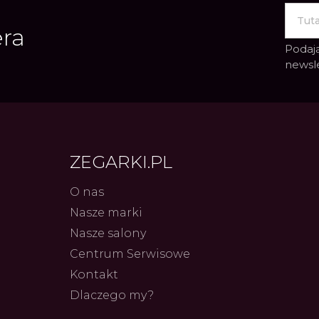
era
Podają
newsl
ZEGARKI.PL
O nas
Nasze marki
Nasze salony
Frederiq
Innowac
Centrum Serwisowe
Serca 
Autor
ZEG
Kontakt
Dlaczego my?