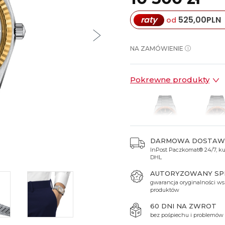
Spinki do mankietów
Luminox
Sterowane radiowo
Sterowane radiowo
Seiko
Boccia
raty
525,00
PLN
od
Mido
Sterowane GPS
Swatch
on
Mondaine
Timex
NA ZAMÓWIENIE
Pokrewne produkty
DARMOWA DOSTAW
InPost Paczkomat® 24/7, kur
10 500 zł
10 500
DHL
AUTORYZOWANY S
gwarancja oryginalności ws
produktów
60 DNI NA ZWROT
bez pośpiechu i problemów