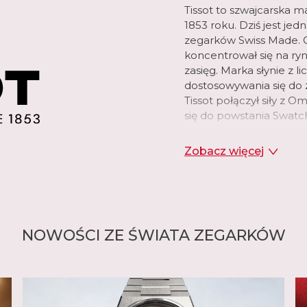
Tissot to szwajcarska m
1853 roku. Dziś jest je
zegarków Swiss Made. O
koncentrował się na r
zasięg. Marka słynie z l
dostosowywania się do z
Tissot połączył siły z 
się do powstania Swatc
Tissot oferuje dziś bog
Zobacz więcej
Marka proponuje modele
Heritage czy Classic, a 
Pocket obejmuje klasyc
rozpoczęła się historia
inteligentne zegarki z
modele z prawdziwego zł
NOWOŚCI ZE ŚWIATA ZEGARKÓW
szeroki wybór modeli sp
która od 1938 roku był
narciarskich, a obecni
sportowe, od sportów m