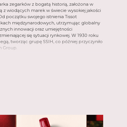
arka zegarków z bogatą historią, założona w
dną z wiodących marek w świecie wysokiej jakości
d początku swojego istnienia Tissot
ynkach międzynarodowych, utrzymując globalny
icznych innowacji oraz umiejętności
mieniającej się sytuacji rynkowej. W 1930 roku
Omegą, tworząc grupę SSIH, co później przyczyniło
h Group.
aty asortyment zegarków różnych kategorii.
 inspirowane swoją bogatą historią, jak seria
także zegarki wyjątkowe w swojej klasie. Seria T-
zne zegarki kieszonkowe, od których
 Tissot, natomiast seria T-Touch to nowoczesne,
 ekranem dotykowym. Wyjątkowe są także
ota, jak seria T-Gold. W linii T-Sport znajdziemy
ortowych, nawiązujących do tradycji marki,
a oficjalnym chronometrażystą wyścigów
e jest zaangażowana w różne dyscypliny
otorowych, przez kolarstwo, szermierkę,