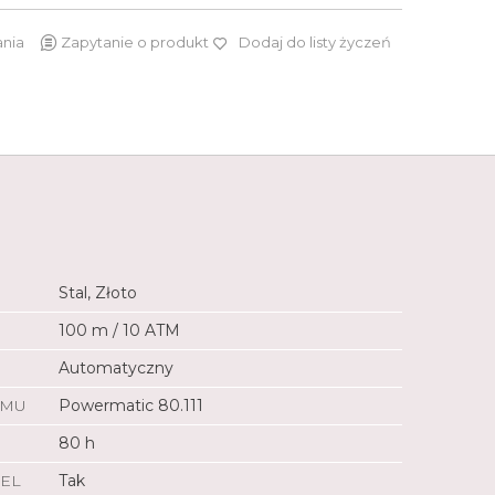
ania
Zapytanie o produkt
Dodaj do listy życzeń
10 500 zł
Stal, Złoto
100 m / 10 ATM
Automatyczny
ZMU
Powermatic 80.111
80 h
EL
Tak