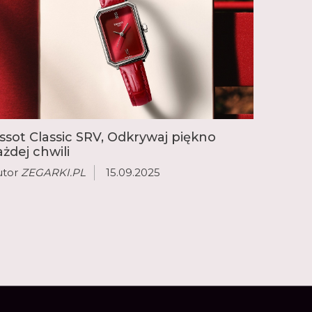
enis.
 popularnością cieszy się seria PRX ze
ą, dostępna w wielu wersjach różniących się
 kolorem, materiałami i mechanizmem. Inne
legant Gentleman oraz nurkowy Seastar. W
jdzie idealny zegarek dla siebie.
issot Classic SRV, Odkrywaj piękno
ażdej chwili
utor
ZEGARKI.PL
15.09.2025