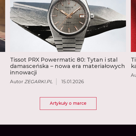
koszykówkę, hokej, po t
W ostatnich latach dużą
zintegrowaną bransolet
funkcjami, rozmiarem,
popularne modele to E
ofercie Tissot każdy zna
Tissot PRX Powermatic 80: Tytan i stal
T
damasceńska – nowa era materiałowych
k
innowacji
A
Autor
ZEGARKI.PL
15.01.2026
Artykuły o marce