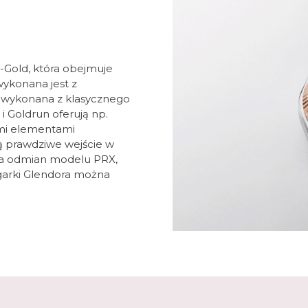
T-Gold, która obejmuje
wykonana jest z
a wykonana z klasycznego
i Goldrun oferują np.
tymi elementami
ią prawdziwe wejście w
ilka odmian modelu PRX,
arki Glendora można