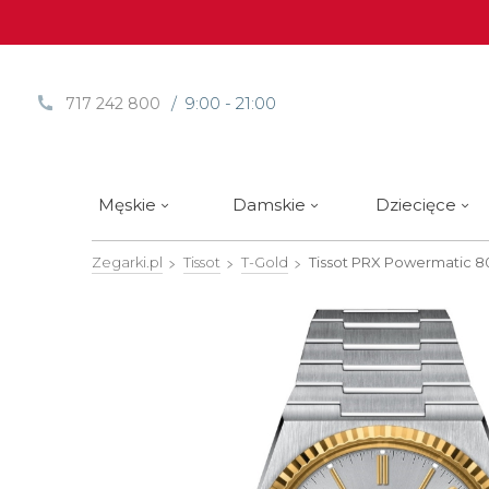
/ 9:00 - 21:00
717 242 800
Męskie
Damskie
Dziecięce
Zegarki.pl
Tissot
T-Gold
Tissot PRX Powermatic 8
Sprawdź
Sprawdź
Paski | Bransolety
Alpina
Styl / rodzaj zegarka
Styl / rodzaj zegarka
Rotomaty
DOXA
Słow
Nowości
Nowości
Atlantic
Eleganckie
Eleganckie
Edifice
Edycje Limitowane
Edycje Limitowane
Błonie
Klasyczne
Klasyczne
Festina
Wyprzedaż zegarków
Wyprzedaż zegarków
Boccia Titanium
Sportowe
Sportowe
FLIK-F
Calypso
Luksusowe
Luksusowe
Frederi
Candino
Nurkowe
Nurkowe
G-Shoc