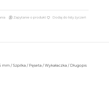
ania
Zapytanie o produkt
Dodaj do listy życzeń
389 zł
5 mm / Szpilka / Pęseta / Wykałaczka / Długopis