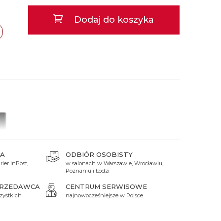
 Titanium
Xicorr
Srebrne
Srebrne
Brąz
Dodaj do koszyka
Niebieskie
Niebieskie
Czarne
Czarne
Zielone
Czerwone
cław
TAK
Zielone
Perłowe
A
ODBIÓR OSOBISTY
ier InPost,
w salonach w Warszawie, Wrocławiu,
Poznaniu i Łodzi
PRZEDAWCA
CENTRUM SERWISOWE
zystkich
najnowocześniejsze w Polsce