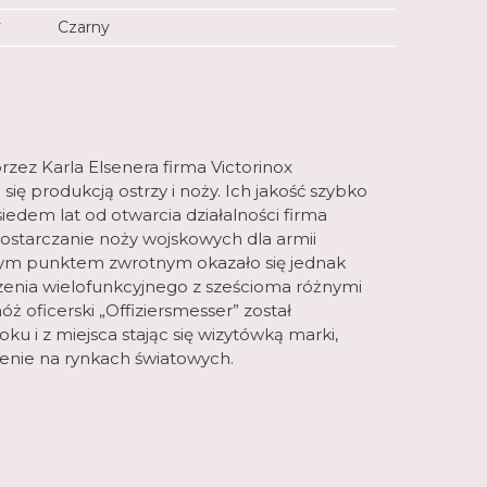
Y
Czarny
zez Karla Elsenera firma Victorinox
ę produkcją ostrzy i noży. Ich jakość szybko
siedem lat od otwarcia działalności firma
dostarczanie noży wojskowych dla armii
iwym punktem zwrotnym okazało się jednak
enia wielofunkcyjnego z sześcioma różnymi
 oficerski „Offiziersmesser” został
u i z miejsca stając się wizytówką marki,
nienie na rynkach światowych.