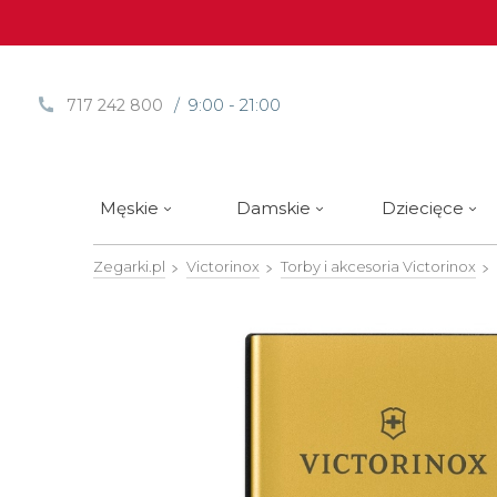
/ 9:00 - 21:00
717 242 800
Męskie
Damskie
Dziecięce
Zegarki.pl
Victorinox
Torby i akcesoria Victorinox
Sprawdź
Sprawdź
Paski | Bransolety
Alpina
Styl / rodzaj zegarka
Styl / rodzaj zegarka
Rotomaty
DOXA
Słow
Nowości
Nowości
Atlantic
Eleganckie
Eleganckie
Edifice
Edycje Limitowane
Edycje Limitowane
Błonie
Klasyczne
Klasyczne
Festina
Wyprzedaż zegarków
Wyprzedaż zegarków
Boccia Titanium
Sportowe
Sportowe
FLIK-F
Calypso
Luksusowe
Luksusowe
Frederi
Candino
Nurkowe
Nurkowe
G-Shoc