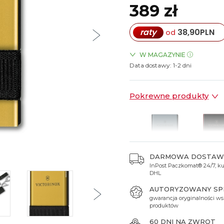
389 zł
Spinki do mankietów
Luminox
Sterowane radiowo
Sterowane radiowo
Seiko
Boccia
Mido
Sterowane GPS
Swatch
raty
38,90
PLN
od
on
Mondaine
Timex
W MAGAZYNIE
Data dostawy:
ZEGARKI.PL Sky Tower Wro
1-2 dni
Pokrewne produkty
DARMOWA DOSTAW
InPost Paczkomat® 24/7, kur
389 zł
389 zł
DHL
AUTORYZOWANY S
gwarancja oryginalności ws
produktów
60 DNI NA ZWROT