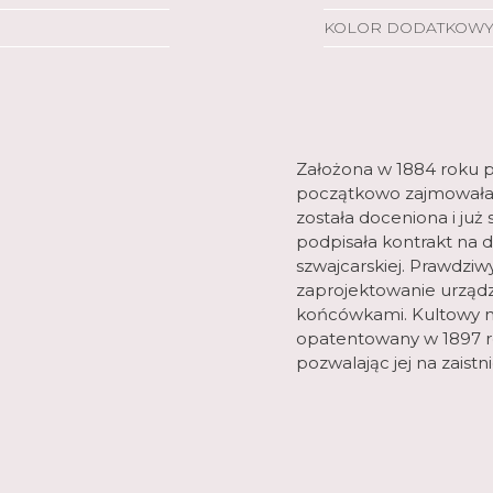
KOLOR DODATKOW
Założona w 1884 roku pr
początkowo zajmowała si
została doceniona i już 
podpisała kontrakt na 
szwajcarskiej. Prawdz
zaprojektowanie urządz
końcówkami. Kultowy nóż
opatentowany w 1897 rok
pozwalając jej na zaist