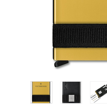
Casio
Militarne
Smartwatch
Garmin
Certina
Lotnicze
Retro
Guess
Citizen
Smartwatch
Hamilt
Retro
Kieszonkowe
Pochodzenie
Polskie
Szwajcarskie
Japońskie
Niemieckie