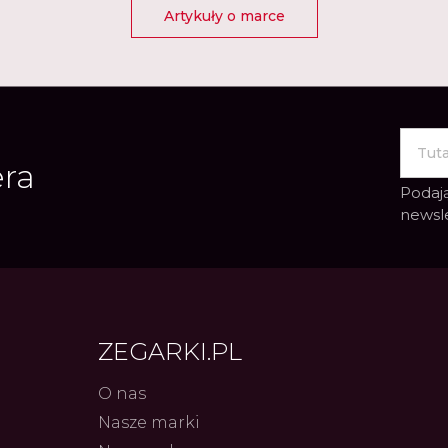
Artykuły o marce
era
Podają
newsl
ZEGARKI.PL
O nas
Nasze marki