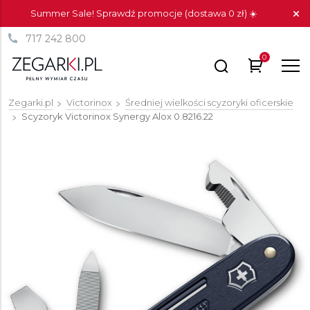
Summer Sale! Sprawdź promocje (dostawa 0 zł) ☀️
717 242 800
0
Zegarki.pl
Victorinox
Średniej wielkości scyzoryki oficerskie
Scyzoryk Victorinox Synergy Alox
0.8216.22