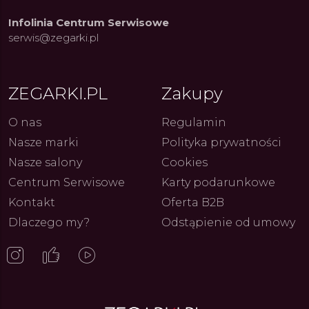
Infolinia Centrum Serwisowe
serwis@zegarki.pl
ZEGARKI.PL
Zakupy
O nas
Regulamin
ue Constant: Pasja,
Fenomen marki Festina. Od
Alpina
ja i Dostępny Luksus z
kolarskich pasji do ikonicznych
Chron
Nasze marki
Polityka prywatności
Genewy
kolekcji zegarków
Angels
27.07.2026
4.08.2026
ARKI.PL
Autor
ZEGARKI.PL
Autor
ZE
pierw
Nasze salony
Cookies
z przy
Centrum Serwisowe
Karty podarunkowe
Kontakt
Oferta B2B
Dlaczego my?
Odstąpienie od umowy