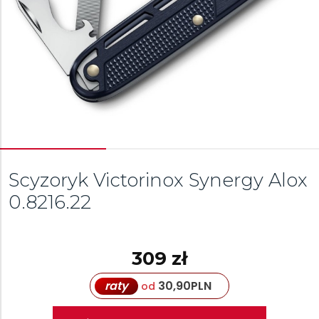
Scyzoryk Victorinox Synergy Alox
0.8216.22
309 zł
raty
30,90
PLN
od