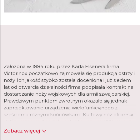
Założona w 1884 roku przez Karla Elsenera firma
Victorinox początkowo zajmowała się produkcją ostrzy i
noży. Ich jakość szybko została doceniona i już siedem
lat od otwarcia działalności firma podpisała kontrakt na
dostarczanie noży wojskowych dla armii szwajcarskiej.
Prawdziwym punktem zwrotnym okazało się jednak
zaprojektowanie urządzenia wielofunkcyjnego z
sześcioma różnymi końcówkami. Kultowy nóż oficerski
„Offiziersmesser” został opatentowany w 1897 roku i z
miejsca stając się wizytówką marki, pozwalając jej na
Zobacz więcej
zaistnienie na rynkach światowych.