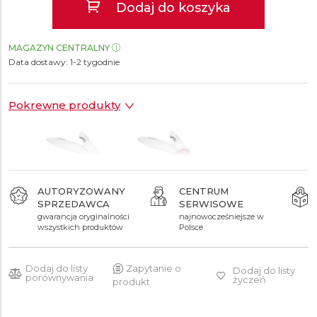
Dodaj do koszyka
MAGAZYN CENTRALNY
Data dostawy:
1-2 tygodnie
Pokrewne produkty
AUTORYZOWANY
CENTRUM
SPRZEDAWCA
SERWISOWE
309 zł
309 zł
gwarancja oryginalności
najnowocześniejsze w
wszystkich produktów
Polsce
Dodaj do listy
Zapytanie o
Dodaj do listy
porównywania
życzeń
produkt