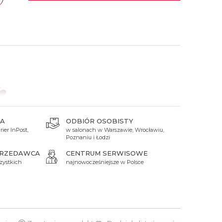
 Titanium
Xicorr
Srebrne
Srebrne
Brąz
Niebieskie
Niebieskie
ań
TAK
Czarne
Czarne
Zielone
Czerwone
Zielone
Perłowe
A
ODBIÓR OSOBISTY
ier InPost,
w salonach w Warszawie, Wrocławiu,
Poznaniu i Łodzi
PRZEDAWCA
CENTRUM SERWISOWE
zystkich
najnowocześniejsze w Polsce