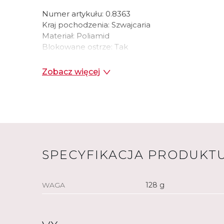
Numer artykułu:
0.8363
Kraj pochodzenia:
Szwajcaria
Materiał:
Poliamid
Blokowane ostrze:
Tak
Otwierane jedną ręką ostrze:
Nie
Liczba cech:
12
Zobacz więcej
Kolor:
Czerwony
SPECYFIKACJA PRODUKT
WAGA
128 g