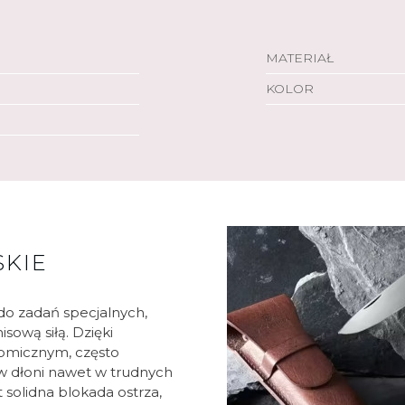
MATERIAŁ
KOLOR
SKIE
 do zadań specjalnych,
sową siłą. Dzięki
nomicznym, często
w dłoni nawet w trudnych
 solidna blokada ostrza,