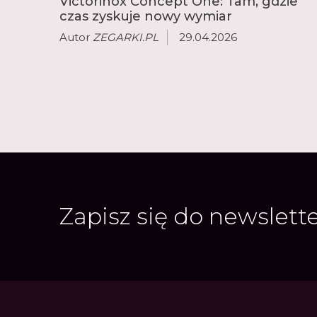
Victorinox Concept One: Tam, gdzie
czas zyskuje nowy wymiar
Autor
ZEGARKI.PL
29.04.2026
Zapisz się do newslett