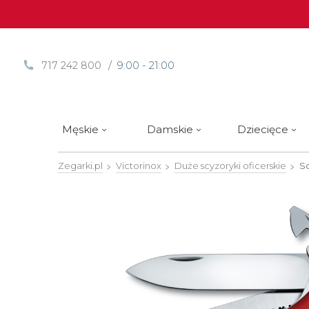
/ 9:00 - 21:00
717 242 800
Męskie
Damskie
Dziecięce
Zegarki.pl
Victorinox
Duże scyzoryki oficerskie
Sc
Sprawdź
Sprawdź
Paski | Bransolety
Alpina
Styl / rodzaj zegarka
Styl / rodzaj zegarka
Rotomaty
DOXA
Słow
Nowości
Nowości
Atlantic
Eleganckie
Eleganckie
Edifice
Edycje Limitowane
Edycje Limitowane
Błonie
Klasyczne
Klasyczne
Festina
Wyprzedaż zegarków
Wyprzedaż zegarków
Boccia Titanium
Sportowe
Sportowe
FLIK-F
Calypso
Luksusowe
Luksusowe
Frederi
Candino
Nurkowe
Nurkowe
G-Shoc