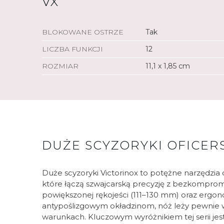
VX
BLOKOWANE OSTRZE
Tak
LICZBA FUNKCJI
12
ROZMIAR
11,1 x 1,85 cm
DUŻE SCYZORYKI OFICER
Duże scyzoryki Victorinox to potężne narzędzia
które łączą szwajcarską precyzję z bezkompromi
powiększonej rękojeści (111–130 mm) oraz ergo
antypoślizgowym okładzinom, nóż leży pewnie 
warunkach. Kluczowym wyróżnikiem tej serii jest