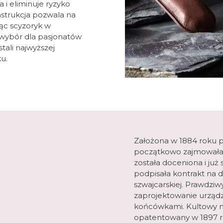
 i eliminuje ryzyko
strukcja pozwala na
jąc scyzoryk w
y wybór dla pasjonatów
stali najwyższej
u.
Założona w 1884 roku pr
początkowo zajmowała si
została doceniona i już 
podpisała kontrakt na 
szwajcarskiej. Prawdz
zaprojektowanie urządz
końcówkami. Kultowy nóż
opatentowany w 1897 rok