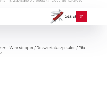
ania
Zapytanie o produkt
Dodaj do listy życzeń
245 zł
 | Wire stripper / Rozwiertak, szpikulec / Piła
k