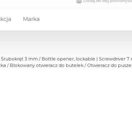
Dodaj do listy porównyw
kcja
Marka
 Śrubokręt 3 mm / Bottle opener, lockable | Screwdriver 7 mm
zka / Blokowany otwieracz do butelek / Otwieracz do pusze