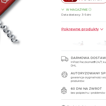
Spinki do mankietów
Luminox
Sterowane radiowo
Sterowane radiowo
Seiko
Boccia
W MAGAZYNIE
Mido
Sterowane GPS
Swatch
Data dostawy:
ZEGARKI.PL Posnania Pozn
3-5 dni
on
Mondaine
Timex
Pokrewne produkty
DARMOWA DOSTAW
InPost Paczkomat® 24/7, kur
259 zł
309 zł
DHL
AUTORYZOWANY S
gwarancja oryginalności ws
produktów
60 DNI NA ZWROT
bez pośpiechu i problemów