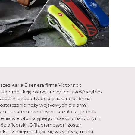
zez Karla Elsenera firma Victorinox
ę produkcją ostrzy i noży. Ich jakość szybko
siedem lat od otwarcia działalności firma
dostarczanie noży wojskowych dla armii
iwym punktem zwrotnym okazało się jednak
enia wielofunkcyjnego z sześcioma różnymi
 oficerski „Offiziersmesser” został
u i z miejsca stając się wizytówką marki,