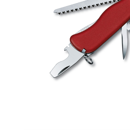
Casio
Militarne
Smartwatch
Garmin
Certina
Lotnicze
Retro
Guess
Citizen
Smartwatch
Hamilt
Retro
Kieszonkowe
Pochodzenie
Polskie
Szwajcarskie
Japońskie
Niemieckie