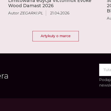
Limitowana edycja Victorinox Evoke
S
Wood Damast 2026
2
B
Autor
ZEGARKI.PL
21.04.2026
A
Artykuły o marce
era
Podają
newsl