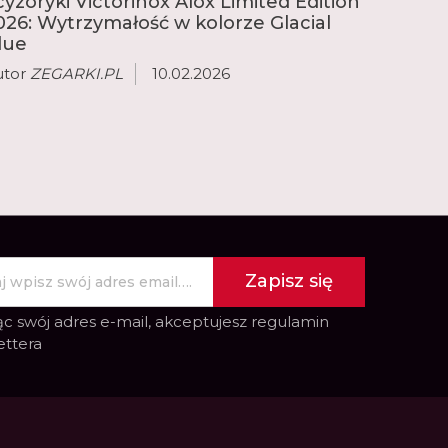
cyzoryki Victorinox Alox Limited Edition
026: Wytrzymałość w kolorze Glacial
lue
utor
ZEGARKI.PL
10.02.2026
Zapisz się
c swój adres e-mail, akceptujesz
regulamin
ettera