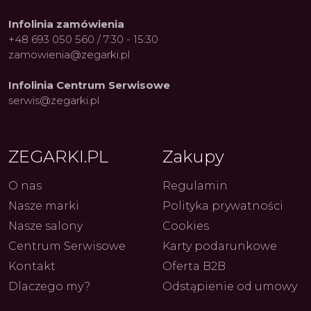
Infolinia zamówienia
+48 693 050 560 / 7:30 - 15:30
zamowienia@zegarki.pl
Infolinia Centrum Serwisowe
serwis@zegarki.pl
ZEGARKI.PL
Zakupy
ue Constant: Pasja,
Fenomen marki Festina. Od
Alpina
ja i Dostępny Luksus z
kolarskich pasji do ikonicznych
Chron
Genewy
kolekcji zegarków
Angels
27.07.2026
4.08.2026
O nas
Regulamin
ARKI.PL
Autor
ZEGARKI.PL
Autor
ZE
pierw
z przy
Nasze marki
Polityka prywatności
Nasze salony
Cookies
Centrum Serwisowe
Karty podarunkowe
Kontakt
Oferta B2B
Dlaczego my?
Odstąpienie od umowy