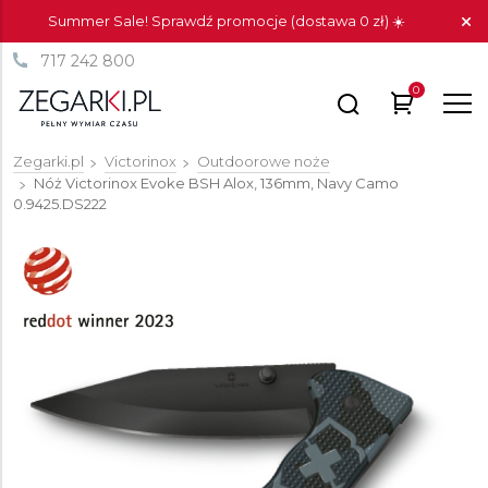
Summer Sale! Sprawdź promocje (dostawa 0 zł) ☀️
717 242 800
0
Zegarki.pl
Victorinox
Outdoorowe noże
Nóż Victorinox Evoke BSH Alox, 136mm, Navy Camo
0.9425.DS222