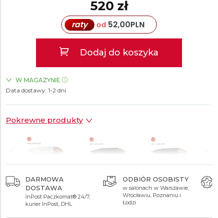
520 zł
raty
52,00
PLN
od
Dodaj do koszyka
W MAGAZYNIE
Data dostawy:
ZEGARKI.PL Sky Tower Wrocław
1-2 dni
TAK
Pokrewne produkty
Y
AUTORYZOWANY
CENTRUM
SPRZEDAWCA
SERWISOWE
,
610 zł
520 zł
520 zł
gwarancja oryginalności
najnowocześniejsze w
wszystkich produktów
Polsce