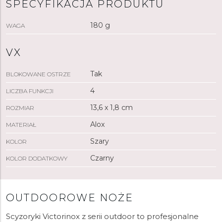
Blokowane ostrze:
SPECYFIKACJA PRODUKTU
Tak
Otwierane jedną ręką ostrze:
Tak
Liczba cech:
4
180 g
WAGA
Kolor:
Niebieski
VX
Tak
BLOKOWANE OSTRZE
4
LICZBA FUNKCJI
13,6 x 1,8 cm
ROZMIAR
Alox
MATERIAŁ
Szary
KOLOR
Czarny
KOLOR DODATKOWY
OUTDOOROWE NOŻE
Scyzoryki Victorinox z serii outdoor to profesjonalne