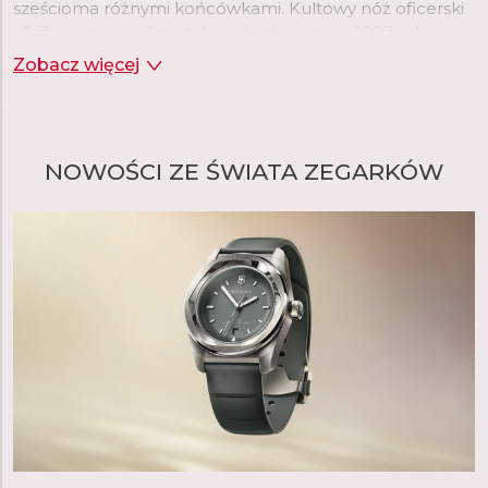
sześcioma różnymi końcówkami. Kultowy nóż oficerski
„Offiziersmesser” został opatentowany w 1897 roku i z
miejsca stając się wizytówką marki, pozwalając jej na
Zobacz więcej
zaistnienie na rynkach światowych.
NOWOŚCI ZE ŚWIATA ZEGARKÓW