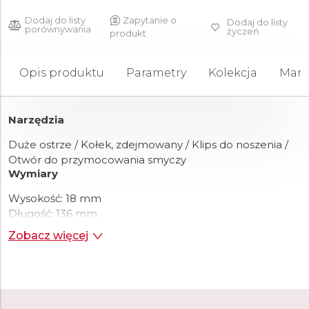
Dodaj do listy
Zapytanie o
Dodaj do listy
porównywania
życzeń
produkt
Opis produktu
Parametry
Kolekcja
Mark
Narzędzia
Duże ostrze / Kołek, zdejmowany / Klips do noszenia /
Otwór do przymocowania smyczy
Wymiary
Wysokość:
18 mm
Długość:
136 mm
Szerokość:
40 mm
Zobacz więcej
Waga:
180 g
Szczegóły
Numer artykułu:
0.9425.DS222
Materiał:
Alox