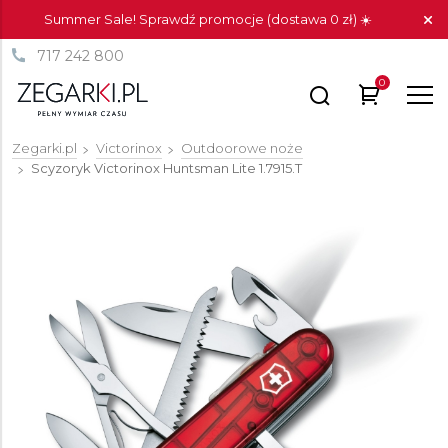
Summer Sale! Sprawdź promocje (dostawa 0 zł) ☀️
717 242 800
0
Zegarki.pl
Victorinox
Outdoorowe noże
Scyzoryk Victorinox Huntsman Lite
1.7915.T