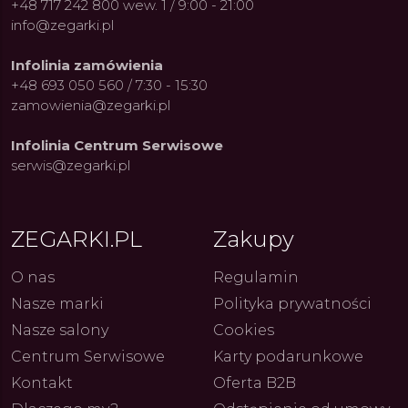
+48 717 242 800 wew. 1 / 9:00 - 21:00
info@zegarki.pl
Infolinia zamówienia
+48 693 050 560 / 7:30 - 15:30
zamowienia@zegarki.pl
Infolinia Centrum Serwisowe
serwis@zegarki.pl
ZEGARKI.PL
Zakupy
ue Constant: Pasja,
Fenomen marki Festina. Od
Alpina
O nas
Regulamin
ja i Dostępny Luksus z
kolarskich pasji do ikonicznych
Chron
Genewy
kolekcji zegarków
Angels
Nasze marki
Polityka prywatności
27.07.2026
4.08.2026
ARKI.PL
Autor
ZEGARKI.PL
Autor
ZE
pierw
Nasze salony
Cookies
z przy
Centrum Serwisowe
Karty podarunkowe
Kontakt
Oferta B2B