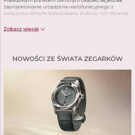
Prawdziwym punktem zwrotnym okazało się jednak
zaprojektowanie urządzenia wielofunkcyjnego z
sześcioma różnymi końcówkami. Kultowy nóż oficerski
„Offiziersmesser” został opatentowany w 1897 roku i z
miejsca stając się wizytówką marki, pozwalając jej na
Zobacz więcej
zaistnienie na rynkach światowych.
NOWOŚCI ZE ŚWIATA ZEGARKÓW