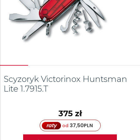
Scyzoryk Victorinox Huntsman
Lite
1.7915.T
375 zł
raty
37,50
PLN
od