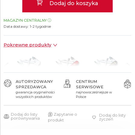
Dodaj do koszyka
MAGAZYN CENTRALNY
Data dostawy:
1-2 tygodnie
Pokrewne produkty
AUTORYZOWANY
CENTRUM
SPRZEDAWCA
SERWISOWE
199 zł
199 zł
215 zł
gwarancja oryginalności
najnowocześniejsze w
wszystkich produktów
Polsce
Dodaj do listy
Zapytanie o
Dodaj do listy
porównywania
życzeń
produkt