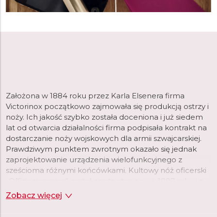
Założona w 1884 roku przez Karla Elsenera firma
Victorinox początkowo zajmowała się produkcją ostrzy i
noży. Ich jakość szybko została doceniona i już siedem
lat od otwarcia działalności firma podpisała kontrakt na
dostarczanie noży wojskowych dla armii szwajcarskiej.
Prawdziwym punktem zwrotnym okazało się jednak
zaprojektowanie urządzenia wielofunkcyjnego z
sześcioma różnymi końcówkami. Kultowy nóż oficerski
„Offiziersmesser” został opatentowany w 1897 roku i z
miejsca stając się wizytówką marki, pozwalając jej na
Zobacz więcej
zaistnienie na rynkach światowych.