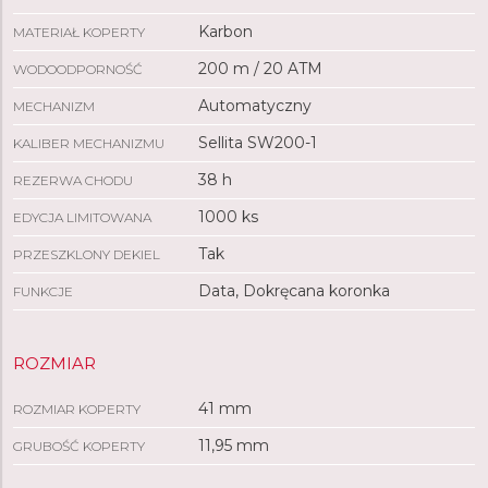
Wymiary
Karbon
MATERIAŁ KOPERTY
Wysokość:
12 mm
200 m / 20 ATM
WODOODPORNOŚĆ
Waga:
85 g
Automatyczny
MECHANIZM
Szerokość między uszami:
21 mm
Średnica:
41 mm
Sellita SW200-1
KALIBER MECHANIZMU
38 h
REZERWA CHODU
Szczegóły
1000 ks
EDYCJA LIMITOWANA
Numer artykułu:
242024.1
Tak
PRZESZKLONY DEKIEL
Kraj pochodzenia:
Szwajcaria
Uszczelnienie tylnej części koperty:
Zakręcany
dekiel
Data, Dokręcana koronka
FUNKCJE
Zapięcie:
Zapięcie motylkowe
Obrót pierścienia:
Nieruchomy pierścień
Datownik
:
Tak
ROZMIAR
Luminescencyjne
wskazówki
:
Tak
Wodoszczelność
:
20 ATM/200 M/660 FT
41 mm
ROZMIAR KOPERTY
11,95 mm
GRUBOŚĆ KOPERTY
Materiały