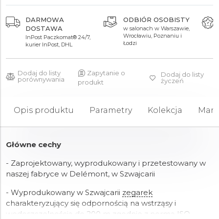
AUTORYZOWANY
CENTRUM
SPRZEDAWCA
SERWISOWE
5 450 zł
5 450 zł
5 450 zł
gwarancja oryginalności
najnowocześniejsze w
wszystkich produktów
Polsce
Dodaj do listy
Zapytanie o
Dodaj do listy
porównywania
życzeń
produkt
Opis produktu
Parametry
Kolekcja
Mark
Główne cechy
- Zaprojektowany, wyprodukowany i przetestowany w
naszej fabryce w Delémont, w Szwajcarii
- Wyprodukowany w Szwajcarii
zegarek
charakteryzujący się odpornością na wstrząsy i
wodoszczelnością do 200 m zgodnie z normą ISO