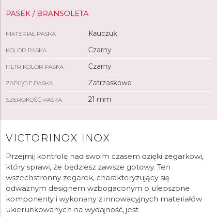
Materiał pierścienia:
Karbonowy
Materiał paska:
PASEK / BRANSOLETA
Kauczuk
Materiał spodu koperty:
Tytan
Kauczuk
Materiał koperty:
MATERIAŁ PASKA
Carbon
Wykończenie tarczy:
Matowy
Czarny
KOLOR PASKA
Czarny
FILTR KOLOR PASKA
Kolory
Zatrzaskowe
ZAPIĘCIE PASKA
Kolor koperty:
Czarny
21 mm
SZEROKOŚĆ PASKA
Kolor pierścienia:
Czarny
Kolor bransolety:
Czarny
Kolor tarczy:
Czarny / Czerwony
VICTORINOX INOX
Przejmij kontrolę nad swoim czasem dzięki zegarkowi,
który sprawi, że będziesz zawsze gotowy. Ten
wszechstronny zegarek, charakteryzujący się
odważnym designem wzbogaconym o ulepszone
komponenty i wykonany z innowacyjnych materiałów
ukierunkowanych na wydajność, jest