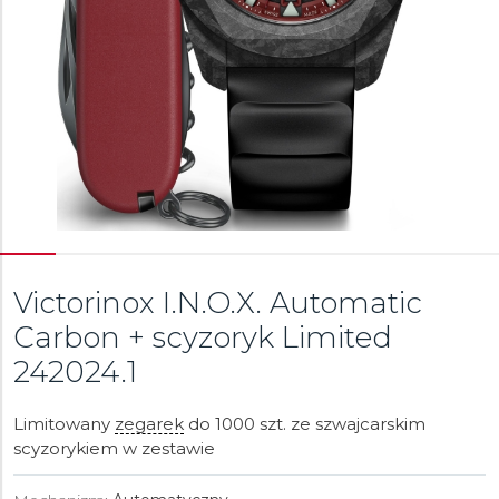
Victorinox I.N.O.X. Automatic
Carbon + scyzoryk Limited
242024.1
Limitowany
zegarek
do 1000 szt. ze szwajcarskim
scyzorykiem w zestawie