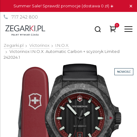
Summer Sale! Sprawdź promocje (dostawa 0 zł) ☀️
717 242 800
0
Zegarki.pl
Victorinox
I.N.O.X.
Victorinox I.N.O.X. Automatic Carbon + scyzoryk Limited
242024.1
NOWOŚĆ