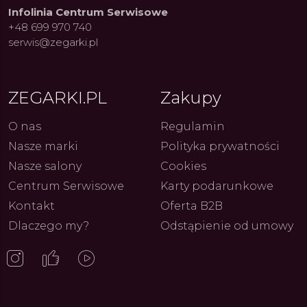
Infolinia Centrum Serwisowe
+48 699 970 740
ue Constant: Pasja,
Fenomen marki Festina. Od
Alpina
serwis@zegarki.pl
ja i Dostępny Luksus z
kolarskich pasji do ikonicznych
Chron
Genewy
kolekcji zegarków
Angels
27.07.2026
4.08.2026
ARKI.PL
Autor
ZEGARKI.PL
Autor
ZE
pierw
z przy
ZEGARKI.PL
Zakupy
O nas
Regulamin
Nasze marki
Polityka prywatności
Nasze salony
Cookies
Centrum Serwisowe
Karty podarunkowe
Kontakt
Oferta B2B
Dlaczego my?
Odstąpienie od umowy