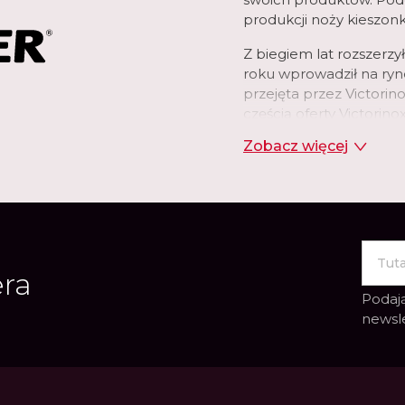
produkcji noży kieszon
Z biegiem lat rozszerzy
roku wprowadził na ryn
przejęta przez Victorino
częścią oferty Victorin
opracowywaniu i produkc
Zobacz więcej
podróżnego w przystęp
Każdy zegarek łączy ni
maksymalną funkcjonaln
staranne wykonanie.
era
Podają
newsl