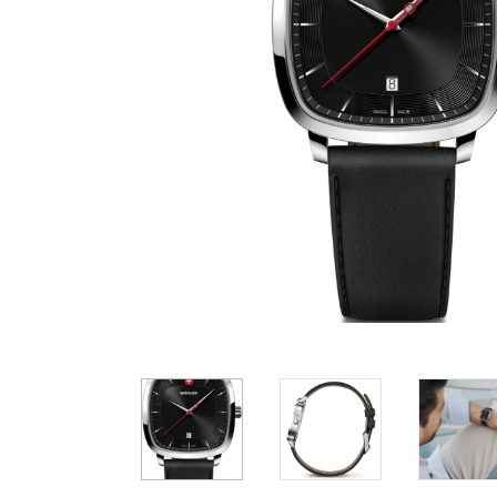
Casio
Militarne
Smartwatch
Garmin
Certina
Lotnicze
Retro
Guess
Citizen
Smartwatch
Hamilt
Retro
Kieszonkowe
Pochodzenie
Polskie
Szwajcarskie
Japońskie
Niemieckie