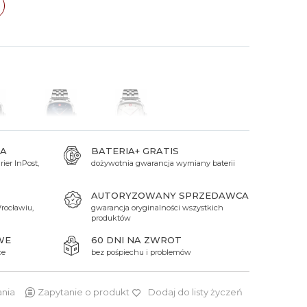
 Titanium
Xicorr
Srebrne
Srebrne
Brąz
Niebieskie
Niebieskie
Czarne
Czarne
Zielone
Czerwone
Zielone
Perłowe
A
BATERIA+ GRATIS
ier InPost,
dożywotnia gwarancja wymiany baterii
850 zł
850 zł
AUTORYZOWANY SPRZEDAWCA
rocławiu,
gwarancja oryginalności wszystkich
produktów
WE
60 DNI NA ZWROT
ce
bez pośpiechu i problemów
ania
Zapytanie o produkt
Dodaj do listy życzeń