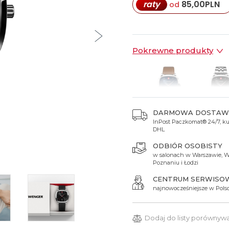
raty
85,00
PLN
od
Spinki do mankietów
Luminox
Sterowane radiowo
Sterowane radiowo
Seiko
Boccia
Mido
Sterowane GPS
Swatch
on
Mondaine
Timex
Pokrewne produkty
DARMOWA DOSTAW
InPost Paczkomat® 24/7, kur
850 zł
850 zł
DHL
ODBIÓR OSOBISTY
w salonach w Warszawie, W
Poznaniu i Łodzi
CENTRUM SERWISO
najnowocześniejsze w Pols
Dodaj do listy porównyw