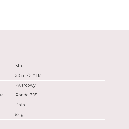
850 zł
Stal
50 m / 5 ATM
Kwarcowy
ZMU
Ronda 705
Data
52 g