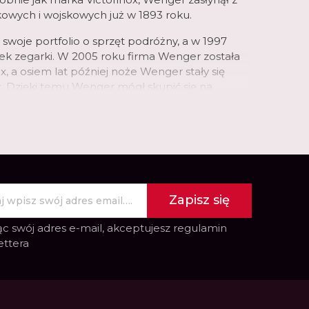
kowych i wojskowych już w 1893 roku.
ł swoje portfolio o sprzęt podróżny, a w 1997
ek zegarki. W 2005 roku firma Wenger została
x, a osiem lat później noże Wenger stały się
ox. Dzięki temu Wenger mógł skupić się na
ji najwyższej jakości zegarków i sprzętu
nej cenie.
ezawodność ze stylem, nowoczesny design z
ością oraz dobrze dobrane materiały i
Zapisz się
c swój adres e-mail, akceptujesz
regulamin
ettera