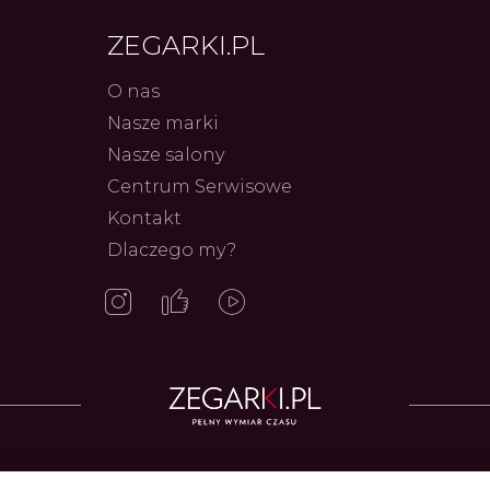
ZEGARKI.PL
O nas
Nasze marki
Nasze salony
Centrum Serwisowe
Kontakt
Frederiq
Dlaczego my?
Innowac
Serca 
Autor
ZEG
Zegarki w ofercie