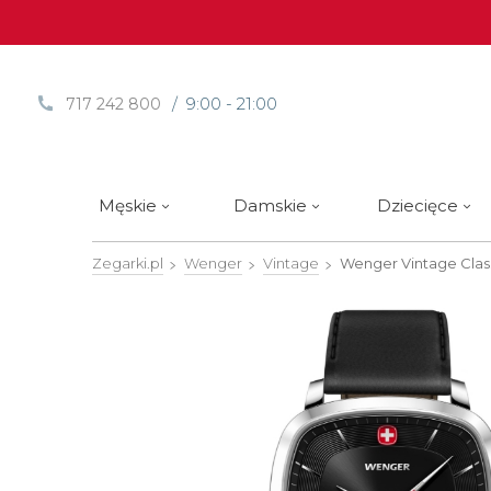
/ 9:00 - 21:00
717 242 800
Męskie
Damskie
Dziecięce
Zegarki.pl
Wenger
Vintage
Wenger Vintage Clas
Sprawdź
Sprawdź
Paski | Bransolety
Alpina
Styl / rodzaj zegarka
Styl / rodzaj zegarka
Rotomaty
DOXA
Słow
Nowości
Nowości
Atlantic
Eleganckie
Eleganckie
Edifice
Edycje Limitowane
Edycje Limitowane
Błonie
Klasyczne
Klasyczne
Festina
Wyprzedaż zegarków
Wyprzedaż zegarków
Boccia Titanium
Sportowe
Sportowe
FLIK-F
Calypso
Luksusowe
Luksusowe
Frederi
Candino
Nurkowe
Nurkowe
G-Shoc