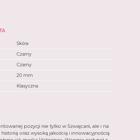
TA
Skóra
Czarny
Czarny
20 mm
Klasyczna
owanej pozycji nie tylko w Szwajcarii, ale i na
 historią oraz wysoką jakością i innowacyjnością
bnie jak marka Victorinox, Wenger zasłynął z