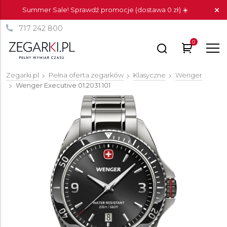
Summer Sale! Sprawdź promocje (dostawa 0 zł) ☀️
717 242 800
0
Zegarki.pl
Pełna oferta zegarków
Klasyczne
Wenger
Wenger Executive
01.2031.101