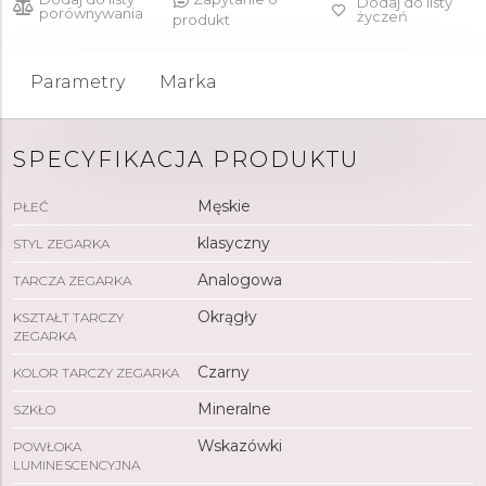
Dodaj do listy
porównywania
życzeń
produkt
Parametry
Marka
SPECYFIKACJA PRODUKTU
Męskie
PŁEĆ
klasyczny
STYL ZEGARKA
Analogowa
TARCZA ZEGARKA
Okrągły
KSZTAŁT TARCZY
ZEGARKA
Czarny
KOLOR TARCZY ZEGARKA
Mineralne
SZKŁO
Wskazówki
POWŁOKA
LUMINESCENCYJNA