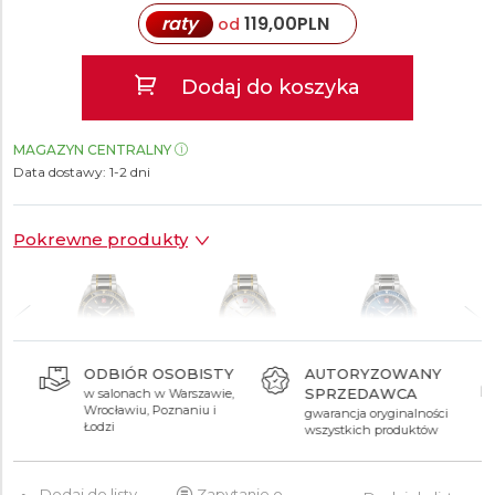
raty
119,00
PLN
od
Dodaj do koszyka
MAGAZYN CENTRALNY
Data dostawy:
1-2 dni
Pokrewne produkty
ODBIÓR OSOBISTY
AUTORYZOWANY
SPRZEDAWCA
w salonach w Warszawie,
1 290 zł
1 290 zł
1 012 zł
Wrocławiu, Poznaniu i
gwarancja oryginalności
Łodzi
wszystkich produktów
Dodaj do listy
Zapytanie o