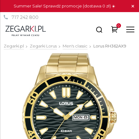
Summer Sale! Sprawdź promocje (dostawa 0 zł) ☀️
717 242 800
0
Zegarki.pl
Zegarki Lorus
Men's classic
Lorus
RH362AX9