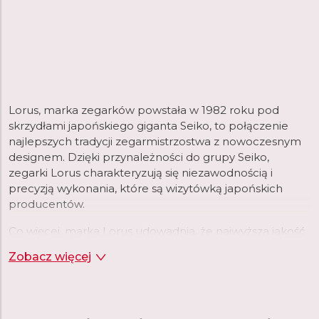
Lorus, marka zegarków powstała w 1982 roku pod
skrzydłami japońskiego giganta Seiko, to połączenie
najlepszych tradycji zegarmistrzostwa z nowoczesnym
designem. Dzięki przynależności do grupy Seiko,
zegarki Lorus charakteryzują się niezawodnością i
precyzją wykonania, które są wizytówką japońskich
producentów.
Co więcej, marka Lorus udowadnia, że najwyższa jakość
nie musi iść w parze z zawrotną ceną, oferując szeroki
Zobacz więcej
wybór modeli dla osób ceniących sobie zarówno styl,
jak i funkcjonalność.