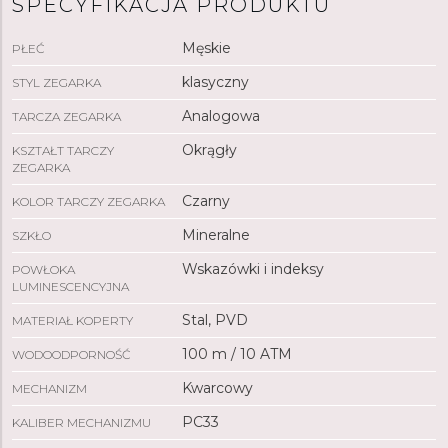
SPECYFIKACJA PRODUKTU
Męskie
PŁEĆ
klasyczny
STYL ZEGARKA
Analogowa
TARCZA ZEGARKA
Okrągły
KSZTAŁT TARCZY
ZEGARKA
Czarny
KOLOR TARCZY ZEGARKA
Mineralne
SZKŁO
Wskazówki i indeksy
POWŁOKA
LUMINESCENCYJNA
Stal, PVD
MATERIAŁ KOPERTY
100 m / 10 ATM
WODOODPORNOŚĆ
Kwarcowy
MECHANIZM
PC33
KALIBER MECHANIZMU