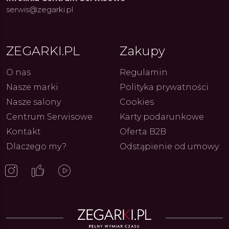
serwis@zegarki.pl
ZEGARKI.PL
Zakupy
O nas
Regulamin
ue Constant: Pasja,
Fenomen marki Festina. Od
Alpina
Nasze marki
Polityka prywatności
ja i Dostępny Luksus z
kolarskich pasji do ikonicznych
Chron
Genewy
kolekcji zegarków
Angels
27.07.2026
4.08.2026
Nasze salony
Cookies
ARKI.PL
Autor
ZEGARKI.PL
Autor
ZE
pierw
z przy
Centrum Serwisowe
Karty podarunkowe
Kontakt
Oferta B2B
Dlaczego my?
Odstąpienie od umowy