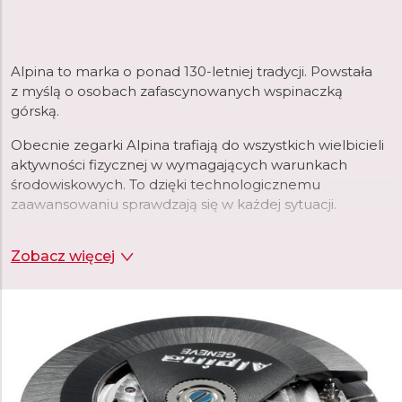
Alpina
to marka o ponad 130-letniej tradycji. Powstała
z myślą o osobach zafascynowanych wspinaczką
górską.
Obecnie zegarki Alpina trafiają do wszystkich wielbicieli
aktywności fizycznej w wymagających warunkach
środowiskowych. To dzięki technologicznemu
zaawansowaniu sprawdzają się w każdej sytuacji.
Marka Alpina od wielu lat tworzy kolekcje zegarków dla
Zobacz więcej
mężczyzn
i zegarki dedykowane dla
kobiet
.