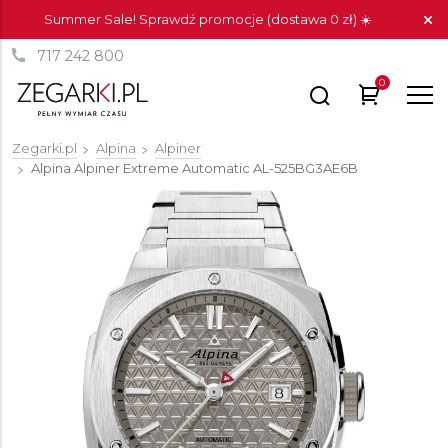
Summer Sale! Sprawdź promocje (dostawa 0 zł) ☀️
717 242 800
0
Zegarki.pl
Alpina
Alpiner
Alpina Alpiner Extreme Automatic
AL-525BG3AE6B