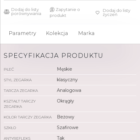
Dodaj do listy
Zapytanie o
Dodaj do listy
porównywania
życzeń
produkt
Parametry
Kolekcja
Marka
SPECYFIKACJA PRODUKTU
Męskie
PŁEĆ
klasyczny
STYL ZEGARKA
Analogowa
TARCZA ZEGARKA
Okrągły
KSZTAŁT TARCZY
ZEGARKA
Beżowy
KOLOR TARCZY ZEGARKA
Szafirowe
SZKŁO
Tak
ANTYREFLEKS