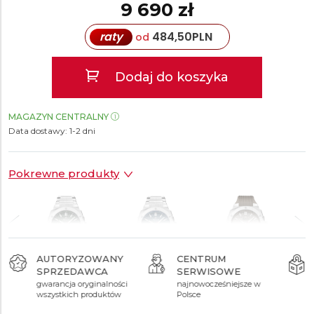
9 690 zł
raty
484,50
PLN
od
Dodaj do koszyka
MAGAZYN CENTRALNY
Data dostawy:
1-2 dni
Pokrewne produkty
AUTORYZOWANY
CENTRUM
SPRZEDAWCA
SERWISOWE
9 690 zł
9 690 zł
8 090 zł
gwarancja oryginalności
najnowocześniejsze w
wszystkich produktów
Polsce