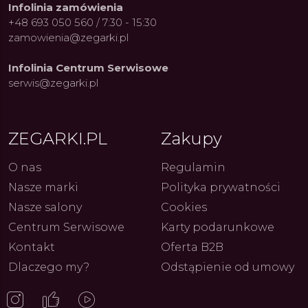
Infolinia zamówienia
+48 693 050 560 / 7:30 - 15:30
zamowienia@zegarki.pl
Infolinia Centrum Serwisowe
ue Constant: Pasja,
Fenomen marki Festina. Od
Alpina
serwis@zegarki.pl
ja i Dostępny Luksus z
kolarskich pasji do ikonicznych
Chron
Genewy
kolekcji zegarków
Angels
27.07.2026
4.08.2026
ARKI.PL
Autor
ZEGARKI.PL
Autor
ZE
pierw
z przy
ZEGARKI.PL
Zakupy
O nas
Regulamin
Nasze marki
Polityka prywatności
Nasze salony
Cookies
Centrum Serwisowe
Karty podarunkowe
Kontakt
Oferta B2B
Dlaczego my?
Odstąpienie od umowy