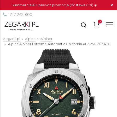
Summer Sale! Sprawdź promocje (dostawa 0 zł) ☀️
717 242 800
0
Zegarki.pl
Alpina
Alpiner
Alpina Alpiner Extreme Automatic California
AL-525GRG3AE6