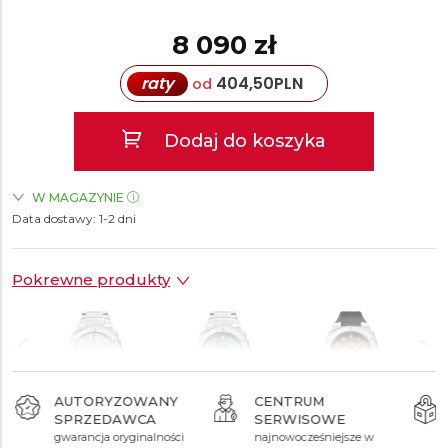
8 090 zł
raty
404,50
PLN
od
Dodaj do koszyka
W MAGAZYNIE
Data dostawy:
ZEGARKI.PL Sky Tower Wrocław
1-2 dni
TAK
Pokrewne produkty
AUTORYZOWANY
CENTRUM
SPRZEDAWCA
SERWISOWE
11 990 zł
9 690 zł
8 090 zł
gwarancja oryginalności
najnowocześniejsze w