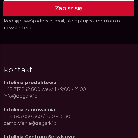
Zapisz się
Podając swój adres e-mail, akceptujesz
regulamin
newslettera
Kontakt
Infolinia produktowa
+48 717 242 800 wew. 1 / 9:00 - 21:00
info@zegarki.pl
Infolinia zamówienia
+48 693 050 560 / 7:30 - 15:30
zamowienia@zegarki.pl
ue Constant: Pasja,
Fenomen marki Festina. Od
Alpina
ja i Dostępny Luksus z
kolarskich pasji do ikonicznych
Chron
Infolinia Centrum Serwisowe