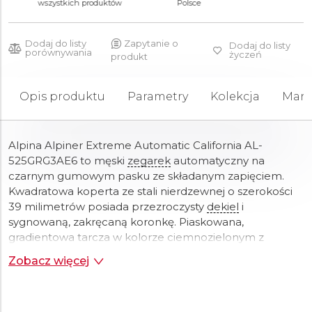
wszystkich produktów
Polsce
Dodaj do listy
Zapytanie o
Dodaj do listy
porównywania
życzeń
produkt
Opis produktu
Parametry
Kolekcja
Mark
Alpina Alpiner Extreme Automatic California AL-
525GRG3AE6 to męski
zegarek
automatyczny na
czarnym gumowym pasku ze składanym zapięciem.
Kwadratowa koperta ze stali nierdzewnej o szerokości
39 milimetrów posiada przezroczysty
dekiel
i
sygnowaną, zakręcaną koronkę. Piaskowana,
gradientowa tarcza w kolorze ciemnozielonym z
datownikiem na godzinie trzeciej chroniona jest przez
Zobacz więcej
wytrzymałe
szkło
szafirowe. Tarcza o unikatowym
wzorze „California” łączy cyfry rzymskie (10-2 godz.) z
cyframi arabskimi (4-8 godz.). Centralna wskazówka