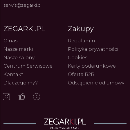
Genewy
kolekcji zegarków
Angels
27.07.2026
4.08.2026
serwis@zegarki.pl
ARKI.PL
Autor
ZEGARKI.PL
Autor
ZE
pierw
z przy
ZEGARKI.PL
Zakupy
O nas
Regulamin
Nasze marki
Polityka prywatności
Nasze salony
Cookies
Centrum Serwisowe
Karty podarunkowe
Kontakt
Oferta B2B
Dlaczego my?
Odstąpienie od umowy