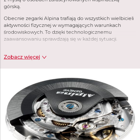
górską.
Obecnie zegarki Alpina trafiają do wszystkich wielbicieli
aktywności fizycznej w wymagających warunkach
środowiskowych. To dzięki technologicznemu
zaawansowaniu sprawdzają się w każdej sytuacji.
Marka Alpina od wielu lat tworzy kolekcje zegarków dla
Zobacz więcej
mężczyzn
i zegarki dedykowane dla
kobiet
.