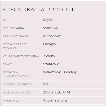
sekundowa jest równoważona czerwonym trójkątem –
logo Alpiny symbolizującym alpejskie szczyty.
SPECYFIKACJA PRODUKTU
Wskazówki
i indeksy pokryte są powłoką
luminescencyjną Super-
LumiNova
®, która gwarantuje
Męskie
PŁEĆ
doskonałą czytelność w warunkach słabego
oświetlenia.
Zegarek
napędza mechaniczny
sportowy
STYL ZEGARKA
mechanizm AL-525 (bazujący na mechanizmie SW200)
Analogowa
TARCZA ZEGARKA
z automatycznym naciągiem i 38-godzinną rezerwą
chodu. Dzięki wodoodporności na poziomie 20 ATM
Okrągły
KSZTAŁT TARCZY
zegarek
nadaje się do nurkowania na głębokości.
ZEGARKA
Zielony
KOLOR TARCZY ZEGARKA
Szafirowe
SZKŁO
Wskazówki i indeksy
POWŁOKA
LUMINESCENCYJNA
Stal
MATERIAŁ KOPERTY
200 m / 20 ATM
WODOODPORNOŚĆ
Automatyczny
MECHANIZM