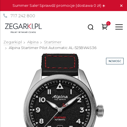
Summer Sale! Sprawdź promocje (dostawa 0 zł) ☀️
717 242 800
0
Zegarki.pl
Alpina
Startimer
Alpina Startimer Pilot Automatic
AL-525BW4S36
NOWOŚĆ