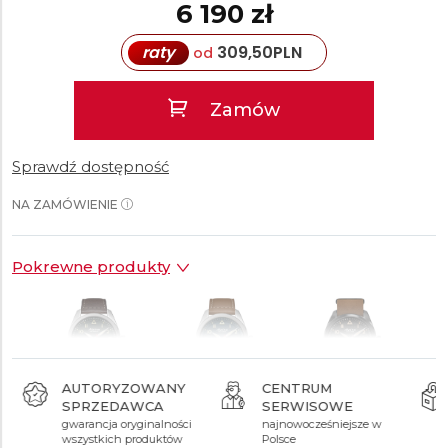
6 190 zł
raty
309,50
PLN
od
Zamów
Sprawdź dostępność
NA ZAMÓWIENIE
Pokrewne produkty
AUTORYZOWANY
CENTRUM
SPRZEDAWCA
SERWISOWE
6 190 zł
6 190 zł
6 690 zł
gwarancja oryginalności
najnowocześniejsze w
wszystkich produktów
Polsce