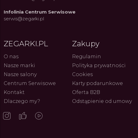
Infolinia Centrum Serwisowe
serwis@zegarki.pl
ue Constant: Pasja,
Fenomen marki Festina. Od
Alpina
ja i Dostępny Luksus z
kolarskich pasji do ikonicznych
Chron
Genewy
kolekcji zegarków
Angels
ZEGARKI.PL
Zakupy
27.07.2026
4.08.2026
ARKI.PL
Autor
ZEGARKI.PL
Autor
ZE
pierw
z przy
O nas
Regulamin
Nasze marki
Polityka prywatności
Nasze salony
Cookies
Centrum Serwisowe
Karty podarunkowe
Kontakt
Oferta B2B
Dlaczego my?
Odstąpienie od umowy