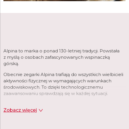
Alpina
to marka o ponad 130-letniej tradycji. Powstała
z myślą o osobach zafascynowanych wspinaczką
górską.
Obecnie zegarki Alpina trafiają do wszystkich wielbicieli
aktywności fizycznej w wymagających warunkach
środowiskowych. To dzięki technologicznemu
zaawansowaniu sprawdzają się w każdej sytuacji.
Marka Alpina od wielu lat tworzy kolekcje zegarków dla
Zobacz więcej
mężczyzn
i zegarki dedykowane dla
kobiet
.