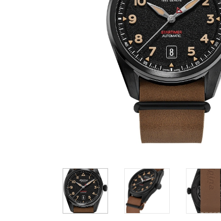
Casio
Militarne
Smartwatch
Garmin
Certina
Lotnicze
Retro
Guess
Citizen
Smartwatch
Hamilt
Retro
Kieszonkowe
Pochodzenie
Polskie
Szwajcarskie
Japońskie
Niemieckie