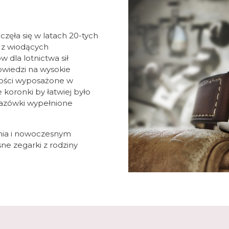
częła się w latach 20-tych
m z wiodących
dla lotnictwa sił
owiedzi na wysokie
zości wyposażone w
koronki by łatwiej było
kazówki wypełnione
ania i nowoczesnym
e zegarki z rodziny