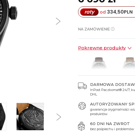
Spinki do mankietów
Luminox
Sterowane radiowo
Sterowane radiowo
Seiko
Boccia
raty
334,50
PLN
od
Mido
Sterowane GPS
Swatch
on
Mondaine
Timex
NA ZAMÓWIENIE
Pokrewne produkty
DARMOWA DOSTAW
InPost Paczkomat® 24/7, kur
6 190 zł
6 190 
DHL
AUTORYZOWANY S
gwarancja oryginalności ws
produktów
60 DNI NA ZWROT
bez pośpiechu i problemów