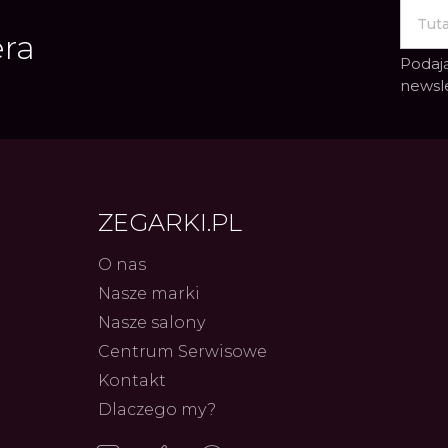
era
Podają
newsl
ZEGARKI.PL
O nas
Nasze marki
Frederiq
Innowac
Nasze salony
Serca 
Autor
ZEG
Centrum Serwisowe
Kontakt
Dlaczego my?