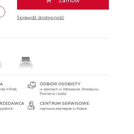
Zamów
 Titanium
Xicorr
Srebrne
Srebrne
Brąz
Niebieskie
Niebieskie
Sprawdź dostępność
Czarne
Czarne
Zielone
Czerwone
Zielone
Perłowe
A
ODBIÓR OSOBISTY
ier InPost,
w salonach w Warszawie, Wrocławiu,
zł
6 190 zł
Poznaniu i Łodzi
PRZEDAWCA
CENTRUM SERWISOWE
zystkich
najnowocześniejsze w Polsce