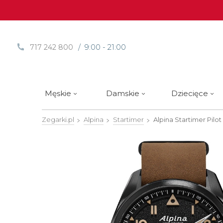
/ 9:00 - 21:00
717 242 800
Męskie
Damskie
Dziecięce
Zegarki.pl
Alpina
Startimer
Alpina Startimer Pilo
Sprawdź
Sprawdź
Paski | Bransolety
Alpina
Styl / rodzaj zegarka
Styl / rodzaj zegarka
Rotomaty
DOXA
Słow
Nowości
Nowości
Atlantic
Eleganckie
Eleganckie
Edifice
Edycje Limitowane
Edycje Limitowane
Błonie
Klasyczne
Klasyczne
Festina
Wyprzedaż zegarków
Wyprzedaż zegarków
Boccia Titanium
Sportowe
Sportowe
FLIK-F
Calypso
Luksusowe
Luksusowe
Frederi
Candino
Nurkowe
Nurkowe
G-Shoc