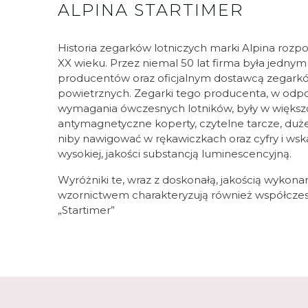
ALPINA STARTIMER
Historia zegarków lotniczych marki Alpina rozpo
XX wieku. Przez niemal 50 lat firma była jedny
producentów oraz oficjalnym dostawcą zegarków 
powietrznych. Zegarki tego producenta, w odp
wymagania ówczesnych lotników, były w więks
antymagnetyczne koperty, czytelne tarcze, duże 
niby nawigować w rękawiczkach oraz cyfry i ws
wysokiej, jakości substancją luminescencyjną.
Wyróżniki te, wraz z doskonałą, jakością wykon
wzornictwem charakteryzują również współczesn
„Startimer”