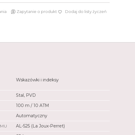
ania
Zapytanie o produkt
Dodaj do listy życzeń
6 690 zł
Wskazówki i indeksy
Stal, PVD
100 m / 10 ATM
Automatyczny
ZMU
AL-525 (La Joux-Perret)