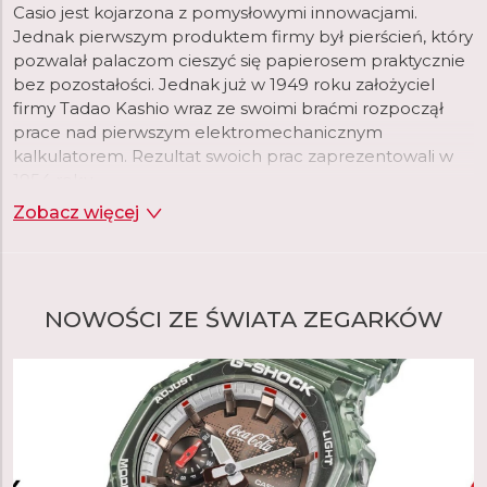
Casio jest kojarzona z pomysłowymi innowacjami.
Jednak pierwszym produktem firmy był pierścień, który
pozwalał palaczom cieszyć się papierosem praktycznie
bez pozostałości. Jednak już w 1949 roku założyciel
firmy Tadao Kashio wraz ze swoimi braćmi rozpoczął
prace nad pierwszym elektromechanicznym
kalkulatorem. Rezultat swoich prac zaprezentowali w
1954 roku.
Zobacz więcej
Dwadzieścia lat później, gdy firma rozszerzała swoje
portfolio, wybór padł na zegarki na rękę, które w tym
czasie przechodziły rewolucję wraz z pojawieniem się
technologii kwarcowej. To właśnie na nią, w połączeniu
NOWOŚCI ZE ŚWIATA ZEGARKÓW
z cyfrowym wyświetlaniem czasu, początkowo
postawiła firma Casio. Firma postrzegała tę kombinację
jako okazję do wykorzystania swojej zaawansowanej
technologii układów scalonych opracowanej specjalnie
dla kalkulatorów. W rezultacie pierwszy Casiotron był
również pierwszym zegarkiem z automatycznym
kalendarzem, który prawidłowo ustawiał datę w
krótszych i dłuższych miesiącach. Wkrótce potem