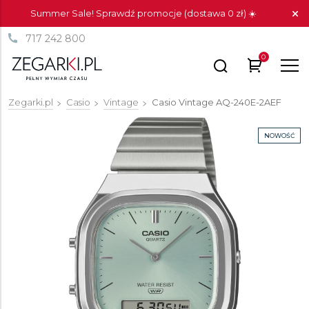
Summer Sale! Sprawdź promocje (dostawa 0 zł) ☀️
717 242 800
0
Zegarki.pl
Casio
Vintage
Casio Vintage
AQ-240E-2AEF
NOWOŚĆ