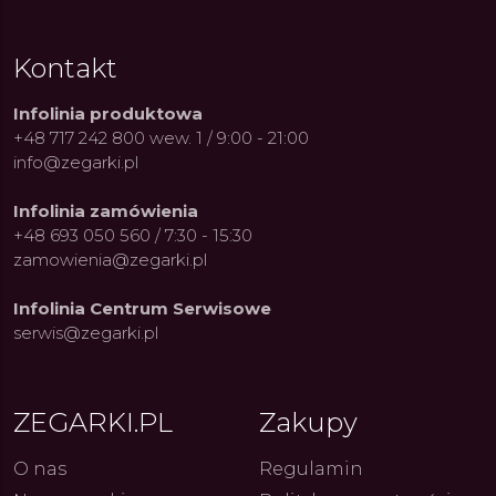
Kontakt
Infolinia produktowa
+48 717 242 800 wew. 1 / 9:00 - 21:00
info@zegarki.pl
Infolinia zamówienia
+48 693 050 560 / 7:30 - 15:30
zamowienia@zegarki.pl
Infolinia Centrum Serwisowe
serwis@zegarki.pl
ue Constant: Pasja,
Fenomen marki Festina. Od
Alpina
ZEGARKI.PL
Zakupy
ja i Dostępny Luksus z
kolarskich pasji do ikonicznych
Chron
Genewy
kolekcji zegarków
Angels
27.07.2026
4.08.2026
ARKI.PL
Autor
ZEGARKI.PL
Autor
ZE
pierw
O nas
Regulamin
z przy