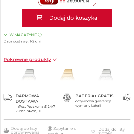
raty
29,90
PLN
od
Dodaj do koszyka
W MAGAZYNIE
Data dostawy:
ZEGARKI.PL Sky Tower Wrocław
1-2 dni
TAK
ZEGARKI.PL Posnania Poznań
TAK
Pokrewne produkty
DARMOWA
BATERIA+ GRATIS
DOSTAWA
dożywotnia gwarancja
299 zł
399 zł
299 zł
wymiany baterii
InPost Paczkomat® 24/7,
kurier InPost, DHL
Dodaj do listy
Zapytanie o
Dodaj do listy
porównywania
życzeń