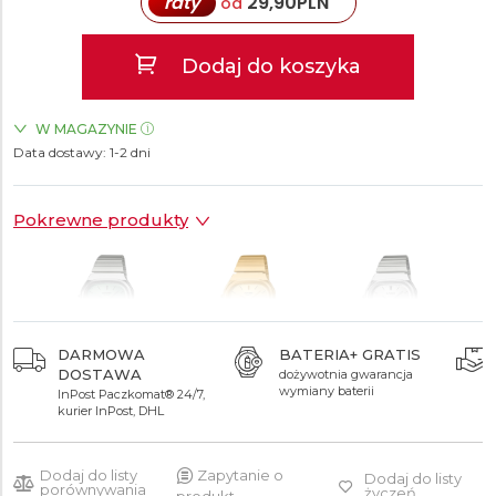
raty
29,90
PLN
od
Dodaj do koszyka
W MAGAZYNIE
Data dostawy:
ZEGARKI.PL Sky Tower Wrocław
1-2 dni
TAK
ZEGARKI.PL Posnania Poznań
TAK
Pokrewne produkty
DARMOWA
BATERIA+ GRATIS
DOSTAWA
dożywotnia gwarancja
299 zł
399 zł
299 zł
wymiany baterii
InPost Paczkomat® 24/7,
kurier InPost, DHL
Dodaj do listy
Zapytanie o
Dodaj do listy
porównywania
życzeń