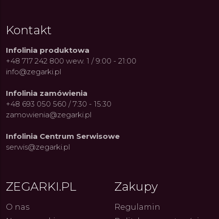
Kontakt
Infolinia produktowa
+48 717 242 800 wew. 1 / 9:00 - 21:00
info@zegarki.pl
Infolinia zamówienia
+48 693 050 560 / 7:30 - 15:30
zamowienia@zegarki.pl
Infolinia Centrum Serwisowe
serwis@zegarki.pl
ue Constant: Pasja,
Fenomen marki Festina. Od
Alpina
ZEGARKI.PL
Zakupy
ja i Dostępny Luksus z
kolarskich pasji do ikonicznych
Chron
Genewy
kolekcji zegarków
Angels
27.07.2026
4.08.2026
ARKI.PL
Autor
ZEGARKI.PL
Autor
ZE
pierw
O nas
Regulamin
z przy