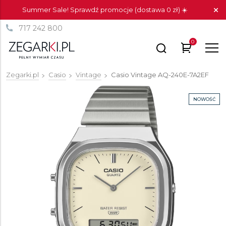
Summer Sale! Sprawdź promocje (dostawa 0 zł) ☀️
717 242 800
0
Zegarki.pl
Casio
Vintage
Casio Vintage
AQ-240E-7A2EF
NOWOŚĆ