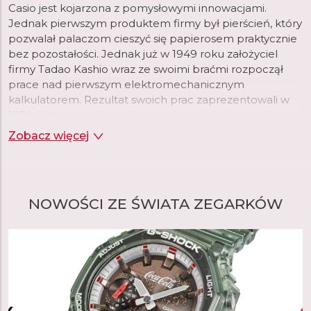
Casio jest kojarzona z pomysłowymi innowacjami.
Jednak pierwszym produktem firmy był pierścień, który
pozwalał palaczom cieszyć się papierosem praktycznie
bez pozostałości. Jednak już w 1949 roku założyciel
firmy Tadao Kashio wraz ze swoimi braćmi rozpoczął
prace nad pierwszym elektromechanicznym
kalkulatorem. Rezultat swoich prac zaprezentowali w
1954 roku.
Zobacz więcej
Dwadzieścia lat później, gdy firma rozszerzała swoje
portfolio, wybór padł na zegarki na rękę, które w tym
czasie przechodziły rewolucję wraz z pojawieniem się
technologii kwarcowej. To właśnie na nią, w połączeniu
NOWOŚCI ZE ŚWIATA ZEGARKÓW
z cyfrowym wyświetlaniem czasu, początkowo
postawiła firma Casio. Firma postrzegała tę kombinację
jako okazję do wykorzystania swojej zaawansowanej
technologii układów scalonych opracowanej specjalnie
dla kalkulatorów. W rezultacie pierwszy Casiotron był
również pierwszym zegarkiem z automatycznym
kalendarzem, który prawidłowo ustawiał datę w
krótszych i dłuższych miesiącach. Wkrótce potem