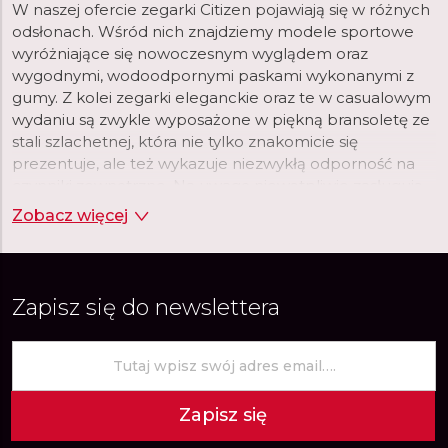
W naszej ofercie zegarki Citizen pojawiają się w różnych
odsłonach. Wśród nich znajdziemy modele sportowe
wyróżniające się nowoczesnym wyglądem oraz
wygodnymi, wodoodpornymi paskami wykonanymi z
gumy. Z kolei zegarki eleganckie oraz te w casualowym
wydaniu są zwykle wyposażone w piękną bransoletę ze
stali szlachetnej, która nie tylko znakomicie się
prezentuje, ale też wykazuje niezwykłą odporność na
czynniki zewnętrzne. Na uwagę niewątpliwie zasługują
również tarcze tworzone przez markę Citizen. Wśród
Zobacz więcej
nich nie brakuje dużych, czytelnych tarcz, na których
nierzadko umieszczone są chronografy, datowniki czy
wskaźniki różnych stref czasowych.
Zapisz się do newslettera
Zapisz się