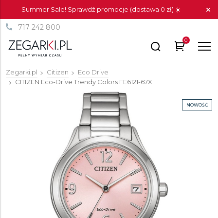
Summer Sale! Sprawdź promocje (dostawa 0 zł) ☀️
717 242 800
0
Zegarki.pl
Citizen
Eco Drive
CITIZEN Eco-Drive Trendy Colors
FE6121-67X
NOWOŚĆ