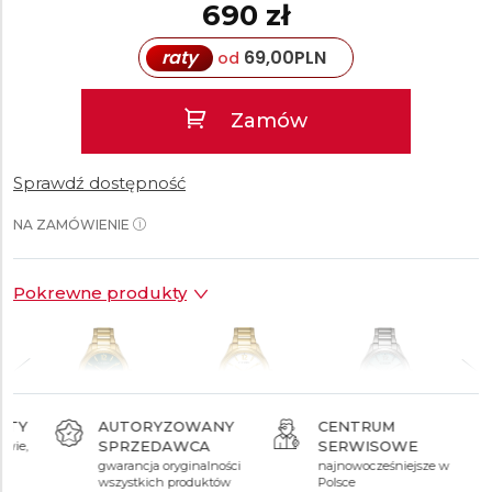
690 zł
raty
69,00
PLN
od
Zamów
Sprawdź dostępność
NA ZAMÓWIENIE
Pokrewne produkty
AUTORYZOWANY
CENTRUM
SPRZEDAWCA
SERWISOWE
890 zł
890 zł
690 zł
gwarancja oryginalności
najnowocześniejsze w
wszystkich produktów
Polsce