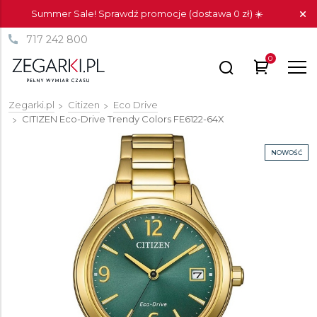
Summer Sale! Sprawdź promocje (dostawa 0 zł) ☀️
717 242 800
0
Zegarki.pl
Citizen
Eco Drive
CITIZEN Eco-Drive Trendy Colors
FE6122-64X
NOWOŚĆ