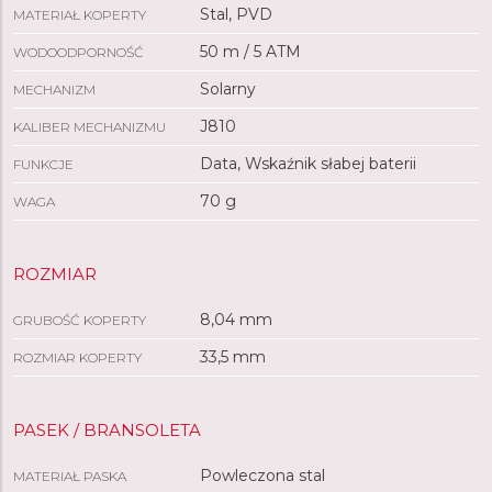
Stal, PVD
MATERIAŁ KOPERTY
50 m / 5 ATM
WODOODPORNOŚĆ
Solarny
MECHANIZM
J810
KALIBER MECHANIZMU
Data, Wskaźnik słabej baterii
FUNKCJE
70 g
WAGA
ROZMIAR
8,04 mm
GRUBOŚĆ KOPERTY
33,5 mm
ROZMIAR KOPERTY
PASEK / BRANSOLETA
Powleczona stal
MATERIAŁ PASKA