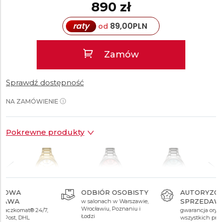
890 zł
raty
89,00
PLN
od
Zamów
Sprawdź dostępność
NA ZAMÓWIENIE
Pokrewne produkty
AUTORYZOWANY
CENTRUM
SPRZEDAWCA
SERWISOWE
890 zł
690 zł
690 zł
gwarancja oryginalności
najnowocześniejsze w
wszystkich produktów
Polsce