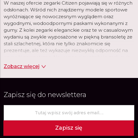
W naszej ofercie zegarki Citizen pojawiają się w różnych
odsłonach. Wśród nich znajdziemy modele sportowe
wyróżniające się nowoczesnym wyglądem oraz
wygodnymi, wodoodpornymi paskami wykonanymi z
gumy. Z kolei zegarki eleganckie oraz te w casualowym
wydaniu są zwykle wyposażone w piękną bransoletę ze
stali szlachetnej, która nie tylko znakomicie się
prezentuje, ale też wykazuje niezwykłą odporność na
czynniki zewnętrzne. Na uwagę niewątpliwie zasługują
również tarcze tworzone przez markę Citizen. Wśród
Zobacz więcej
nich nie brakuje dużych, czytelnych tarcz, na których
nierzadko umieszczone są chronografy, datowniki czy
wskaźniki różnych stref czasowych.
Zapisz się do newslettera
Zapisz się