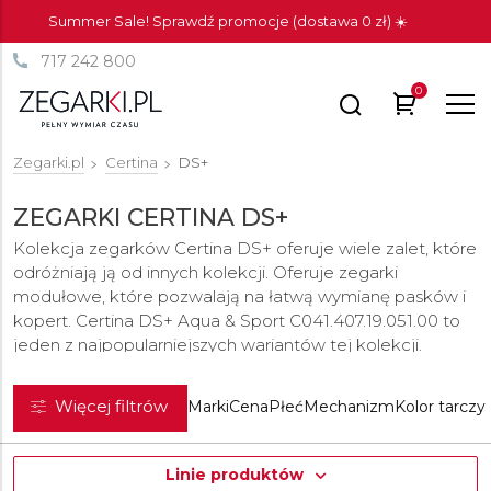
Summer Sale! Sprawdź promocje (dostawa 0 zł) ☀️
717 242 800
0
Zegarki.pl
Certina
DS+
ZEGARKI CERTINA DS+
Kolekcja zegarków Certina DS+ oferuje wiele zalet, które
odróżniają ją od innych kolekcji. Oferuje zegarki
modułowe, które pozwalają na łatwą wymianę pasków i
kopert. Certina DS+ Aqua & Sport C041.407.19.051.00 to
jeden z najpopularniejszych wariantów tej kolekcji.
Model ten nadaje się do nurkowania i uprawiania sportu,
ale także do noszenia na co dzień.
Zegarek
ma średnicę
Więcej filtrów
Marki
Cena
Płeć
Mechanizm
Kolor tarczy
43 milimetrów i ma szafirowe szkiełko, które chroni
tarczę przed zarysowaniami. Certina DS+ Sport & Urban
C041.407.19.031.01 to kolejny ciekawy wariant tej kolekcji.
Linie produktów
Model ten wyposażony jest w skórzany pasek i nadaje się